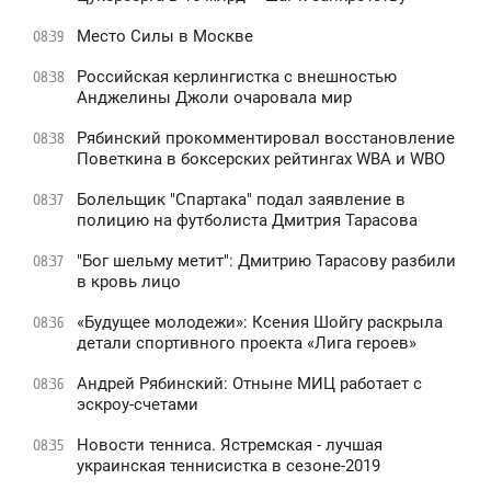
Место Силы в Москве
08:39
Российская керлингистка с внешностью
08:38
Анджелины Джоли очаровала мир
Рябинский прокомментировал восстановление
08:38
Поветкина в боксерских рейтингах WBA и WBO
Болельщик "Спартака" подал заявление в
08:37
полицию на футболиста Дмитрия Тарасова
"Бог шельму метит": Дмитрию Тарасову разбили
08:37
в кровь лицо
«Будущее молодежи»: Ксения Шойгу раскрыла
08:36
детали спортивного проекта «Лига героев»
Андрей Рябинский: Отныне МИЦ работает с
08:36
эскроу-счетами
Новости тенниса. Ястремская - лучшая
08:35
украинская теннисистка в сезоне-2019