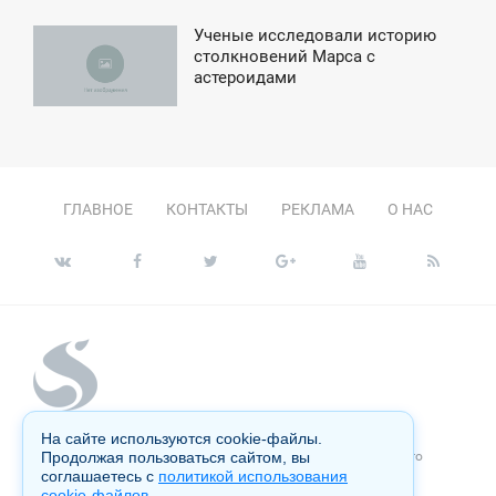
Ученые исследовали историю
3:14
столкновений Марса с
астероидами
ПОНЕДЕЛЬНИК
ГЛАВНОЕ
КОНТАКТЫ
РЕКЛАМА
О НАС
На сайте используются cookie-файлы.
Копирование материалов сайта запрещено без письменного
Продолжая пользоваться сайтом, вы
согласия администрации и преследуется по закону.
соглашаетесь с
политикой использования
cookie-файлов
.