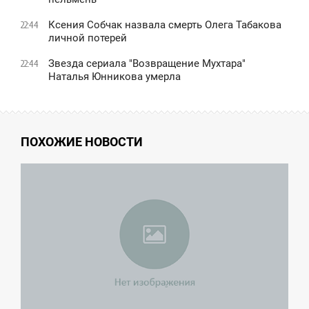
Ксения Собчак назвала смерть Олега Табакова
22:44
личной потерей
Звезда сериала "Возвращение Мухтара"
22:44
Наталья Юнникова умерла
ПОХОЖИЕ НОВОСТИ
1:47
СРЕДА