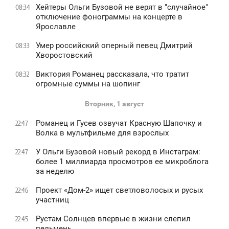
Хейтеры Ольги Бузовой не верят в "случайное"
08:34
отключение фонограммы на концерте в
Ярославле
Умер российский оперный певец Дмитрий
08:33
Хворостовский
Виктория Романец рассказала, что тратит
08:32
огромные суммы на шопинг
Вторник, 1 август
Романец и Гусев озвучат Красную Шапочку и
22:47
Волка в мультфильме для взрослых
У Ольги Бузовой новый рекорд в Инстаграм:
22:47
более 1 миллиарда просмотров ее микроблога
за неделю
Проект «Дом-2» ищет светловолосых и русых
22:46
участниц
Рустам Солнцев впервые в жизни слепил
22:45
пельмень