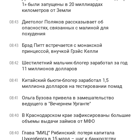
1» были запущены в 20 миллиардах
километров от Земли
Диетолог Поляков рассказывает об
08:43
опасностях, связанных с малиной для
похудения
Брэд Питт встречается с монакской
08:43
принцессой, внучкой Грэйс Келли
Шестилетний мальчик-блогер заработал за год
08:42
11 миллионов долларов
Китайский бьюти-блогер заработал 1,5
08:41
миллиона долларов на тестировании помад
Ольга Бузова привела в замешательство
08:41
ведущего в "Вечернем Урганте"
В Краснодарском крае зафиксированы большие
08:40
объемы выдачи займов от МФО
Глава “МИЦ” Рябинский: потеря капитала
08:40
Цукерберга в 15 млрд – шаг к банкротству