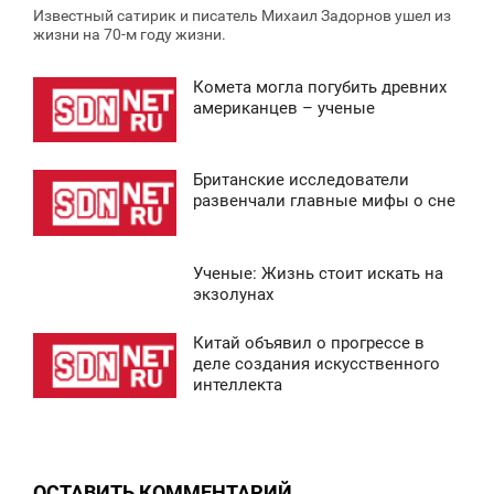
Известный сатирик и писатель Михаил Задорнов ушел из
жизни на 70-м году жизни.
Комета могла погубить древних
2:30
американцев – ученые
ВОСКРЕСЕНЬЕ
Британские исследователи
0
1:36
развенчали главные мифы о сне
ВОСКРЕСЕНЬЕ
Ученые: Жизнь стоит искать на
0
3:34
экзолунах
ВОСКРЕСЕНЬЕ
Китай объявил о прогрессе в
0:43
деле создания искусственного
0
интеллекта
ВОСКРЕСЕНЬЕ
0
ОСТАВИТЬ КОММЕНТАРИЙ
0