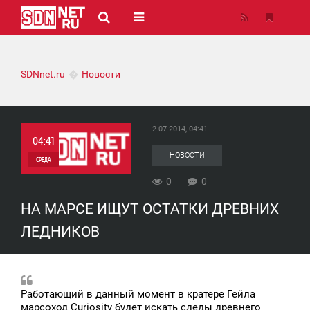
SDNnet.ru
Новости
2-07-2014, 04:41
04:41
НОВОСТИ
СРЕДА
0
0
0
НА МАРСЕ ИЩУТ ОСТАТКИ ДРЕВНИХ
0
ЛЕДНИКОВ
Работающий в данный момент в кратере Гейла
марсоход Curiosity будет искать следы древнего