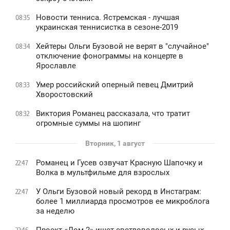
Новости тенниса. Ястремская - лучшая
08:35
украинская теннисистка в сезоне-2019
Хейтеры Ольги Бузовой не верят в "случайное"
08:34
отключение фонограммы на концерте в
Ярославле
Умер российский оперный певец Дмитрий
08:33
Хворостовский
Виктория Романец рассказала, что тратит
08:32
огромные суммы на шопинг
Вторник, 1 август
Романец и Гусев озвучат Красную Шапочку и
22:47
Волка в мультфильме для взрослых
У Ольги Бузовой новый рекорд в Инстаграм:
22:47
более 1 миллиарда просмотров ее микроблога
за неделю
Проект «Дом-2» ищет светловолосых и русых