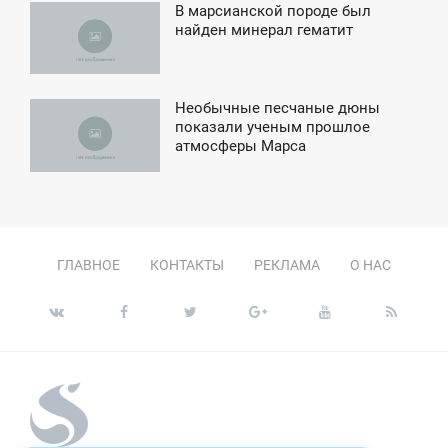
В марсианской породе был
5:50
найден минерал гематит
СРЕДА
Необычные песчаные дюны
3:34
показали ученым прошлое
атмосферы Марса
ПОНЕДЕЛЬНИК
ГЛАВНОЕ
КОНТАКТЫ
РЕКЛАМА
О НАС