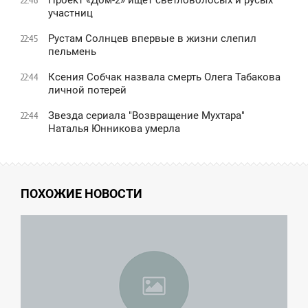
22:46
участниц
Рустам Солнцев впервые в жизни слепил
22:45
пельмень
Ксения Собчак назвала смерть Олега Табакова
22:44
личной потерей
Звезда сериала "Возвращение Мухтара"
22:44
Наталья Юнникова умерла
ПОХОЖИЕ НОВОСТИ
5:49
ТОРНИК