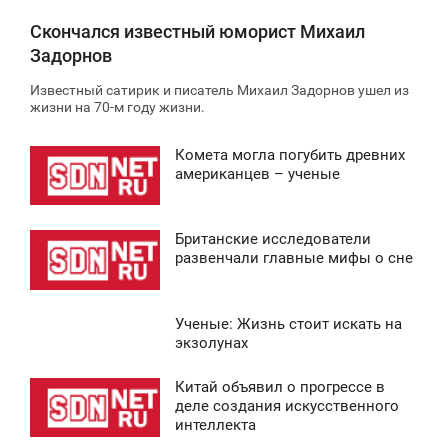
Скончался известный юморист Михаил
Задорнов
Известный сатирик и писатель Михаил Задорнов ушел из
жизни на 70-м году жизни.
Комета могла погубить древних
2:30
американцев – ученые
ВОСКРЕСЕНЬЕ
Британские исследователи
0
1:36
развенчали главные мифы о сне
ВОСКРЕСЕНЬЕ
Ученые: Жизнь стоит искать на
0
3:34
экзолунах
ВОСКРЕСЕНЬЕ
Китай объявил о прогрессе в
0:43
деле создания искусственного
0
интеллекта
ВОСКРЕСЕНЬЕ