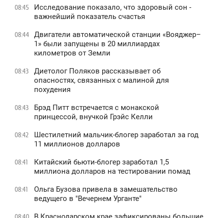
Исследование показало, что здоровый сон -
08:45
важнейший показатель счастья
Двигатели автоматической станции «Вояджер–
08:44
1» были запущены в 20 миллиардах
километров от Земли
Диетолог Поляков рассказывает об
08:43
опасностях, связанных с малиной для
похудения
Брэд Питт встречается с монакской
08:43
принцессой, внучкой Грэйс Келли
Шестилетний мальчик-блогер заработал за год
08:42
11 миллионов долларов
Китайский бьюти-блогер заработал 1,5
08:41
миллиона долларов на тестировании помад
Ольга Бузова привела в замешательство
08:41
ведущего в "Вечернем Урганте"
В Краснодарском крае зафиксированы большие
08:40