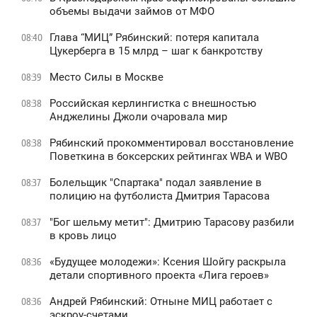
объемы выдачи займов от МФО
Глава “МИЦ” Рябинский: потеря капитала
08:40
Цукерберга в 15 млрд – шаг к банкротству
Место Силы в Москве
08:39
Российская керлингистка с внешностью
08:38
Анджелины Джоли очаровала мир
Рябинский прокомментировал восстановление
08:38
Поветкина в боксерских рейтингах WBA и WBO
Болельщик "Спартака" подал заявление в
08:37
полицию на футболиста Дмитрия Тарасова
"Бог шельму метит": Дмитрию Тарасову разбили
08:37
в кровь лицо
«Будущее молодежи»: Ксения Шойгу раскрыла
08:36
детали спортивного проекта «Лига героев»
Андрей Рябинский: Отныне МИЦ работает с
08:36
эскроу-счетами