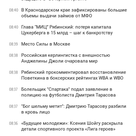
В Краснодарском крае зафиксированы большие
08:40
объемы выдачи займов от МФО
Глава “МИЦ” Рябинский: потеря капитала
08:40
Цукерберга в 15 млрд – шаг к банкротству
Место Силы в Москве
08:39
Российская керлингистка с внешностью
08:38
Анджелины Джоли очаровала мир
Рябинский прокомментировал восстановление
08:38
Поветкина в боксерских рейтингах WBA и WBO
Болельщик "Спартака" подал заявление в
08:37
полицию на футболиста Дмитрия Тарасова
"Бог шельму метит": Дмитрию Тарасову разбили
08:37
в кровь лицо
«Будущее молодежи»: Ксения Шойгу раскрыла
08:36
детали спортивного проекта «Лига героев»