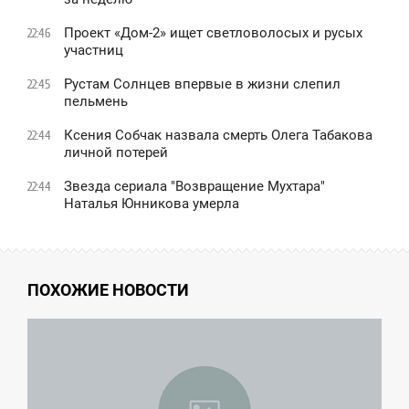
Проект «Дом-2» ищет светловолосых и русых
22:46
участниц
Рустам Солнцев впервые в жизни слепил
22:45
пельмень
Ксения Собчак назвала смерть Олега Табакова
22:44
личной потерей
Звезда сериала "Возвращение Мухтара"
22:44
Наталья Юнникова умерла
ПОХОЖИЕ НОВОСТИ
4:49
ТОРНИК