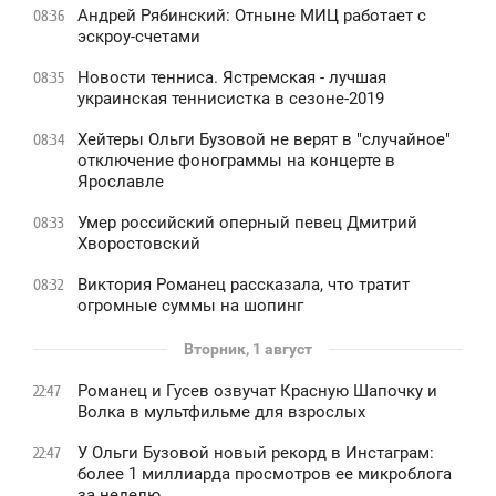
Андрей Рябинский: Отныне МИЦ работает с
08:36
эскроу-счетами
Новости тенниса. Ястремская - лучшая
08:35
украинская теннисистка в сезоне-2019
Хейтеры Ольги Бузовой не верят в "случайное"
08:34
отключение фонограммы на концерте в
Ярославле
Умер российский оперный певец Дмитрий
08:33
Хворостовский
Виктория Романец рассказала, что тратит
08:32
огромные суммы на шопинг
Вторник, 1 август
Романец и Гусев озвучат Красную Шапочку и
22:47
Волка в мультфильме для взрослых
У Ольги Бузовой новый рекорд в Инстаграм:
22:47
более 1 миллиарда просмотров ее микроблога
за неделю