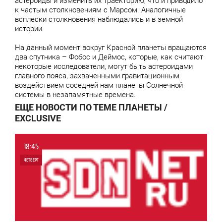
астероиды и изменить их траекторию, что и приводило
к частым столкновениям с Марсом. Аналогичные
всплески столкновения наблюдались и в земной
истории.
На данный момент вокруг Красной планеты вращаются
два спутника – Фобос и Деймос, которые, как считают
некоторые исследователи, могут быть астероидами
главного пояса, захваченными гравитационным
воздействием соседней нам планеты Солнечной
системы в незапамятные времена.
ЕЩЕ НОВОСТИ ПО ТЕМЕ ПЛАНЕТЫ /
EXCLUSIVE
18:45
ЧЕТВЕРГ
0
1 795