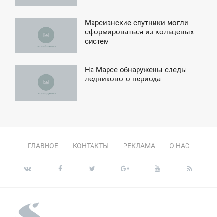
Марсианские спутники могли
0:37
сформироваться из кольцевых
систем
СРЕДА
На Марсе обнаружены следы
4:14
ледникового периода
ЯТНИЦА
ГЛАВНОЕ
КОНТАКТЫ
РЕКЛАМА
О НАС