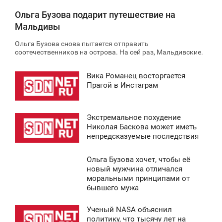
Ольга Бузова подарит путешествие на
Мальдивы
Ольга Бузова снова пытается отправить
соотечественников на острова. На сей раз, Мальдивские.
Вика Романец восторгается
1:46
Прагой в Инстаграм
ПОНЕДЕЛЬНИК
Экстремальное похудение
2 123
0:01
Николая Баскова может иметь
непредсказуемые последствия
СРЕДА
Ольга Бузова хочет, чтобы её
1 787
7:08
новый мужчина отличался
моральными принципами от
ЕТВЕРГ
бывшего мужа
2 245
Ученый NASA объяснил
2:08
политику, что тысячу лет на