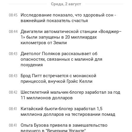
Среда, 2 август
Исследование показало, что здоровый сон -
08:45
важнейший показатель счастья
Двигатели автоматической станции «Вояджер–
08:44
1» были запущены в 20 миллиардах
километров от Земли
Диетолог Поляков рассказывает об
08:43
опасностях, связанных с малиной для
похудения
Брэд Питт встречается с монакской
08:43
принцессой, внучкой Грэйс Келли
Шестилетний мальчик-блогер заработал за год
08:42
11 миллионов долларов
Китайский бьюти-блогер заработал 1,5
08:41
миллиона долларов на тестировании помад
Ольга Бузова привела в замешательство
08:41
ведущего в "Вечернем Урганте"