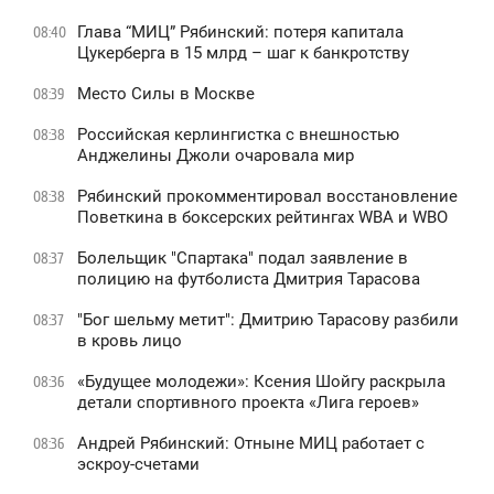
Глава “МИЦ” Рябинский: потеря капитала
08:40
Цукерберга в 15 млрд – шаг к банкротству
Место Силы в Москве
08:39
Российская керлингистка с внешностью
08:38
Анджелины Джоли очаровала мир
Рябинский прокомментировал восстановление
08:38
Поветкина в боксерских рейтингах WBA и WBO
Болельщик "Спартака" подал заявление в
08:37
полицию на футболиста Дмитрия Тарасова
"Бог шельму метит": Дмитрию Тарасову разбили
08:37
в кровь лицо
«Будущее молодежи»: Ксения Шойгу раскрыла
08:36
детали спортивного проекта «Лига героев»
Андрей Рябинский: Отныне МИЦ работает с
08:36
эскроу-счетами