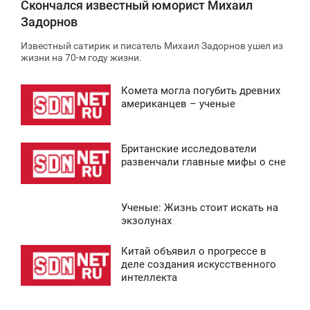
Скончался известный юморист Михаил
Задорнов
Известный сатирик и писатель Михаил Задорнов ушел из
жизни на 70-м году жизни.
Комета могла погубить древних
2:30
американцев – ученые
ВОСКРЕСЕНЬЕ
Британские исследователи
0
1:36
развенчали главные мифы о сне
ВОСКРЕСЕНЬЕ
Ученые: Жизнь стоит искать на
0
3:34
экзолунах
ВОСКРЕСЕНЬЕ
Китай объявил о прогрессе в
0:43
деле создания искусственного
0
интеллекта
ВОСКРЕСЕНЬЕ
0