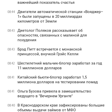
важнейший показатель счастья
Двигатели автоматической станции «Вояджер–
08:44
1» были запущены в 20 миллиардах
километров от Земли
Диетолог Поляков рассказывает об
08:43
опасностях, связанных с малиной для
похудения
Брэд Питт встречается с монакской
08:43
принцессой, внучкой Грэйс Келли
Шестилетний мальчик-блогер заработал за год
08:42
11 миллионов долларов
Китайский бьюти-блогер заработал 1,5
08:41
миллиона долларов на тестировании помад
Ольга Бузова привела в замешательство
08:41
ведущего в "Вечернем Урганте"
В Краснодарском крае зафиксированы большие
08:40
объемы выдачи займов от МФО