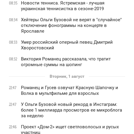
Новости тенниса. Ястремская - лучшая
08:35
украинская теннисистка в сезоне-2019
Хейтеры Ольги Бузовой не верят в "случайное"
08:34
отключение фонограммы на концерте в
Ярославле
Умер российский оперный певец Дмитрий
08:33
Хворостовский
Виктория Романец рассказала, что тратит
08:32
огромные суммы на шопинг
Вторник, 1 август
Романец и Гусев озвучат Красную Шапочку и
22:47
Волка в мультфильме для взрослых
У Ольги Бузовой новый рекорд в Инстаграм:
22:47
более 1 миллиарда просмотров ее микроблога
за неделю
Проект «Дом-2» ищет светловолосых и русых
22:46
участниц