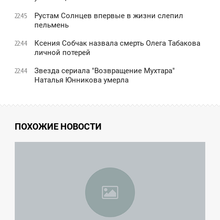
Рустам Солнцев впервые в жизни слепил
22:45
пельмень
Ксения Собчак назвала смерть Олега Табакова
22:44
личной потерей
Звезда сериала "Возвращение Мухтара"
22:44
Наталья Юнникова умерла
ПОХОЖИЕ НОВОСТИ
2:43
ВОСКРЕСЕНЬЕ