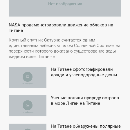
NASA продемонстрировали движение облаков на
Титане
Крупный спутник Сатурна считается одним-
единственным небесным телом Солнечной Системе, на
поверхности которого доказано существование воды
жидком виде. Титан - н
На Титане сфотографировали
3:59
дожди и углеводородные дюны
ТОРНИК
Ученые поняли природу острова
7:43
в море Лигеи на Титане
ЕТВЕРГ
На Титане обнаружены полярные