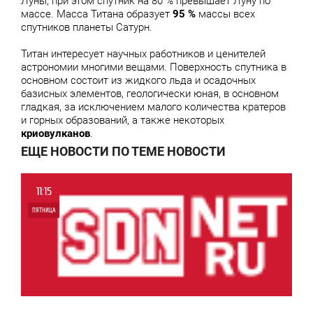
Луны, при этом спутник на 80 % превышает Луну по
массе. Масса Титана образует
95 %
массы всех
спутников планеты Сатурн.
Титан интересует научных работников и ценителей
астрономии многими вещами. Поверхность спутника в
основном состоит из жидкого льда и осадочных
базисных элементов, геологически юная, в основном
гладкая, за исключением малого количества кратеров
и горных образований, а также некоторых
криовулканов
.
ЕЩЕ НОВОСТИ ПО ТЕМЕ НОВОСТИ
11:15
ПЯТНИЦА
0
4 652