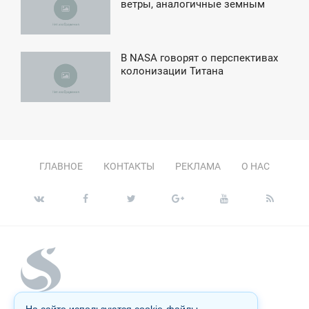
3:55
ветры, аналогичные земным
СРЕДА
В NASA говорят о перспективах
4:33
колонизации Титана
ПОНЕДЕЛЬНИК
ГЛАВНОЕ
КОНТАКТЫ
РЕКЛАМА
О НАС