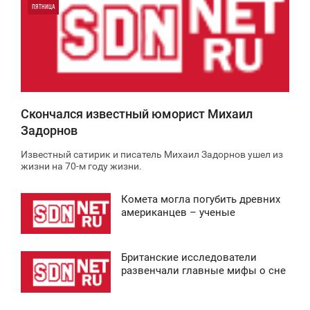
ПЯТНИЦА
0
4 653
Скончался известный юморист Михаил
Задорнов
Известный сатирик и писатель Михаил Задорнов ушел из
жизни на 70-м году жизни.
Комета могла погубить древних
2:30
американцев – ученые
ВОСКРЕСЕНЬЕ
Британские исследователи
0
1:36
развенчали главные мифы о сне
ВОСКРЕСЕНЬЕ