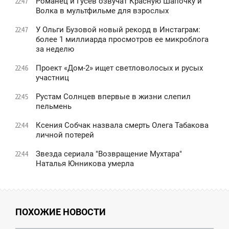
Романец и Гусев озвучат Красную Шапочку и
22:47
Волка в мультфильме для взрослых
У Ольги Бузовой новый рекорд в Инстаграм:
22:47
более 1 миллиарда просмотров ее микроблога
за неделю
Проект «Дом-2» ищет светловолосых и русых
22:46
участниц
Рустам Солнцев впервые в жизни слепил
22:45
пельмень
Ксения Собчак назвала смерть Олега Табакова
22:44
личной потерей
Звезда сериала "Возвращение Мухтара"
22:44
Наталья Юнникова умерла
ПОХОЖИЕ НОВОСТИ