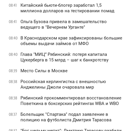
Китайский бьюти-блогер заработал 1,5
08:41
миллиона долларов на тестировании помад
Ольга Бузова привела в замешательство
08:41
ведущего в "Вечернем Урганте"
В Краснодарском крае зафиксированы большие
08:40
объемы выдачи займов от МФО
Глава “МИЦ” Рябинский: потеря капитала
08:40
Цукерберга в 15 млрд – шаг к банкротству
Место Силы в Москве
08:39
Российская керлингистка с внешностью
08:38
Анджелины Джоли очаровала мир
Рябинский прокомментировал восстановление
08:38
Поветкина в боксерских рейтингах WBA и WBO
Болельщик "Спартака" подал заявление в
08:37
полицию на футболиста Дмитрия Тарасова
"Бог шельму метит": Дмитрию Тарасову разбили
08:37