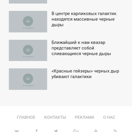
В центре карликовых галактик
4:41
находятся массивные черные
дыры
ВОСКРЕСЕНЬЕ
Ближайший к нам квазар
5:25
представляет собой
сливающиеся черные дыры
ЯТНИЦА
«Красные гейзеры» черных дыр
7:07
убивают галактики
ЕТВЕРГ
ГЛАВНОЕ
КОНТАКТЫ
РЕКЛАМА
О НАС