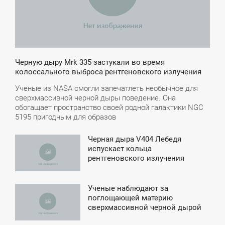
Черную дыру Mrk 335 застукали во время
колоссального выброса рентгеновского излучения
Ученые из NASA смогли запечатлеть необычное для
сверхмассивной черной дыры поведение. Она
обогащает пространство своей родной галактики NGC
5195 пригодным для образов
Черная дыра V404 Лебедя
4:48
испускает кольца
рентгеновского излучения
ЯТНИЦА
Ученые наблюдают за
2:28
поглощающей материю
сверхмассивной черной дырой
СРЕДА