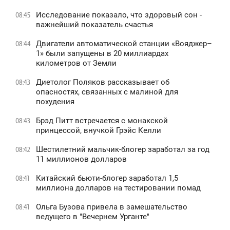
Исследование показало, что здоровый сон -
08:45
важнейший показатель счастья
Двигатели автоматической станции «Вояджер–
08:44
1» были запущены в 20 миллиардах
километров от Земли
Диетолог Поляков рассказывает об
08:43
опасностях, связанных с малиной для
похудения
Брэд Питт встречается с монакской
08:43
принцессой, внучкой Грэйс Келли
Шестилетний мальчик-блогер заработал за год
08:42
11 миллионов долларов
Китайский бьюти-блогер заработал 1,5
08:41
миллиона долларов на тестировании помад
Ольга Бузова привела в замешательство
08:41
ведущего в "Вечернем Урганте"