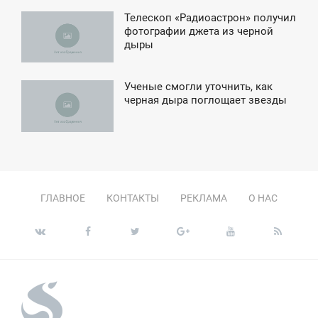
Телескоп «Радиоастрон» получил
3:08
фотографии джета из черной
дыры
СРЕДА
Ученые смогли уточнить, как
2:55
черная дыра поглощает звезды
ЕТВЕРГ
ГЛАВНОЕ
КОНТАКТЫ
РЕКЛАМА
О НАС