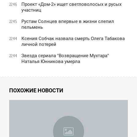
Проект «Дом-2» ищет светловолосых и русых
22:46
участниц
Рустам Солнцев впервые в жизни слепил
22:45
пельмень
Ксения Собчак назвала смерть Олега Табакова
22:44
личной потерей
Звезда сериала "Возвращение Мухтара"
22:44
Наталья Юнникова умерла
ПОХОЖИЕ НОВОСТИ
2:55
СРЕДА