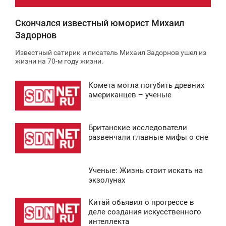
Скончался известный юморист Михаил
Задорнов
Известный сатирик и писатель Михаил Задорнов ушел из
жизни на 70-м году жизни.
Комета могла погубить древних
2:30
американцев – ученые
ВОСКРЕСЕНЬЕ
Британские исследователи
0
1:36
развенчали главные мифы о сне
ВОСКРЕСЕНЬЕ
Ученые: Жизнь стоит искать на
0
3:34
экзолунах
ВОСКРЕСЕНЬЕ
Китай объявил о прогрессе в
0:43
деле создания искусственного
0
интеллекта
ВОСКРЕСЕНЬЕ