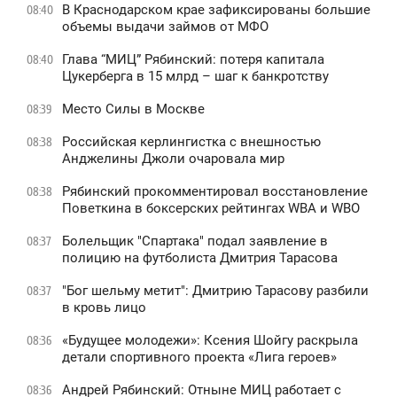
В Краснодарском крае зафиксированы большие
08:40
объемы выдачи займов от МФО
Глава “МИЦ” Рябинский: потеря капитала
08:40
Цукерберга в 15 млрд – шаг к банкротству
Место Силы в Москве
08:39
Российская керлингистка с внешностью
08:38
Анджелины Джоли очаровала мир
Рябинский прокомментировал восстановление
08:38
Поветкина в боксерских рейтингах WBA и WBO
Болельщик "Спартака" подал заявление в
08:37
полицию на футболиста Дмитрия Тарасова
"Бог шельму метит": Дмитрию Тарасову разбили
08:37
в кровь лицо
«Будущее молодежи»: Ксения Шойгу раскрыла
08:36
детали спортивного проекта «Лига героев»
Андрей Рябинский: Отныне МИЦ работает с
08:36