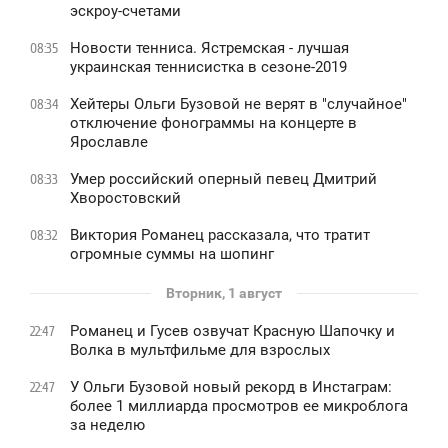
эскроу-счетами
Новости тенниса. Ястремская - лучшая
08:35
украинская теннисистка в сезоне-2019
Хейтеры Ольги Бузовой не верят в "случайное"
08:34
отключение фонограммы на концерте в
Ярославле
Умер российский оперный певец Дмитрий
08:33
Хворостовский
Виктория Романец рассказала, что тратит
08:32
огромные суммы на шопинг
Вторник, 1 август
Романец и Гусев озвучат Красную Шапочку и
22:47
Волка в мультфильме для взрослых
У Ольги Бузовой новый рекорд в Инстаграм:
22:47
более 1 миллиарда просмотров ее микроблога
за неделю