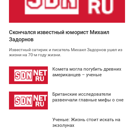
4 652
Скончался известный юморист Михаил
Задорнов
Известный сатирик и писатель Михаил Задорнов ушел из
жизни на 70-м году жизни.
Комета могла погубить древних
2:30
американцев – ученые
ВОСКРЕСЕНЬЕ
Британские исследователи
0
1:36
развенчали главные мифы о сне
ВОСКРЕСЕНЬЕ
Ученые: Жизнь стоит искать на
0
3:34
экзолунах
ВОСКРЕСЕНЬЕ