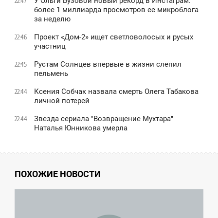
У Ольги Бузовой новый рекорд в Инстаграм:
22:47
более 1 миллиарда просмотров ее микроблога
за неделю
Проект «Дом-2» ищет светловолосых и русых
22:46
участниц
Рустам Солнцев впервые в жизни слепил
22:45
пельмень
Ксения Собчак назвала смерть Олега Табакова
22:44
личной потерей
Звезда сериала "Возвращение Мухтара"
22:44
Наталья Юнникова умерла
ПОХОЖИЕ НОВОСТИ
4:32
ТОРНИК