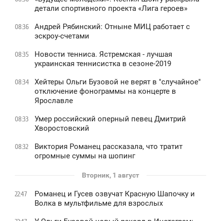
детали спортивного проекта «Лига героев»
Андрей Рябинский: Отныне МИЦ работает с
08:36
эскроу-счетами
Новости тенниса. Ястремская - лучшая
08:35
украинская теннисистка в сезоне-2019
Хейтеры Ольги Бузовой не верят в "случайное"
08:34
отключение фонограммы на концерте в
Ярославле
Умер российский оперный певец Дмитрий
08:33
Хворостовский
Виктория Романец рассказала, что тратит
08:32
огромные суммы на шопинг
Вторник, 1 август
Романец и Гусев озвучат Красную Шапочку и
22:47
Волка в мультфильме для взрослых