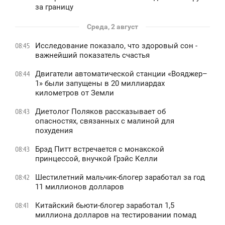
за границу
Среда, 2 август
Исследование показало, что здоровый сон -
08:45
важнейший показатель счастья
Двигатели автоматической станции «Вояджер–
08:44
1» были запущены в 20 миллиардах
километров от Земли
Диетолог Поляков рассказывает об
08:43
опасностях, связанных с малиной для
похудения
Брэд Питт встречается с монакской
08:43
принцессой, внучкой Грэйс Келли
Шестилетний мальчик-блогер заработал за год
08:42
11 миллионов долларов
Китайский бьюти-блогер заработал 1,5
08:41
миллиона долларов на тестировании помад