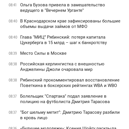
Ольга Бузова привела в замешательство
08:41
ведущего в "Вечернем Урганте"
В Краснодарском крае зафиксированы большие
08:40
объемы выдачи займов от МФО
Глава “МИЦ” Рябинский: потеря капитала
08:40
Цукерберга в 15 млрд – шаг к банкротству
Место Силы в Москве
08:39
Российская керлингистка с внешностью
08:38
Анджелины Джоли очаровала мир
Рябинский прокомментировал восстановление
08:38
Поветкина в боксерских рейтингах WBA и WBO
Болельщик "Спартака" подал заявление в
08:37
полицию на футболиста Дмитрия Тарасова
"Бог шельму метит": Дмитрию Тарасову разбили
08:37
в кровь лицо
«Будущее молодежи»: Ксения Шойгу раскрыла
08:36