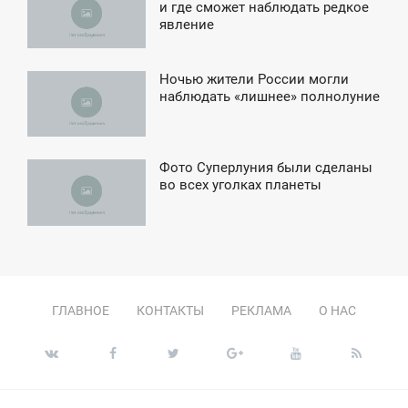
1:58
и где сможет наблюдать редкое
явление
ВОСКРЕСЕНЬЕ
Ночью жители России могли
3:36
наблюдать «лишнее» полнолуние
ЕТВЕРГ
Фото Суперлуния были сделаны
1:40
во всех уголках планеты
ПОНЕДЕЛЬНИК
ГЛАВНОЕ
КОНТАКТЫ
РЕКЛАМА
О НАС