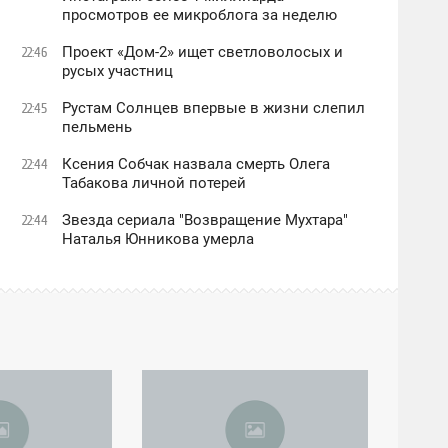
просмотров ее микроблога за неделю
Проект «Дом-2» ищет светловолосых и
22:46
русых участниц
Рустам Солнцев впервые в жизни слепил
22:45
пельмень
Ксения Собчак назвала смерть Олега
22:44
Табакова личной потерей
Звезда сериала "Возвращение Мухтара"
22:44
Наталья Юнникова умерла
03:35
ЧЕТВЕРГ