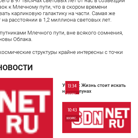
его в 97 тысячах световых лет от нас в созвездии
зок к Млечному пути, что в скором времени
вать карликовую галактику на части. Самая же
 на расстоянии в 1,2 миллиона световых лет.
утниками Млечного пути, вне всякого сомнения,
новы Облака.
космические структуры крайне интересны с точки
 НОВОСТИ
Ученые: Жизнь стоит искать
13:34
на экзолунах
ВОСКРЕСЕНЬЕ
0
10:43
ВОСКРЕСЕНЬЕ
0