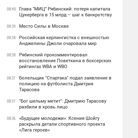
Глава “МИЦ” Рябинский: потеря капитала
08:40
Цукерберга в 15 млрд – шаг к банкротству
Место Силы в Москве
08:39
Российская керлингистка с внешностью
08:38
Анджелины Джоли очаровала мир
Рябинский прокомментировал
08:38
восстановление Поветкина в боксерских
рейтингах WBA и WBO
Болельщик "Спартака" подал заявление в
08:37
полицию на футболиста Дмитрия
Тарасова
"Бог шельму метит": Дмитрию Тарасову
08:37
разбили в кровь лицо
«Будущее молодежи»: Ксения Шойгу
08:36
раскрыла детали спортивного проекта
«Лига героев»