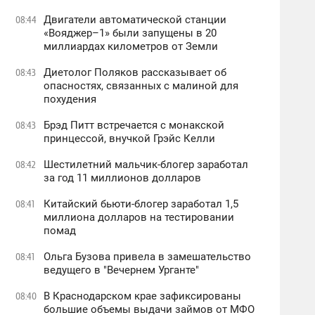
Двигатели автоматической станции
08:44
«Вояджер–1» были запущены в 20
миллиардах километров от Земли
Диетолог Поляков рассказывает об
08:43
опасностях, связанных с малиной для
похудения
Брэд Питт встречается с монакской
08:43
принцессой, внучкой Грэйс Келли
Шестилетний мальчик-блогер заработал
08:42
за год 11 миллионов долларов
Китайский бьюти-блогер заработал 1,5
08:41
миллиона долларов на тестировании
помад
Ольга Бузова привела в замешательство
08:41
ведущего в "Вечернем Урганте"
В Краснодарском крае зафиксированы
08:40
большие объемы выдачи займов от МФО