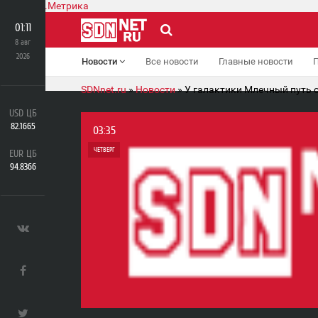
01:11
8 авг
2026
Новости
Все новости
Главные новости
SDNnet.ru
»
Новости
» У галактики Млечный путь 
USD ЦБ
82.1665
03:35
ЧЕТВЕРГ
EUR ЦБ
94.8366
0
0