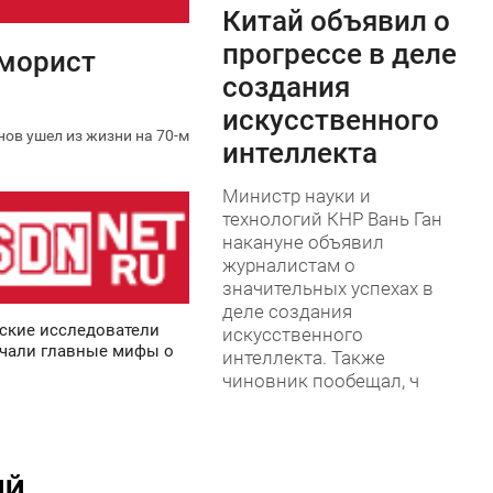
Китай объявил о
0
прогрессе в деле
юморист
создания
искусственного
ов ушел из жизни на 70-м
интеллекта
Министр науки и
технологий КНР Вань Ган
накануне объявил
журналистам о
значительных успехах в
деле создания
ские исследователи
искусственного
чали главные мифы о
интеллекта. Также
чиновник пообещал, ч
ИЙ