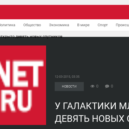
Политика
Общество
Экономика
В мире
Спорт
Происш
открыто девять новых спутников
12-03-2015, 03:35
0
0
НОВОСТИ
У ГАЛАКТИКИ 
ДЕВЯТЬ НОВЫХ