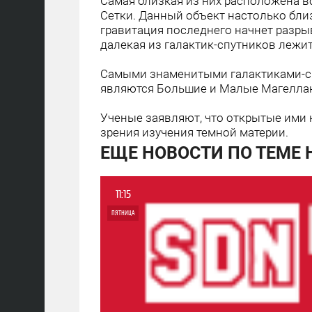
Самая близкая из них расположена вс
Сетки. Данный объект настолько бли
гравитация последнего начнет разры
далекая из галактик-спутников лежит
Самыми знаменитыми галактиками-сп
являются Большие и Малые Магелла
Ученые заявляют, что открытые ими 
зрения изучения темной материи.
ЕЩЕ НОВОСТИ ПО ТЕМЕ
11:15
ПЯТНИЦА
0
4 652