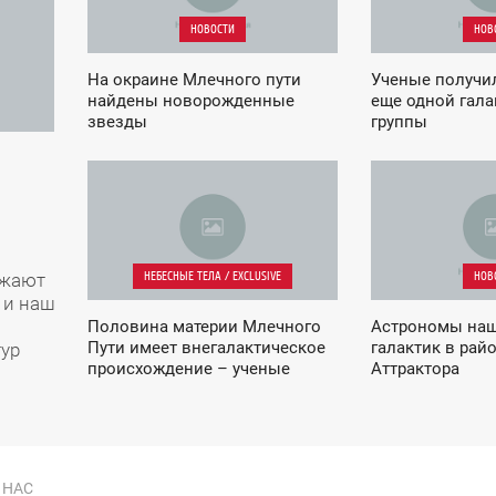
НОВОСТИ
НОВ
На окраине Млечного пути
Ученые получи
найдены новорожденные
еще одной гал
звезды
группы
08:49
03:59
ЧЕТВЕРГ
СРЕДА
НЕБЕСНЫЕ ТЕЛА / EXCLUSIVE
НОВ
ужают
 и наш
я
Половина материи Млечного
Астрономы наш
Пути имеет внегалактическое
галактик в рай
тур
происхождение – ученые
Аттрактора
 НАС