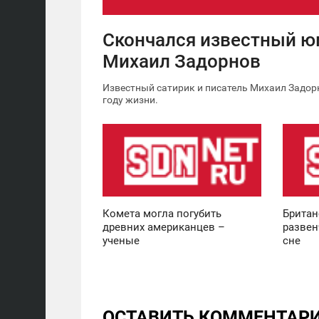
Скончался известный 
Михаил Задорнов
Известный сатирик и писатель Михаил Задорн
году жизни.
12:30
11:36
ВОСКРЕСЕНЬЕ
ВОСКРЕСЕНЬЕ
0
0
Комета могла погубить
Британ
древних американцев –
развен
ученые
сне
ОСТАВИТЬ КОММЕНТАР