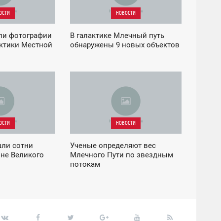
ОСТИ
НОВОСТИ
ли фотографии
В галактике Млечный путь
актики Местной
обнаружены 9 новых объектов
03:53
ПЯТНИЦА
ОСТИ
НОВОСТИ
ли сотни
Ученые определяют вес
оне Великого
Млечного Пути по звездным
потокам