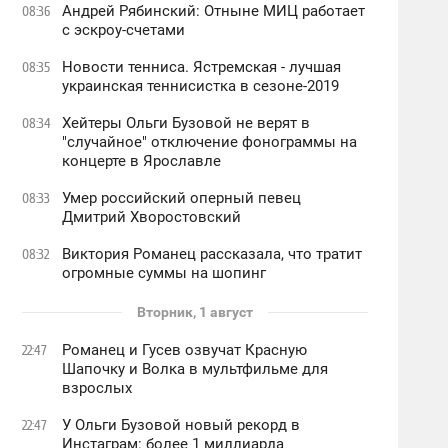
Андрей Рябинский: Отныне МИЦ работает
08:36
с эскроу-счетами
Новости тенниса. Ястремская - лучшая
08:35
украинская теннисистка в сезоне-2019
Хейтеры Ольги Бузовой не верят в
08:34
"случайное" отключение фонограммы на
концерте в Ярославле
Умер российский оперный певец
08:33
Дмитрий Хворостовский
Виктория Романец рассказала, что тратит
08:32
огромные суммы на шопинг
Вторник, 1 август
Романец и Гусев озвучат Красную
22:47
Шапочку и Волка в мультфильме для
взрослых
У Ольги Бузовой новый рекорд в
22:47
Инстаграм: более 1 миллиарда