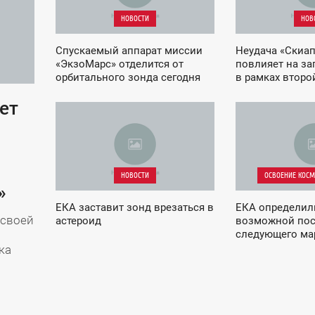
НОВОСТИ
НОВ
Спускаемый аппарат миссии
Неудача «Скиап
«ЭкзоМарс» отделится от
повлияет на за
орбитального зонда сегодня
в рамках второ
программы «Эк
ет
04:47
13:22
ЧЕТВЕРГ
СРЕДА
НОВОСТИ
ОСВОЕНИЕ КОСМО
»
ЕКА заставит зонд врезаться в
ЕКА определил
 своей
астероид
возможной по
следующего ма
ка