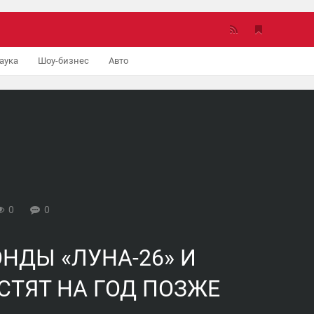
аука
Шоу-бизнес
Авто
0
0
НДЫ «ЛУНА-26» И
УСТЯТ НА ГОД ПОЗЖЕ