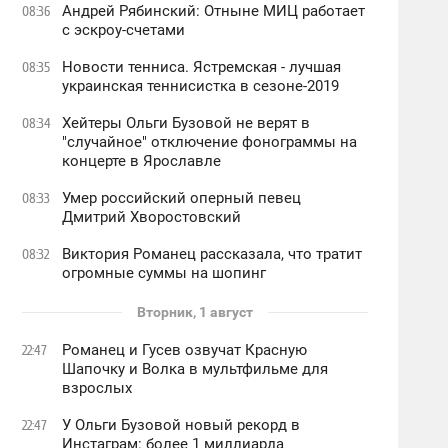
Андрей Рябинский: Отныне МИЦ работает
08:36
с эскроу-счетами
Новости тенниса. Ястремская - лучшая
08:35
украинская теннисистка в сезоне-2019
Хейтеры Ольги Бузовой не верят в
08:34
"случайное" отключение фонограммы на
концерте в Ярославле
Умер российский оперный певец
08:33
Дмитрий Хворостовский
Виктория Романец рассказала, что тратит
08:32
огромные суммы на шопинг
Вторник, 1 август
Романец и Гусев озвучат Красную
22:47
Шапочку и Волка в мультфильме для
взрослых
У Ольги Бузовой новый рекорд в
22:47
Инстаграм: более 1 миллиарда