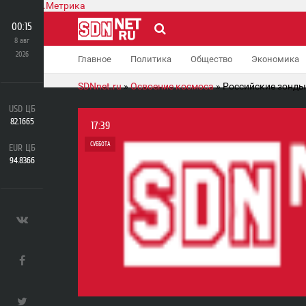
00:15
8 авг
2026
Главное
Политика
Общество
Экономика
SDNnet.ru
»
Освоение космоса
» Российские зонды 
USD ЦБ
82.1665
17:39
СУББОТА
EUR ЦБ
94.8366
0
0