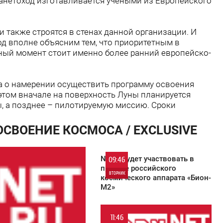
анетоход изготавливается учеными из Европейского
и также строятся в стенах данной организации. И
од вполне объясним тем, что приоритетным в
ный момент стоит именно более ранний европейско-
а о намерении осуществить программу освоения
 этом вначале на поверхность Луны планируется
, а позднее – пилотируемую миссию. Сроки
ОСВОЕНИЕ КОСМОСА / EXCLUSIVE
NASA будет участвовать в
09:46
проекте российского
ВТОРНИК
космического аппарата «Бион-
М2»
0
11:46