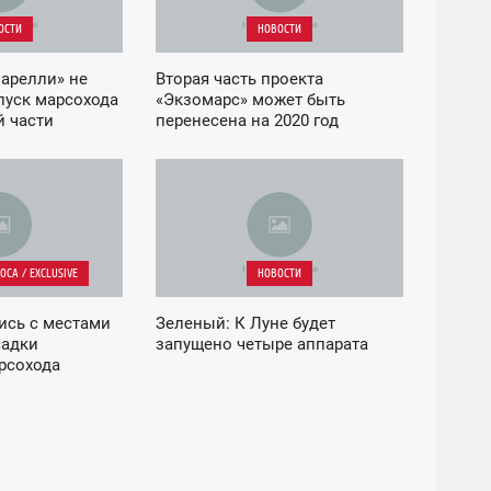
ОСТИ
НОВОСТИ
арелли» не
Вторая часть проекта
пуск марсохода
«Экзомарс» может быть
й части
перенесена на 2020 год
зоМарс»
03:46
ПОНЕДЕЛЬНИК
СА / EXCLUSIVE
НОВОСТИ
ись с местами
Зеленый: К Луне будет
садки
запущено четыре аппарата
рсохода