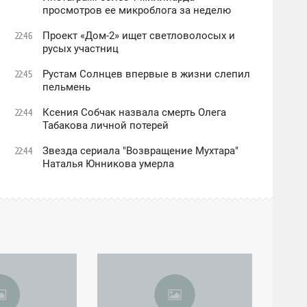
просмотров ее микроблога за неделю
Проект «Дом-2» ищет светловолосых и
22:46
русых участниц
Рустам Солнцев впервые в жизни слепил
22:45
пельмень
Ксения Собчак назвала смерть Олега
22:44
Табакова личной потерей
Звезда сериала "Возвращение Мухтара"
22:44
Наталья Юнникова умерла
04:48
ПОНЕДЕЛЬНИК