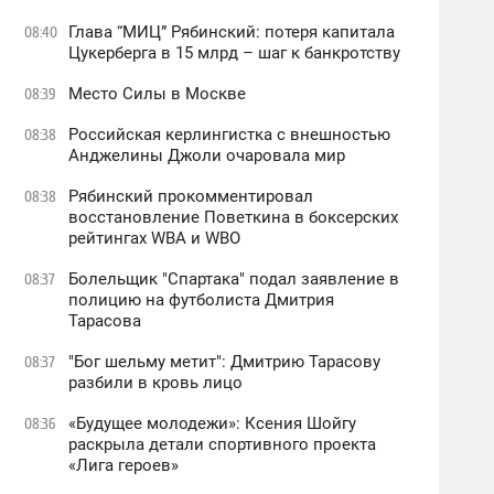
Глава “МИЦ” Рябинский: потеря капитала
08:40
Цукерберга в 15 млрд – шаг к банкротству
Место Силы в Москве
08:39
Российская керлингистка с внешностью
08:38
Анджелины Джоли очаровала мир
Рябинский прокомментировал
08:38
восстановление Поветкина в боксерских
рейтингах WBA и WBO
Болельщик "Спартака" подал заявление в
08:37
полицию на футболиста Дмитрия
Тарасова
"Бог шельму метит": Дмитрию Тарасову
08:37
разбили в кровь лицо
«Будущее молодежи»: Ксения Шойгу
08:36
раскрыла детали спортивного проекта
«Лига героев»