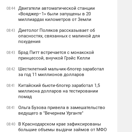
Двигатели автоматической станции
08:44
«Вояджер–1» были запущены в 20
миллиардах километров от Земли
Диетолог Поляков рассказывает об
08:43
опасностях, связанных с малиной для
похудения
Брэд Питт встречается с монакской
08:43
принцессой, внучкой Грэйс Келли
Шестилетний мальчик-блогер заработал
08:42
за год 11 миллионов долларов
Китайский бьюти-блогер заработал 1,5
08:41
миллиона долларов на тестировании
помад
Ольга Бузова привела в замешательство
08:41
ведущего в "Вечернем Урганте"
В Краснодарском крае зафиксированы
08:40
большие объемы выдачи займов от МФО