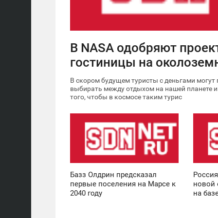
В NASA одобряют проек
гостиницы на околозем
В скором будущем туристы с деньгами могут
выбирать между отдыхом на нашей планете и 
того, чтобы в космосе таким турис
16:57
17:28
ЧЕТВЕРГ
СРЕДА
0
0
Базз Олдрин предсказал
Россия
первые поселения на Марсе к
новой 
2040 году
на баз