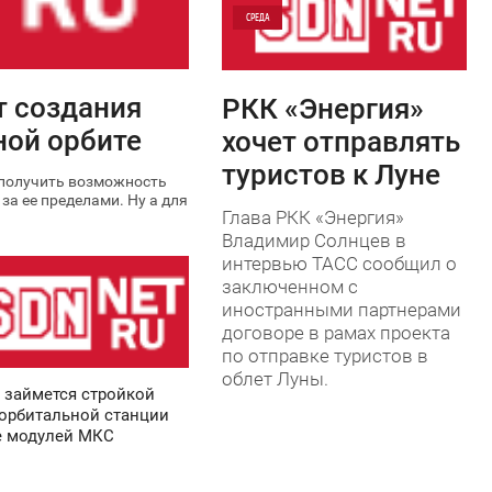
СРЕДА
0
т создания
РКК «Энергия»
0
ной орбите
хочет отправлять
туристов к Луне
 получить возможность
за ее пределами. Ну а для
Глава РКК «Энергия»
Владимир Солнцев в
интервью ТАСС сообщил о
заключенном с
иностранными партнерами
договоре в рамах проекта
по отправке туристов в
облет Луны.
 займется стройкой
орбитальной станции
е модулей МКС