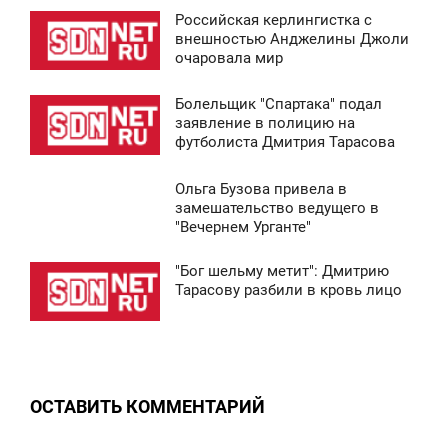
Российская керлингистка с
8:38
внешностью Анджелины Джоли
очаровала мир
СРЕДА
Болельщик "Спартака" подал
5 453
8:37
заявление в полицию на
футболиста Дмитрия Тарасова
СРЕДА
Ольга Бузова привела в
5 161
8:41
замешательство ведущего в
"Вечернем Урганте"
СРЕДА
"Бог шельму метит": Дмитрию
9 649
8:37
Тарасову разбили в кровь лицо
СРЕДА
0
ОСТАВИТЬ КОММЕНТАРИЙ
5 316