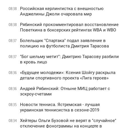
Российская керлингистка с внешностью
08:38
Анджелины Джоли очаровала мир
Рябинский прокомментировал восстановление
08:38
Поветкина в боксерских рейтингах WBA и WBO
Болельщик "Спартака" подал заявление в
08:37
полицию на футболиста Дмитрия Тарасова
"Бог шельму метит": Дмитрию Тарасову разбили
08:37
в кровь лицо
«Будущее молодежи»: Ксения Шойгу раскрыла
08:36
детали спортивного проекта «Лига героев»
Андрей Рябинский: Отныне МИЦ работает с
08:36
эскроу-счетами
Новости тенниса. Ястремская - лучшая
08:35
украинская теннисистка в сезоне-2019
Хейтеры Ольги Бузовой не верят в "случайное"
08:34
отключение фонограммы на концерте в