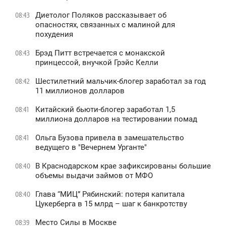
Диетолог Поляков рассказывает об
08:43
опасностях, связанных с малиной для
похудения
Брэд Питт встречается с монакской
08:43
принцессой, внучкой Грэйс Келли
Шестилетний мальчик-блогер заработал за год
08:42
11 миллионов долларов
Китайский бьюти-блогер заработал 1,5
08:41
миллиона долларов на тестировании помад
Ольга Бузова привела в замешательство
08:41
ведущего в "Вечернем Урганте"
В Краснодарском крае зафиксированы большие
08:40
объемы выдачи займов от МФО
Глава “МИЦ” Рябинский: потеря капитала
08:40
Цукерберга в 15 млрд – шаг к банкротству
Место Силы в Москве
08:39