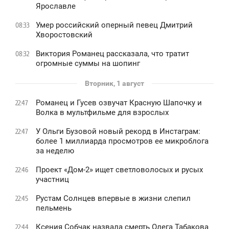
Ярославле
Умер российский оперный певец Дмитрий
08:33
Хворостовский
Виктория Романец рассказала, что тратит
08:32
огромные суммы на шопинг
Вторник, 1 август
Романец и Гусев озвучат Красную Шапочку и
22:47
Волка в мультфильме для взрослых
У Ольги Бузовой новый рекорд в Инстаграм:
22:47
более 1 миллиарда просмотров ее микроблога
за неделю
Проект «Дом-2» ищет светловолосых и русых
22:46
участниц
Рустам Солнцев впервые в жизни слепил
22:45
пельмень
Ксения Собчак назвала смерть Олега Табакова
22:44