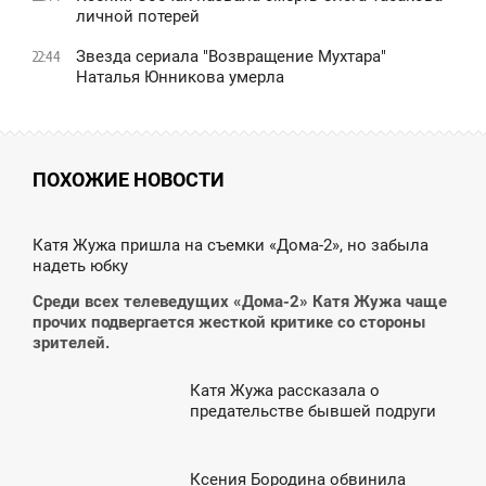
личной потерей
Звезда сериала "Возвращение Мухтара"
22:44
Наталья Юнникова умерла
ПОХОЖИЕ НОВОСТИ
8:17
Катя Жужа пришла на съемки «Дома-2», но забыла
надеть юбку
ЕТВЕРГ
Среди всех телеведущих «Дома-2» Катя Жужа чаще
прочих подвергается жесткой критике со стороны
зрителей.
Катя Жужа рассказала о
7:28
предательстве бывшей подруги
ВОСКРЕСЕНЬЕ
Ксения Бородина обвинила