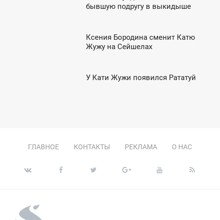
6:58
бывшую подругу в выкидыше
ЕТВЕРГ
Ксения Бородина сменит Катю
6:52
Жужу на Сейшелах
УББОТА
У Кати Жужи появился Рататуй
8:54
ТОРНИК
ГЛАВНОЕ
КОНТАКТЫ
РЕКЛАМА
О НАС