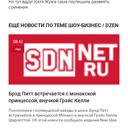
Но тут вдруг Катя Жужа сама поспешила развеять
сомнения.
ЕЩЕ НОВОСТИ ПО ТЕМЕ ШОУ-БИЗНЕС / DZEN
08:43
СРЕДА
0
8 858
Брэд Питт встречается с монакской
принцессой, внучкой Грэйс Келли
Поклонники голливудской звезды в шоке: Брэд Питт
встречается в принцессой Монако и внучкой Грэйс Келли
Шарлоттой. Об этой новости сообщило издание New Ideа.