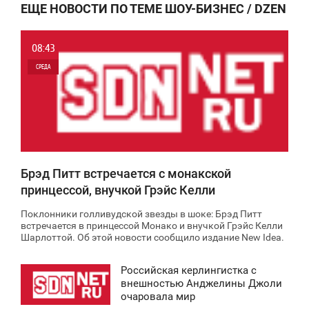
ЕЩЕ НОВОСТИ ПО ТЕМЕ ШОУ-БИЗНЕС / DZEN
08:43
СРЕДА
0
8 856
Брэд Питт встречается с монакской
принцессой, внучкой Грэйс Келли
Поклонники голливудской звезды в шоке: Брэд Питт
встречается в принцессой Монако и внучкой Грэйс Келли
Шарлоттой. Об этой новости сообщило издание New Ideа.
Российская керлингистка с
8:38
внешностью Анджелины Джоли
очаровала мир
СРЕДА