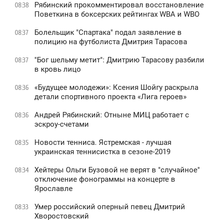
Рябинский прокомментировал восстановление
08:38
Поветкина в боксерских рейтингах WBA и WBO
Болельщик "Спартака" подал заявление в
08:37
полицию на футболиста Дмитрия Тарасова
"Бог шельму метит": Дмитрию Тарасову разбили
08:37
в кровь лицо
«Будущее молодежи»: Ксения Шойгу раскрыла
08:36
детали спортивного проекта «Лига героев»
Андрей Рябинский: Отныне МИЦ работает с
08:36
эскроу-счетами
Новости тенниса. Ястремская - лучшая
08:35
украинская теннисистка в сезоне-2019
Хейтеры Ольги Бузовой не верят в "случайное"
08:34
отключение фонограммы на концерте в
Ярославле
Умер российский оперный певец Дмитрий
08:33
Хворостовский