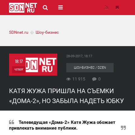
SDNnet.ru
Шоу-бизнес
28-09-2017, 18:17
18:17
ШОУ-БИЗНЕС / DZEN
ЧЕТВЕРГ
11 915
0
0
КАТЯ ЖУЖА ПРИШЛА НА СЪЕМКИ
11 915
«ДОМА-2», НО ЗАБЫЛА НАДЕТЬ ЮБКУ
Телеведущая «Дома-2» Катя Жужа обожает
привлекать внимание публики.