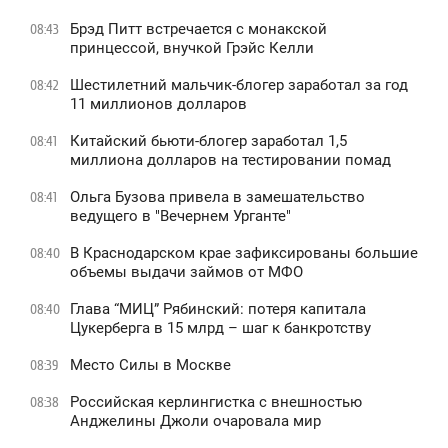
Брэд Питт встречается с монакской
08:43
принцессой, внучкой Грэйс Келли
Шестилетний мальчик-блогер заработал за год
08:42
11 миллионов долларов
Китайский бьюти-блогер заработал 1,5
08:41
миллиона долларов на тестировании помад
Ольга Бузова привела в замешательство
08:41
ведущего в "Вечернем Урганте"
В Краснодарском крае зафиксированы большие
08:40
объемы выдачи займов от МФО
Глава “МИЦ” Рябинский: потеря капитала
08:40
Цукерберга в 15 млрд – шаг к банкротству
Место Силы в Москве
08:39
Российская керлингистка с внешностью
08:38
Анджелины Джоли очаровала мир