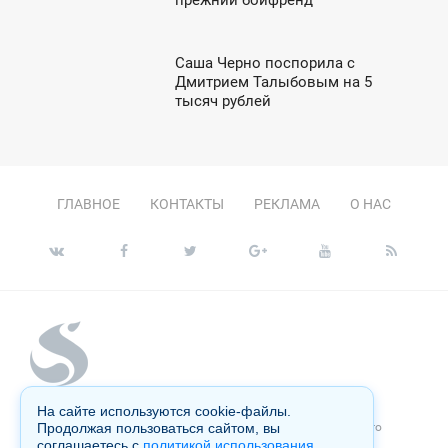
ЯТНИЦА
Саша Черно поспорила с
8:53
Дмитрием Талыбовым на 5
тысяч рублей
СРЕДА
ГЛАВНОЕ
КОНТАКТЫ
РЕКЛАМА
О НАС
На сайте используются cookie-файлы.
Копирование материалов сайта запрещено без письменного
Продолжая пользоваться сайтом, вы
согласия администрации и преследуется по закону.
соглашаетесь с
политикой использования