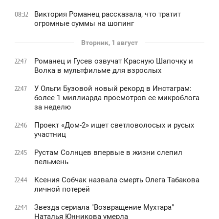
Виктория Романец рассказала, что тратит
08:32
огромные суммы на шопинг
Вторник, 1 август
Романец и Гусев озвучат Красную Шапочку и
22:47
Волка в мультфильме для взрослых
У Ольги Бузовой новый рекорд в Инстаграм:
22:47
более 1 миллиарда просмотров ее микроблога
за неделю
Проект «Дом-2» ищет светловолосых и русых
22:46
участниц
Рустам Солнцев впервые в жизни слепил
22:45
пельмень
Ксения Собчак назвала смерть Олега Табакова
22:44
личной потерей
Звезда сериала "Возвращение Мухтара"
22:44
Наталья Юнникова умерла