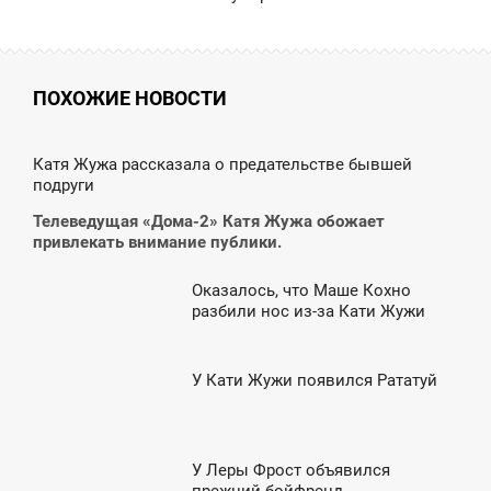
ПОХОЖИЕ НОВОСТИ
7:28
Катя Жужа рассказала о предательстве бывшей
подруги
ВОСКРЕСЕНЬЕ
Телеведущая «Дома-2» Катя Жужа обожает
привлекать внимание публики.
Оказалось, что Маше Кохно
7:21
разбили нос из-за Кати Жужи
ЯТНИЦА
У Кати Жужи появился Рататуй
8:54
ТОРНИК
У Леры Фрост объявился
8:13
прежний бойфренд