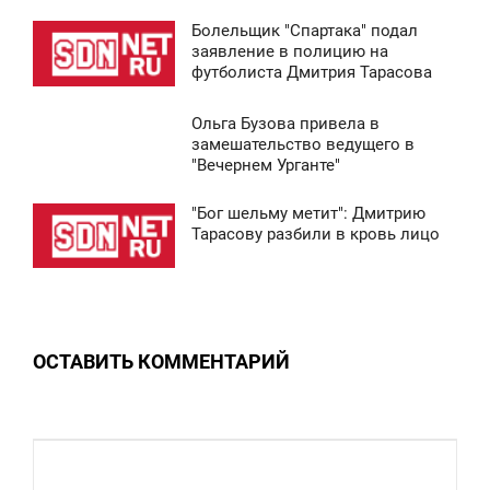
Болельщик "Спартака" подал
5 453
8:37
заявление в полицию на
футболиста Дмитрия Тарасова
СРЕДА
Ольга Бузова привела в
5 158
8:41
замешательство ведущего в
"Вечернем Урганте"
СРЕДА
"Бог шельму метит": Дмитрию
9 646
8:37
Тарасову разбили в кровь лицо
СРЕДА
0
ОСТАВИТЬ КОММЕНТАРИЙ
5 316