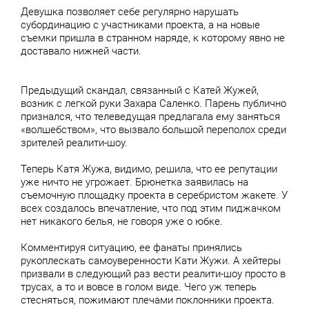
Девушка позволяет себе регулярно нарушать
субординацию с участниками проекта, а на новые
съемки пришла в странном наряде, к которому явно не
доставало нижней части.
Предыдущий скандал, связанный с Катей Жужей,
возник с легкой руки Захара Саленко. Парень публично
признался, что телеведущая предлагала ему заняться
«волшебством», что вызвало большой переполох среди
зрителей реалити-шоу.
Теперь Катя Жужа, видимо, решила, что ее репутации
уже ничто не угрожает. Брюнетка заявилась на
съемочную площадку проекта в серебристом жакете. У
всех создалось впечатление, что под этим пиджачком
нет никакого белья, не говоря уже о юбке.
Комментируя ситуацию, ее фанаты принялись
рукоплескать самоуверенности Кати Жужи. А хейтеры
призвали в следующий раз вести реалити-шоу просто в
трусах, а то и вовсе в голом виде. Чего уж теперь
стесняться, пожимают плечами поклонники проекта.