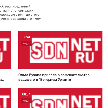
объект, созданный
тная (а теперь уже и
свои двигатели, до этого
ученые сделали это и чем
08:41
СРЕДА
0
9 650
Ольга Бузова привела в замешательство
мад
ведущего в "Вечернем Урганте"
08:37
СРЕДА