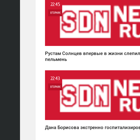
22:45
ВТОРНИК
0
6 220
Рустам Солнцев впервые в жизни слепи
пельмень
22:43
ВТОРНИК
0
7 052
Дана Борисова экстренно госпитализиро