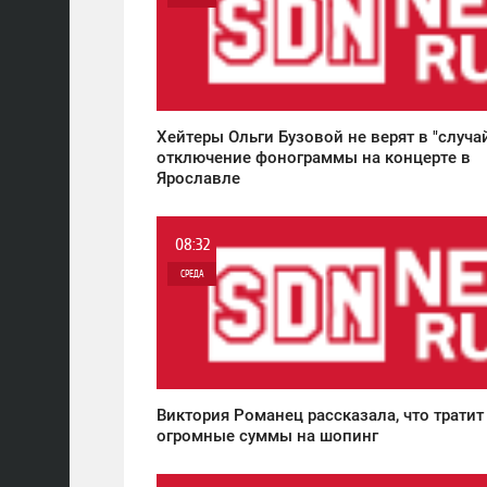
0
8 448
Хейтеры Ольги Бузовой не верят в "случа
отключение фонограммы на концерте в
Ярославле
08:32
СРЕДА
0
8 848
Виктория Романец рассказала, что тратит
огромные суммы на шопинг