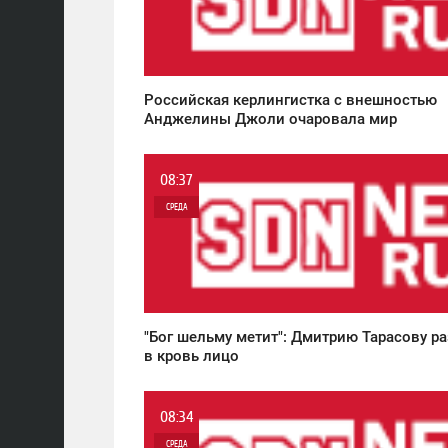
0
5 453
Российская керлингистка с внешностью
Анджелины Джоли очаровала мир
08:37
СРЕДА
0
5 316
"Бог шельму метит": Дмитрию Тарасову р
в кровь лицо
08:34
СРЕДА