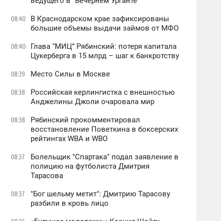
ведущего в "Вечернем Урганте"
В Краснодарском крае зафиксированы
08:40
большие объемы выдачи займов от МФО
Глава “МИЦ” Рябинский: потеря капитала
08:40
Цукерберга в 15 млрд – шаг к банкротству
Место Силы в Москве
08:39
Российская керлингистка с внешностью
08:38
Анджелины Джоли очаровала мир
Рябинский прокомментировал
08:38
восстановление Поветкина в боксерских
рейтингах WBA и WBO
Болельщик "Спартака" подал заявление в
08:37
полицию на футболиста Дмитрия
Тарасова
"Бог шельму метит": Дмитрию Тарасову
08:37
разбили в кровь лицо