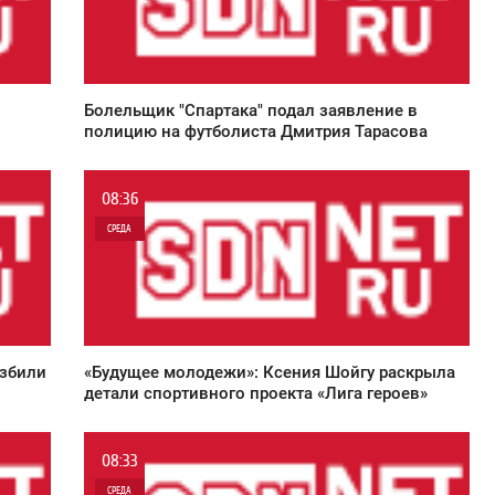
0
5 162
Болельщик "Спартака" подал заявление в
полицию на футболиста Дмитрия Тарасова
08:36
СРЕДА
0
10 408
азбили
«Будущее молодежи»: Ксения Шойгу раскрыла
детали спортивного проекта «Лига героев»
08:33
СРЕДА