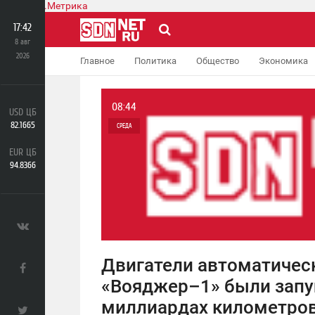
17:42
8 авг
2026
Главное
Политика
Общество
Экономика
SDNnet.ru
»
exclusive
08:44
USD ЦБ
82.1665
СРЕДА
EUR ЦБ
0
94.8366
7 131
Двигатели автоматичес
«Вояджер–1» были запу
миллиардах километров