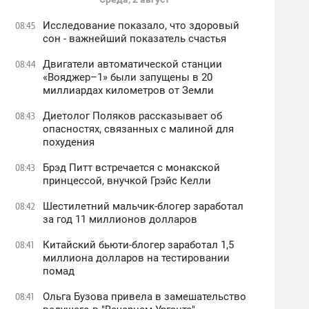
Исследование показало, что здоровый
08:45
сон - важнейший показатель счастья
Двигатели автоматической станции
08:44
«Вояджер–1» были запущены в 20
миллиардах километров от Земли
Диетолог Поляков рассказывает об
08:43
опасностях, связанных с малиной для
похудения
Брэд Питт встречается с монакской
08:43
принцессой, внучкой Грэйс Келли
Шестилетний мальчик-блогер заработал
08:42
за год 11 миллионов долларов
Китайский бьюти-блогер заработал 1,5
08:41
миллиона долларов на тестировании
помад
Ольга Бузова привела в замешательство
08:41