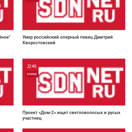
0
8 190
йное"
Умер российский оперный певец Дмитрий
Хворостовский
22:46
ВТОРНИК
0
7 791
Проект «Дом-2» ищет светловолосых и русых
участниц