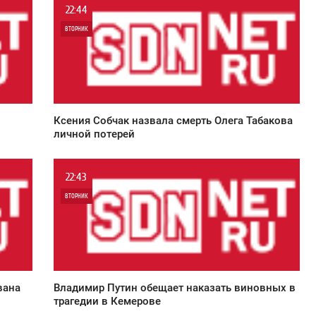
22:44
ВТОРНИК
0
4 965
л
Ксения Собчак назвала смерть Олега Табакова
личной потерей
22:43
ВТОРНИК
0
5 754
вана
Владимир Путин обещает наказать виновных в
трагедии в Кемерове