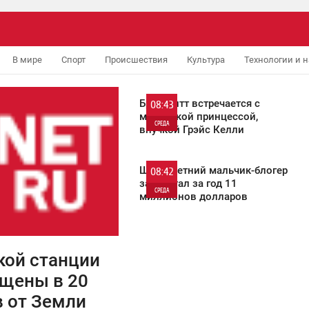
В мире
Спорт
Происшествия
Культура
Технологии и н
Брэд Питт встречается с
08:43
монакской принцессой,
СРЕДА
внучкой Грэйс Келли
8 859
Шестилетний мальчик-блогер
08:42
заработал за год 11
СРЕДА
миллионов долларов
6 917
кой станции
щены в 20
 от Земли