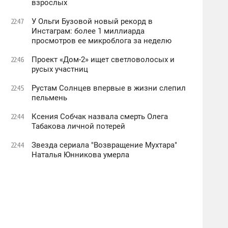
взрослых
У Ольги Бузовой новый рекорд в
22:47
Инстаграм: более 1 миллиарда
просмотров ее микроблога за неделю
Проект «Дом-2» ищет светловолосых и
22:46
русых участниц
Рустам Солнцев впервые в жизни слепил
22:45
пельмень
Ксения Собчак назвала смерть Олега
22:44
Табакова личной потерей
Звезда сериала "Возвращение Мухтара"
22:44
Наталья Юнникова умерла