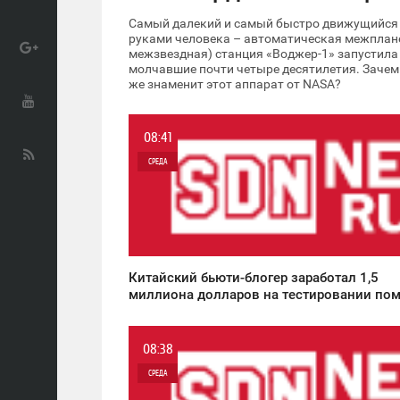
Самый далекий и самый быстро движущийся 
руками человека – автоматическая межплане
межзвездная) станция «Воджер-1» запустила 
молчавшие почти четыре десятилетия. Зачем 
же знаменит этот аппарат от NASA?
08:41
СРЕДА
0
7 631
Китайский бьюти-блогер заработал 1,5
миллиона долларов на тестировании по
08:38
СРЕДА