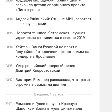
«Будущее молодежи»: Ксения Шойгу
08:36
раскрыла детали спортивного проекта
«Лига героев»
Андрей Рябинский: Отныне МИЦ работает
08:36
с эскроу-счетами
Новости тенниса. Ястремская - лучшая
08:35
украинская теннисистка в сезоне-2019
Хейтеры Ольги Бузовой не верят в
08:34
"случайное" отключение фонограммы на
концерте в Ярославле
Умер российский оперный певец
08:33
Дмитрий Хворостовский
Виктория Романец рассказала, что тратит
08:32
огромные суммы на шопинг
Вторник, 1 август
Романец и Гусев озвучат Красную
22:47
Шапочку и Волка в мультфильме для