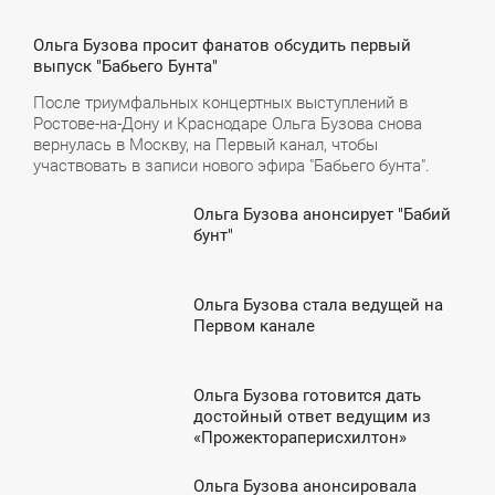
5:38
Ольга Бузова просит фанатов обсудить первый
выпуск "Бабьего Бунта"
ПОНЕДЕЛЬНИК
После триумфальных концертных выступлений в
Ростове-на-Дону и Краснодаре Ольга Бузова снова
вернулась в Москву, на Первый канал, чтобы
участвовать в записи нового эфира "Бабьего бунта".
Ольга Бузова анонсирует "Бабий
2:27
бунт"
УББОТА
Ольга Бузова стала ведущей на
3:44
Первом канале
ПОНЕДЕЛЬНИК
Ольга Бузова готовится дать
0:53
достойный ответ ведущим из
«Прожектораперисхилтон»
ЕТВЕРГ
Ольга Бузова анонсировала