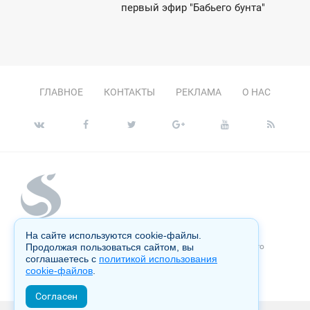
9:15
первый эфир "Бабьего бунта"
ВОСКРЕСЕНЬЕ
ГЛАВНОЕ
КОНТАКТЫ
РЕКЛАМА
О НАС
На сайте используются cookie-файлы.
Копирование материалов сайта запрещено без письменного
Продолжая пользоваться сайтом, вы
согласия администрации и преследуется по закону.
соглашаетесь с
политикой использования
cookie-файлов
.
Настоящий ресурс может содержать материалы 18+
Согласен