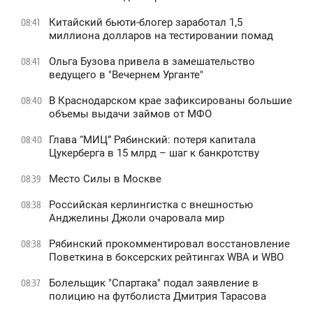
Китайский бьюти-блогер заработал 1,5
08:41
миллиона долларов на тестировании помад
Ольга Бузова привела в замешательство
08:41
ведущего в "Вечернем Урганте"
В Краснодарском крае зафиксированы большие
08:40
объемы выдачи займов от МФО
Глава “МИЦ” Рябинский: потеря капитала
08:40
Цукерберга в 15 млрд – шаг к банкротству
Место Силы в Москве
08:39
Российская керлингистка с внешностью
08:38
Анджелины Джоли очаровала мир
Рябинский прокомментировал восстановление
08:38
Поветкина в боксерских рейтингах WBA и WBO
Болельщик "Спартака" подал заявление в
08:37
полицию на футболиста Дмитрия Тарасова