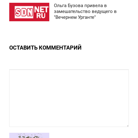
Ольга Бузова привела в
8 858
8:41
замешательство ведущего в
"Вечернем Урганте"
СРЕДА
0
ОСТАВИТЬ КОММЕНТАРИЙ
9 649