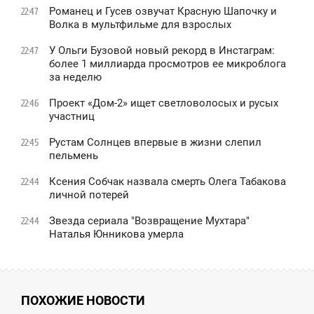
Романец и Гусев озвучат Красную Шапочку и
22:47
Волка в мультфильме для взрослых
У Ольги Бузовой новый рекорд в Инстаграм:
22:47
более 1 миллиарда просмотров ее микроблога
за неделю
Проект «Дом-2» ищет светловолосых и русых
22:46
участниц
Рустам Солнцев впервые в жизни слепил
22:45
пельмень
Ксения Собчак назвала смерть Олега Табакова
22:44
личной потерей
Звезда сериала "Возвращение Мухтара"
22:44
Наталья Юнникова умерла
ПОХОЖИЕ НОВОСТИ