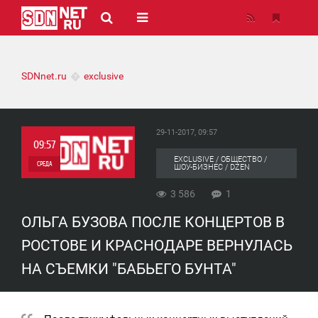
SDNnet.ru
exclusive
29-11-2017, 09:57
09:57
EXCLUSIVE / ОБЩЕСТВО /
СРЕДА
ШОУ-БИЗНЕС / DZEN
1
3 586
1
ОЛЬГА БУЗОВА ПОСЛЕ КОНЦЕРТОВ В
3 586
РОСТОВЕ И КРАСНОДАРЕ ВЕРНУЛАСЬ
НА СЪЕМКИ "БАБЬЕГО БУНТА"