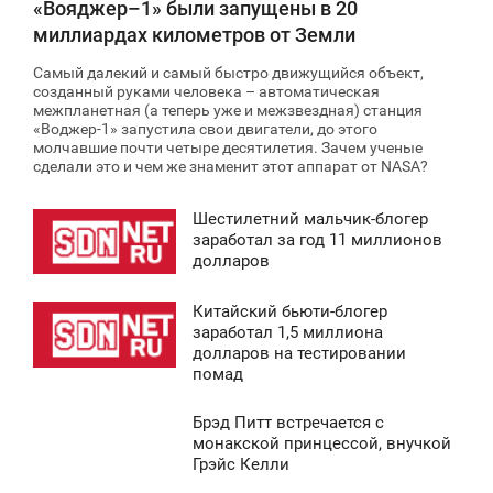
«Вояджер–1» были запущены в 20
миллиардах километров от Земли
Самый далекий и самый быстро движущийся объект,
созданный руками человека – автоматическая
межпланетная (а теперь уже и межзвездная) станция
«Воджер-1» запустила свои двигатели, до этого
молчавшие почти четыре десятилетия. Зачем ученые
сделали это и чем же знаменит этот аппарат от NASA?
Шестилетний мальчик-блогер
8:42
заработал за год 11 миллионов
долларов
СРЕДА
Китайский бьюти-блогер
6 916
8:41
заработал 1,5 миллиона
долларов на тестировании
СРЕДА
помад
7 630
Брэд Питт встречается с
8:43
монакской принцессой, внучкой
Грэйс Келли
СРЕДА