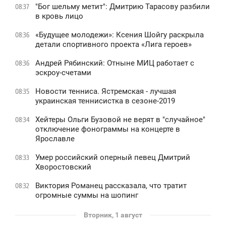
"Бог шельму метит": Дмитрию Тарасову разбили
08:37
в кровь лицо
«Будущее молодежи»: Ксения Шойгу раскрыла
08:36
детали спортивного проекта «Лига героев»
Андрей Рябинский: Отныне МИЦ работает с
08:36
эскроу-счетами
Новости тенниса. Ястремская - лучшая
08:35
украинская теннисистка в сезоне-2019
Хейтеры Ольги Бузовой не верят в "случайное"
08:34
отключение фонограммы на концерте в
Ярославле
Умер российский оперный певец Дмитрий
08:33
Хворостовский
Виктория Романец рассказала, что тратит
08:32
огромные суммы на шопинг
Вторник, 1 август