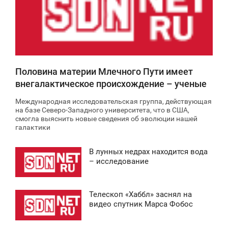
0
0
Половина материи Млечного Пути имеет
внегалактическое происхождение – ученые
Международная исследовательская группа, действующая
на базе Северо-Западного университета, что в США,
смогла выяснить новые сведения об эволюции нашей
галактики
В лунных недрах находится вода
9:44
– исследование
ТОРНИК
Телескоп «Хаббл» заснял на
0
4:22
видео спутник Марса Фобос
ЯТНИЦА