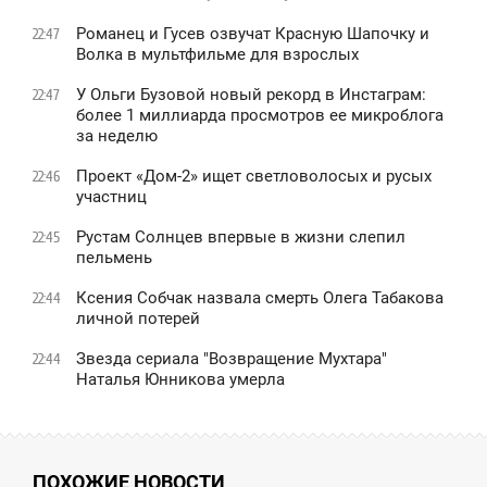
Романец и Гусев озвучат Красную Шапочку и
22:47
Волка в мультфильме для взрослых
У Ольги Бузовой новый рекорд в Инстаграм:
22:47
более 1 миллиарда просмотров ее микроблога
за неделю
Проект «Дом-2» ищет светловолосых и русых
22:46
участниц
Рустам Солнцев впервые в жизни слепил
22:45
пельмень
Ксения Собчак назвала смерть Олега Табакова
22:44
личной потерей
Звезда сериала "Возвращение Мухтара"
22:44
Наталья Юнникова умерла
ПОХОЖИЕ НОВОСТИ