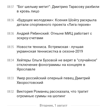
"Бог шельму метит": Дмитрию Тарасову разбили
08:37
в кровь лицо
«Будущее молодежи»: Ксения Шойгу раскрыла
08:36
детали спортивного проекта «Лига героев»
Андрей Рябинский: Отныне МИЦ работает с
08:36
эскроу-счетами
Новости тенниса. Ястремская - лучшая
08:35
украинская теннисистка в сезоне-2019
Хейтеры Ольги Бузовой не верят в "случайное"
08:34
отключение фонограммы на концерте в
Ярославле
Умер российский оперный певец Дмитрий
08:33
Хворостовский
Виктория Романец рассказала, что тратит
08:32
огромные суммы на шопинг
Вторник, 1 август