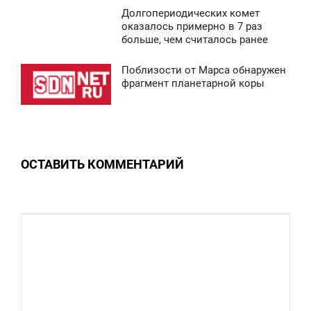
Долгопериодических комет
0
5:13
оказалось примерно в 7 раз
больше, чем считалось ранее
СРЕДА
Поблизости от Марса обнаружен
0
4:49
фрагмент планетарной коры
ТОРНИК
0
ОСТАВИТЬ КОММЕНТАРИЙ
0