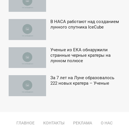
ТОРНИК
В НАСА работают над созданием
8:26
лунного спутника IceCube
ВОСКРЕСЕНЬЕ
Ученые из ЕКА обнаружили
1:59
странные черные кратеры на
лунном полюсе
СРЕДА
За 7 лет на Луне образовалось
11:21
222 новых кратера – Ученые
ЕТВЕРГ
ГЛАВНОЕ
КОНТАКТЫ
РЕКЛАМА
О НАС