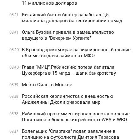
11 миллионов долларов
Китайский бьюти-блогер заработал 1,5
08:41
миллиона долларов на тестировании помад
Ольга Бузова привела в замешательство
08:41
ведущего в "Вечернем Урганте"
В Краснодарском крае зафиксированы большие
08:40
объемы выдачи займов от МФО
Глава “МИЦ” Рябинский: потеря капитала
08:40
Цукерберга в 15 млрд – шаг к банкротству
Место Силы в Москве
08:39
Российская керлингистка с внешностью
08:38
Анджелины Джоли очаровала мир
Рябинский прокомментировал восстановление
08:38
Поветкина в боксерских рейтингах WBA и WBO
Болельщик "Спартака" подал заявление в
08:37
полицию на футболиста Дмитрия Тарасова