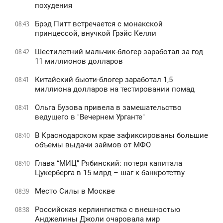
похудения
Брэд Питт встречается с монакской
08:43
принцессой, внучкой Грэйс Келли
Шестилетний мальчик-блогер заработал за год
08:42
11 миллионов долларов
Китайский бьюти-блогер заработал 1,5
08:41
миллиона долларов на тестировании помад
Ольга Бузова привела в замешательство
08:41
ведущего в "Вечернем Урганте"
В Краснодарском крае зафиксированы большие
08:40
объемы выдачи займов от МФО
Глава “МИЦ” Рябинский: потеря капитала
08:40
Цукерберга в 15 млрд – шаг к банкротству
Место Силы в Москве
08:39
Российская керлингистка с внешностью
08:38
Анджелины Джоли очаровала мир