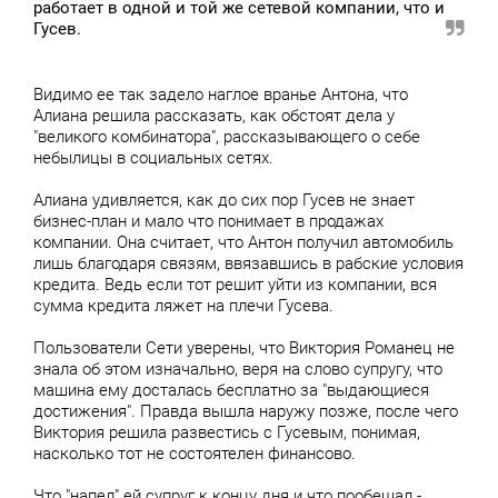
работает в одной и той же сетевой компании, что и
Гусев.
Видимо ее так задело наглое вранье Антона, что
Алиана решила рассказать, как обстоят дела у
"великого комбинатора", рассказывающего о себе
небылицы в социальных сетях.
Алиана удивляется, как до сих пор Гусев не знает
бизнес-план и мало что понимает в продажах
компании. Она считает, что Антон получил автомобиль
лишь благодаря связям, ввязавшись в рабские условия
кредита. Ведь если тот решит уйти из компании, вся
сумма кредита ляжет на плечи Гусева.
Пользователи Сети уверены, что Виктория Романец не
знала об этом изначально, веря на слово супругу, что
машина ему досталась бесплатно за "выдающиеся
достижения". Правда вышла наружу позже, после чего
Виктория решила развестись с Гусевым, понимая,
насколько тот не состоятелен финансово.
Что "напел" ей супруг к концу дня и что пообещал -