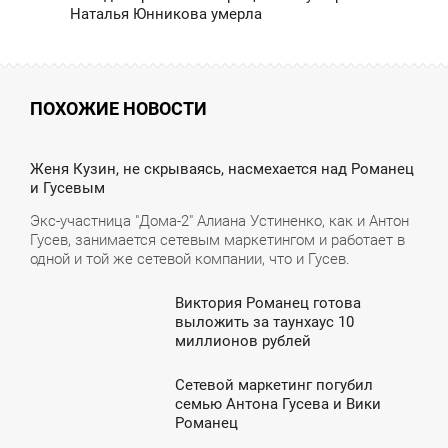
Наталья Юнникова умерла
ПОХОЖИЕ НОВОСТИ
2:13
Женя Кузин, не скрываясь, насмехается над Романец
и Гусевым
УББОТА
Экс-участница "Дома-2" Алиана Устиненко, как и Антон
Гусев, занимается сетевым маркетингом и работает в
одной и той же сетевой компании, что и Гусев.
Виктория Романец готова
8:34
выложить за таунхаус 10
миллионов рублей
ВОСКРЕСЕНЬЕ
Сетевой маркетинг погубил
2:00
семью Антона Гусева и Вики
Романец
ПОНЕДЕЛЬНИК