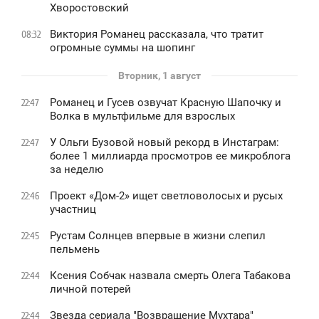
Хворостовский
Виктория Романец рассказала, что тратит
08:32
огромные суммы на шопинг
Вторник, 1 август
Романец и Гусев озвучат Красную Шапочку и
22:47
Волка в мультфильме для взрослых
У Ольги Бузовой новый рекорд в Инстаграм:
22:47
более 1 миллиарда просмотров ее микроблога
за неделю
Проект «Дом-2» ищет светловолосых и русых
22:46
участниц
Рустам Солнцев впервые в жизни слепил
22:45
пельмень
Ксения Собчак назвала смерть Олега Табакова
22:44
личной потерей
Звезда сериала "Возвращение Мухтара"
22:44