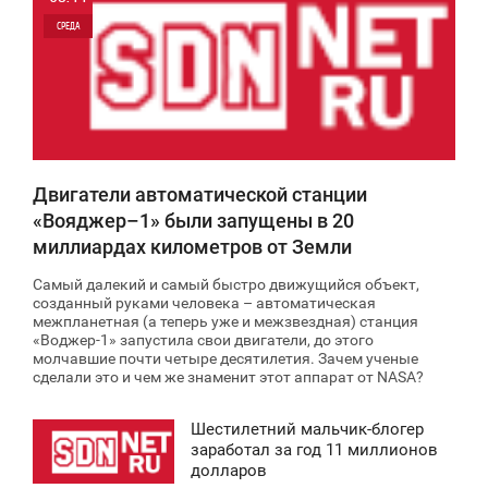
СРЕДА
0
7 132
Двигатели автоматической станции
«Вояджер–1» были запущены в 20
миллиардах километров от Земли
Самый далекий и самый быстро движущийся объект,
созданный руками человека – автоматическая
межпланетная (а теперь уже и межзвездная) станция
«Воджер-1» запустила свои двигатели, до этого
молчавшие почти четыре десятилетия. Зачем ученые
сделали это и чем же знаменит этот аппарат от NASA?
Шестилетний мальчик-блогер
8:42
заработал за год 11 миллионов
долларов
СРЕДА