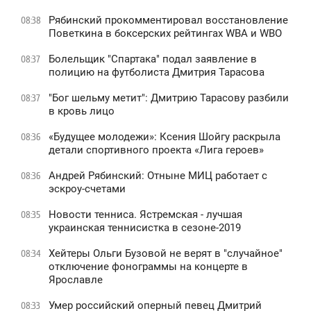
Рябинский прокомментировал восстановление
08:38
Поветкина в боксерских рейтингах WBA и WBO
Болельщик "Спартака" подал заявление в
08:37
полицию на футболиста Дмитрия Тарасова
"Бог шельму метит": Дмитрию Тарасову разбили
08:37
в кровь лицо
«Будущее молодежи»: Ксения Шойгу раскрыла
08:36
детали спортивного проекта «Лига героев»
Андрей Рябинский: Отныне МИЦ работает с
08:36
эскроу-счетами
Новости тенниса. Ястремская - лучшая
08:35
украинская теннисистка в сезоне-2019
Хейтеры Ольги Бузовой не верят в "случайное"
08:34
отключение фонограммы на концерте в
Ярославле
Умер российский оперный певец Дмитрий
08:33