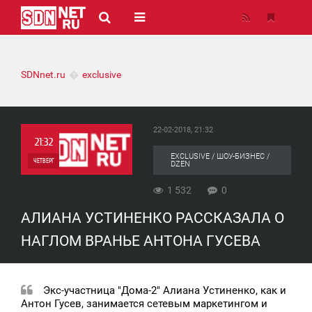
SDNnet.ru
exclusive
22-02-2018, 21:32
21:32
EXCLUSIVE / ШОУ-БИЗНЕС /
ЧЕТВЕРГ
DZEN
0
1 532
0
АЛИАНА УСТИНЕНКО РАССКАЗАЛА О
1 532
НАГЛОМ ВРАНЬЕ АНТОНА ГУСЕВА
Экс-участница "Дома-2" Алиана Устиненко, как и
Антон Гусев, занимается сетевым маркетингом и