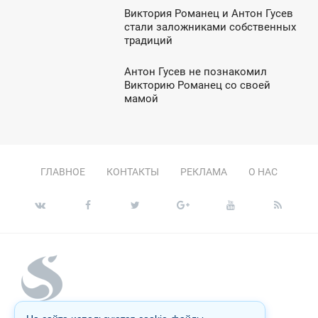
Виктория Романец и Антон Гусев
1:26
стали заложниками собственных
традиций
ЯТНИЦА
Антон Гусев не познакомил
2:09
Викторию Романец со своей
мамой
СРЕДА
ГЛАВНОЕ
КОНТАКТЫ
РЕКЛАМА
О НАС