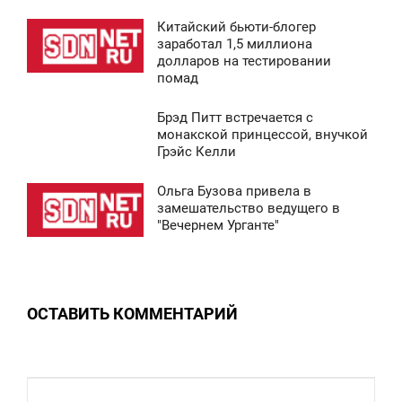
Китайский бьюти-блогер
6 918
8:41
заработал 1,5 миллиона
долларов на тестировании
СРЕДА
помад
7 634
Брэд Питт встречается с
8:43
монакской принцессой, внучкой
Грэйс Келли
СРЕДА
Ольга Бузова привела в
8 860
8:41
замешательство ведущего в
"Вечернем Урганте"
СРЕДА
0
ОСТАВИТЬ КОММЕНТАРИЙ
9 651