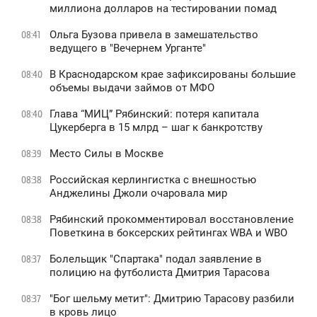
миллиона долларов на тестировании помад
Ольга Бузова привела в замешательство
08:41
ведущего в "Вечернем Урганте"
В Краснодарском крае зафиксированы большие
08:40
объемы выдачи займов от МФО
Глава “МИЦ” Рябинский: потеря капитала
08:40
Цукерберга в 15 млрд – шаг к банкротству
Место Силы в Москве
08:39
Российская керлингистка с внешностью
08:38
Анджелины Джоли очаровала мир
Рябинский прокомментировал восстановление
08:38
Поветкина в боксерских рейтингах WBA и WBO
Болельщик "Спартака" подал заявление в
08:37
полицию на футболиста Дмитрия Тарасова
"Бог шельму метит": Дмитрию Тарасову разбили
08:37
в кровь лицо