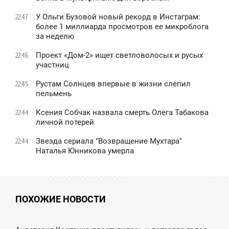
У Ольги Бузовой новый рекорд в Инстаграм:
22:47
более 1 миллиарда просмотров ее микроблога
за неделю
Проект «Дом-2» ищет светловолосых и русых
22:46
участниц
Рустам Солнцев впервые в жизни слепил
22:45
пельмень
Ксения Собчак назвала смерть Олега Табакова
22:44
личной потерей
Звезда сериала "Возвращение Мухтара"
22:44
Наталья Юнникова умерла
ПОХОЖИЕ НОВОСТИ
0:02