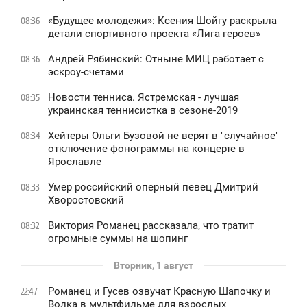
«Будущее молодежи»: Ксения Шойгу раскрыла
08:36
детали спортивного проекта «Лига героев»
Андрей Рябинский: Отныне МИЦ работает с
08:36
эскроу-счетами
Новости тенниса. Ястремская - лучшая
08:35
украинская теннисистка в сезоне-2019
Хейтеры Ольги Бузовой не верят в "случайное"
08:34
отключение фонограммы на концерте в
Ярославле
Умер российский оперный певец Дмитрий
08:33
Хворостовский
Виктория Романец рассказала, что тратит
08:32
огромные суммы на шопинг
Вторник, 1 август
Романец и Гусев озвучат Красную Шапочку и
22:47
Волка в мультфильме для взрослых