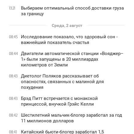
Выбираем оптимальный способ доставки груза
13:21
за границу
Среда, 2 август
Исследование показало, что здоровый сон -
08:45
важнейший показатель счастья
Двигатели автоматической станции «Вояджер–
08:44
1» были запущены в 20 миллиардах
километров от Земли
Диетолог Поляков рассказывает об
08:43
опасностях, связанных с малиной для
похудения
Брэд Питт встречается с монакской
08:43
принцессой, внучкой Грэйс Келли
Шестилетний мальчик-блогер заработал за год
08:42
11 миллионов долларов
Китайский бьюти-блогер заработал 1,5
08:41