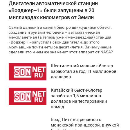
Двигатели автоматической станции
«Вояджер–1» были запущены в 20
миллиардах километров от Земли
Самый далекий и самый быстро движущийся объект,
созданный руками человека – автоматическая
межпланетная (а теперь уже и межзвездная) станция
«Воджер-1» запустила свои двигатели, до этого
молчавшие почти четыре десятилетия. Зачем ученые
сделали это и чем же знаменит этот аппарат от NASA?
Шестилетний мальчик-блогер
8:42
заработал за год 11 миллионов
долларов
СРЕДА
Китайский бьюти-блогер
6 918
8:41
заработал 1,5 миллиона
долларов на тестировании
СРЕДА
помад
7 634
Брэд Питт встречается с
8:43
монакской принцессой, внучкой