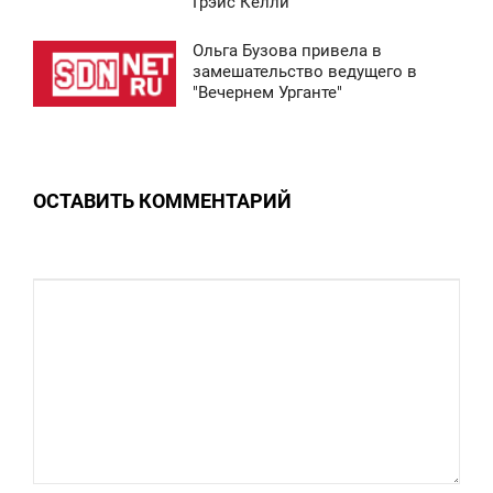
Грэйс Келли
СРЕДА
Ольга Бузова привела в
8 860
8:41
замешательство ведущего в
"Вечернем Урганте"
СРЕДА
0
ОСТАВИТЬ КОММЕНТАРИЙ
9 651