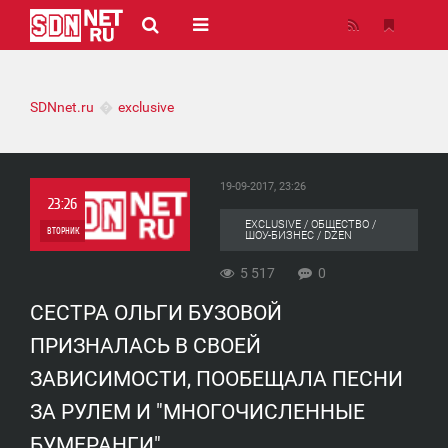
SDNnet.ru
exclusive
19-09-2017, 23:26
23:26
EXCLUSIVE / ОБЩЕСТВО /
ВТОРНИК
ШОУ-БИЗНЕС / DZEN
0
5 517
0
СЕСТРА ОЛЬГИ БУЗОВОЙ
5 517
ПРИЗНАЛАСЬ В СВОЕЙ
ЗАВИСИМОСТИ, ПООБЕЩАЛА ПЕСНИ
ЗА РУЛЕМ И "МНОГОЧИСЛЕННЫЕ
БУМЕРАНГИ"