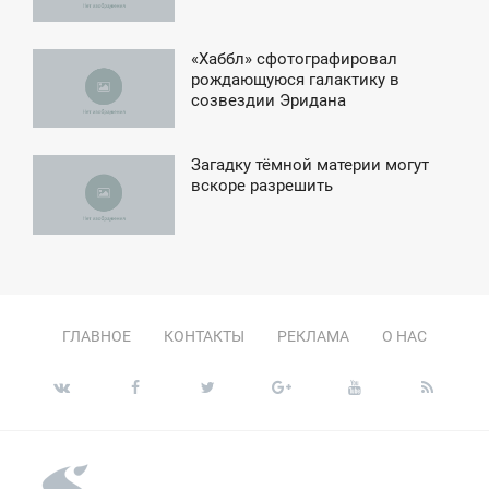
«Хаббл» сфотографировал
9:37
рождающуюся галактику в
созвездии Эридана
ПОНЕДЕЛЬНИК
Загадку тёмной материи могут
6:53
вскоре разрешить
ТОРНИК
ГЛАВНОЕ
КОНТАКТЫ
РЕКЛАМА
О НАС