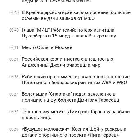
ведущего в "Вечернем Урганте"
В Краснодарском крае зафиксированы большие
08:40
объемы выдачи займов от МФО
Глава “МИЦ” Рябинский: потеря капитала
08:40
Цукерберга в 15 млрд – шаг к банкротству
Место Силы в Москве
08:39
Российская керлингистка с внешностью
08:38
Анджелины Джоли очаровала мир
Рябинский прокомментировал восстановление
08:38
Поветкина в боксерских рейтингах WBA и WBO
Болельщик "Спартака" подал заявление в
08:37
полицию на футболиста Дмитрия Тарасова
"Бог шельму метит": Дмитрию Тарасову разбили
08:37
в кровь лицо
«Будущее молодежи»: Ксения Шойгу раскрыла
08:36
детали спортивного проекта «Лига героев»