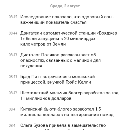
Среда, 2 август
Исследование показало, что здоровый сон -
08:45
важнейший показатель счастья
Двигатели автоматической станции «Вояджер–
08:44
1» были запущены в 20 миллиардах
километров от Земли
Диетолог Поляков рассказывает об
08:43
опасностях, связанных с малиной для
похудения
Брэд Питт встречается с монакской
08:43
принцессой, внучкой Грэйс Келли
Шестилетний мальчик-блогер заработал за год
08:42
11 миллионов долларов
Китайский бьюти-блогер заработал 1,5
08:41
миллиона долларов на тестировании помад
Ольга Бузова привела в замешательство
08:41