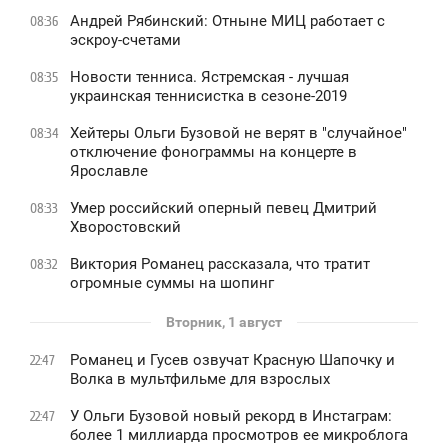
Андрей Рябинский: Отныне МИЦ работает с
08:36
эскроу-счетами
Новости тенниса. Ястремская - лучшая
08:35
украинская теннисистка в сезоне-2019
Хейтеры Ольги Бузовой не верят в "случайное"
08:34
отключение фонограммы на концерте в
Ярославле
Умер российский оперный певец Дмитрий
08:33
Хворостовский
Виктория Романец рассказала, что тратит
08:32
огромные суммы на шопинг
Вторник, 1 август
Романец и Гусев озвучат Красную Шапочку и
22:47
Волка в мультфильме для взрослых
У Ольги Бузовой новый рекорд в Инстаграм:
22:47
более 1 миллиарда просмотров ее микроблога