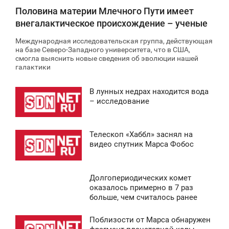
Половина материи Млечного Пути имеет
внегалактическое происхождение – ученые
Международная исследовательская группа, действующая
на базе Северо-Западного университета, что в США,
смогла выяснить новые сведения об эволюции нашей
галактики
В лунных недрах находится вода
9:44
– исследование
ТОРНИК
Телескоп «Хаббл» заснял на
0
4:22
видео спутник Марса Фобос
ЯТНИЦА
Долгопериодических комет
0
5:13
оказалось примерно в 7 раз
больше, чем считалось ранее
СРЕДА
Поблизости от Марса обнаружен
0
4:49