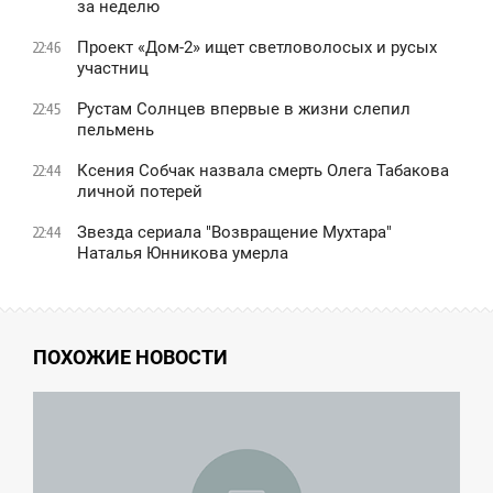
за неделю
Проект «Дом-2» ищет светловолосых и русых
22:46
участниц
Рустам Солнцев впервые в жизни слепил
22:45
пельмень
Ксения Собчак назвала смерть Олега Табакова
22:44
личной потерей
Звезда сериала "Возвращение Мухтара"
22:44
Наталья Юнникова умерла
ПОХОЖИЕ НОВОСТИ
5:03
ПОНЕДЕЛЬНИК