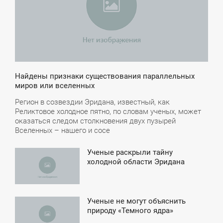
Найдены признаки существования параллельных
миров или вселенных
Регион в созвездии Эридана, известный, как
Реликтовое холодное пятно, по словам ученых, может
оказаться следом столкновения двух пузырей
Вселенных – нашего и сосе
Ученые раскрыли тайну
3:51
холодной области Эридана
ТОРНИК
Ученые не могут объяснить
2:04
природу «Темного ядра»
ПОНЕДЕЛЬНИК