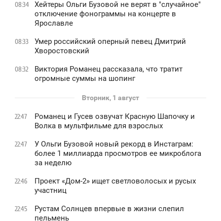
Хейтеры Ольги Бузовой не верят в "случайное"
08:34
отключение фонограммы на концерте в
Ярославле
Умер российский оперный певец Дмитрий
08:33
Хворостовский
Виктория Романец рассказала, что тратит
08:32
огромные суммы на шопинг
Вторник, 1 август
Романец и Гусев озвучат Красную Шапочку и
22:47
Волка в мультфильме для взрослых
У Ольги Бузовой новый рекорд в Инстаграм:
22:47
более 1 миллиарда просмотров ее микроблога
за неделю
Проект «Дом-2» ищет светловолосых и русых
22:46
участниц
Рустам Солнцев впервые в жизни слепил
22:45
пельмень