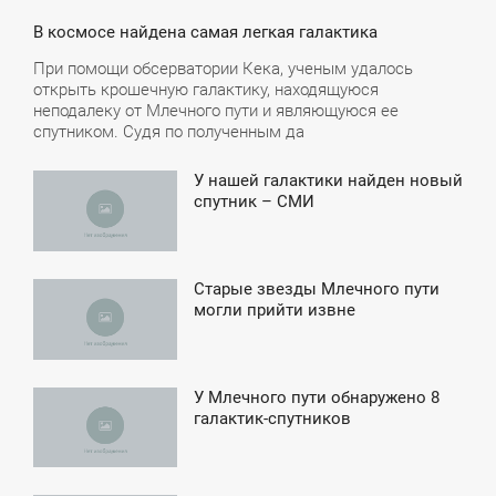
В космосе найдена самая легкая галактика
При помощи обсерватории Кека, ученым удалось
открыть крошечную галактику, находящуюся
неподалеку от Млечного пути и являющуюся ее
спутником. Судя по полученным да
У нашей галактики найден новый
8:48
спутник – СМИ
УББОТА
Старые звезды Млечного пути
4:05
могли прийти извне
ПОНЕДЕЛЬНИК
У Млечного пути обнаружено 8
5:44
галактик-спутников
ТОРНИК