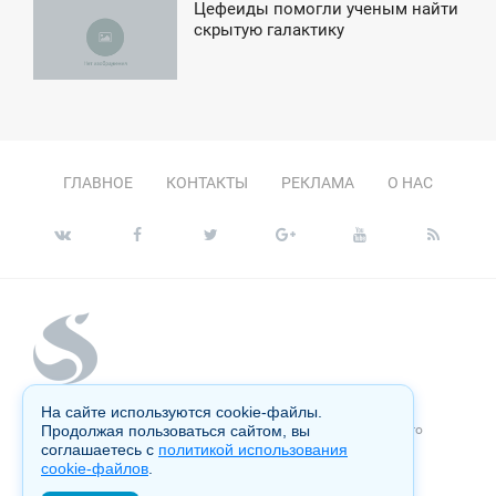
Цефеиды помогли ученым найти
5:42
скрытую галактику
ТОРНИК
ГЛАВНОЕ
КОНТАКТЫ
РЕКЛАМА
О НАС
На сайте используются cookie-файлы.
Копирование материалов сайта запрещено без письменного
Продолжая пользоваться сайтом, вы
согласия администрации и преследуется по закону.
соглашаетесь с
политикой использования
cookie-файлов
.
Настоящий ресурс может содержать материалы 18+