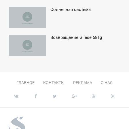
Солнечная система
8:05
ПОНЕДЕЛЬНИК
Возвращение Gliese 581g
7:19
ЕТВЕРГ
ГЛАВНОЕ
КОНТАКТЫ
РЕКЛАМА
О НАС