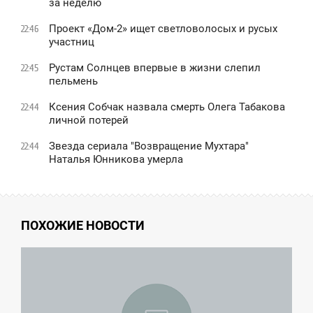
за неделю
Проект «Дом-2» ищет светловолосых и русых
22:46
участниц
Рустам Солнцев впервые в жизни слепил
22:45
пельмень
Ксения Собчак назвала смерть Олега Табакова
22:44
личной потерей
Звезда сериала "Возвращение Мухтара"
22:44
Наталья Юнникова умерла
ПОХОЖИЕ НОВОСТИ
0:51
СРЕДА