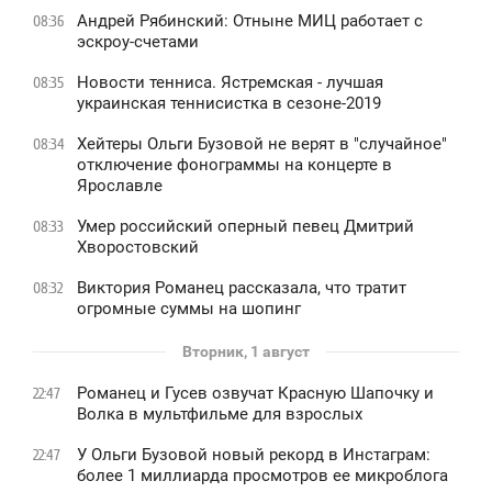
Андрей Рябинский: Отныне МИЦ работает с
08:36
эскроу-счетами
Новости тенниса. Ястремская - лучшая
08:35
украинская теннисистка в сезоне-2019
Хейтеры Ольги Бузовой не верят в "случайное"
08:34
отключение фонограммы на концерте в
Ярославле
Умер российский оперный певец Дмитрий
08:33
Хворостовский
Виктория Романец рассказала, что тратит
08:32
огромные суммы на шопинг
Вторник, 1 август
Романец и Гусев озвучат Красную Шапочку и
22:47
Волка в мультфильме для взрослых
У Ольги Бузовой новый рекорд в Инстаграм:
22:47
более 1 миллиарда просмотров ее микроблога