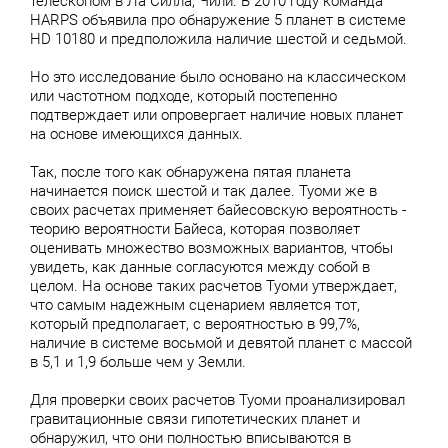
телескопом в Ла Силла, Чили. В 2010 году команда
HARPS объявила про обнаружение 5 планет в системе
HD 10180 и предположила наличие шестой и седьмой.
Но это исследование было основано на классическом
или частотном подходе, который постепенно
подтверждает или опровергает наличие новых планет
на основе имеющихся данных.
Так, после того как обнаружена пятая планета
начинается поиск шестой и так далее. Туоми же в
своих расчетах применяет байесовскую вероятность -
теорию вероятности Байеса, которая позволяет
оценивать множество возможных вариантов, чтобы
увидеть, как данные согласуются между собой в
целом. На основе таких расчетов Туоми утверждает,
что самым надежным сценарием является тот,
который предполагает, с вероятностью в 99,7%,
наличие в системе восьмой и девятой планет с массой
в 5,1 и 1,9 больше чем у Земли.
Для проверки своих расчетов Туоми проанализировал
гравитационные связи гипотетических планет и
обнаружил, что они полностью вписываются в