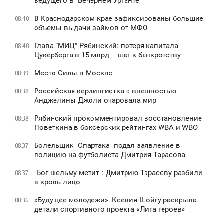
ведущего в "Вечернем Урганте"
В Краснодарском крае зафиксированы большие
08:40
объемы выдачи займов от МФО
Глава “МИЦ” Рябинский: потеря капитала
08:40
Цукерберга в 15 млрд – шаг к банкротству
Место Силы в Москве
08:39
Российская керлингистка с внешностью
08:38
Анджелины Джоли очаровала мир
Рябинский прокомментировал восстановление
08:38
Поветкина в боксерских рейтингах WBA и WBO
Болельщик "Спартака" подал заявление в
08:37
полицию на футболиста Дмитрия Тарасова
"Бог шельму метит": Дмитрию Тарасову разбили
08:37
в кровь лицо
«Будущее молодежи»: Ксения Шойгу раскрыла
08:36
детали спортивного проекта «Лига героев»