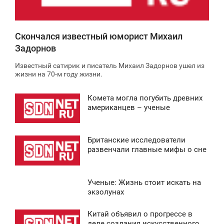
4 652
Скончался известный юморист Михаил
Задорнов
Известный сатирик и писатель Михаил Задорнов ушел из
жизни на 70-м году жизни.
Комета могла погубить древних
2:30
американцев – ученые
ВОСКРЕСЕНЬЕ
Британские исследователи
0
1:36
развенчали главные мифы о сне
ВОСКРЕСЕНЬЕ
Ученые: Жизнь стоит искать на
0
3:34
экзолунах
ВОСКРЕСЕНЬЕ
Китай объявил о прогрессе в
0:43
деле создания искусственного