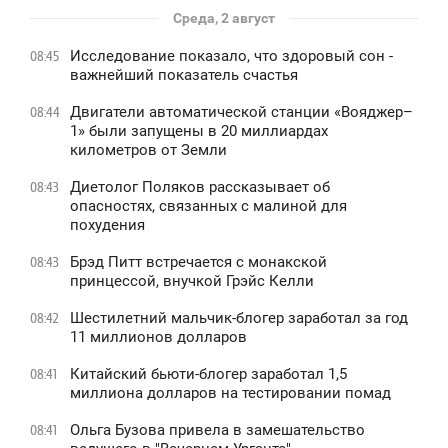
Среда, 2 август
Исследование показало, что здоровый сон -
08:45
важнейший показатель счастья
Двигатели автоматической станции «Вояджер–
08:44
1» были запущены в 20 миллиардах
километров от Земли
Диетолог Поляков рассказывает об
08:43
опасностях, связанных с малиной для
похудения
Брэд Питт встречается с монакской
08:43
принцессой, внучкой Грэйс Келли
Шестилетний мальчик-блогер заработал за год
08:42
11 миллионов долларов
Китайский бьюти-блогер заработал 1,5
08:41
миллиона долларов на тестировании помад
Ольга Бузова привела в замешательство
08:41