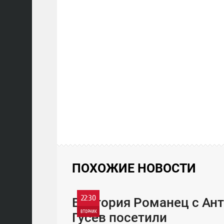
ПОХОЖИЕ НОВОСТИ
22:30
Виктория Романец с Ан
ВТОРНИК
Гусев посетили