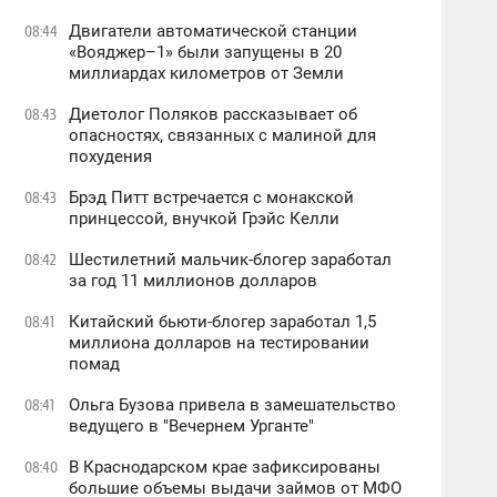
Двигатели автоматической станции
08:44
«Вояджер–1» были запущены в 20
миллиардах километров от Земли
Диетолог Поляков рассказывает об
08:43
опасностях, связанных с малиной для
похудения
Брэд Питт встречается с монакской
08:43
принцессой, внучкой Грэйс Келли
Шестилетний мальчик-блогер заработал
08:42
за год 11 миллионов долларов
Китайский бьюти-блогер заработал 1,5
08:41
миллиона долларов на тестировании
помад
Ольга Бузова привела в замешательство
08:41
ведущего в "Вечернем Урганте"
В Краснодарском крае зафиксированы
08:40
большие объемы выдачи займов от МФО