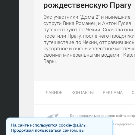
рождественскую Прагу
Экс-участники "Дома-2" и нынешние
супруги Вика Романец и Антон Гусев
путешествуют по Чехии. Сначала они
посетили Прагу, после чего продолж
путешествие по Чехии, отправившись
курортное и очень известное местечк
своими минеральными водами - Кар
Вары.
ГЛАВНОЕ
КОНТАКТЫ
РЕКЛАМА
О
Копирование материалов сайта запре
Настоящий ресурс может содержать
На сайте используются cookie-файлы.
Продолжая пользоваться сайтом, вы