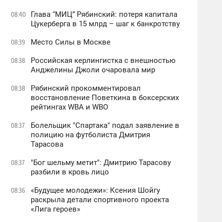
Глава “МИЦ” Рябинский: потеря капитала
08:40
Цукерберга в 15 млрд – шаг к банкротству
Место Силы в Москве
08:39
Российская керлингистка с внешностью
08:38
Анджелины Джоли очаровала мир
Рябинский прокомментировал
08:38
восстановление Поветкина в боксерских
рейтингах WBA и WBO
Болельщик "Спартака" подал заявление в
08:37
полицию на футболиста Дмитрия
Тарасова
"Бог шельму метит": Дмитрию Тарасову
08:37
разбили в кровь лицо
«Будущее молодежи»: Ксения Шойгу
08:36
раскрыла детали спортивного проекта
«Лига героев»