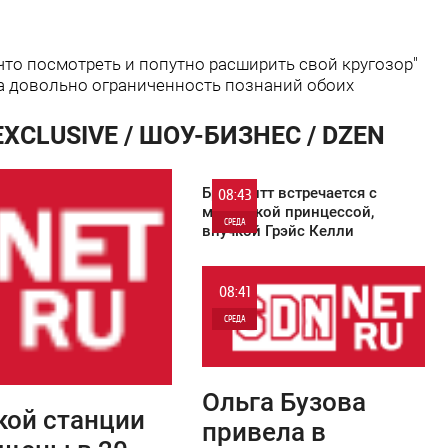
 что посмотреть и попутно расширить свой кругозор"
на довольно ограниченность познаний обоих
XCLUSIVE / ШОУ-БИЗНЕС / DZEN
Брэд Питт встречается с
08:43
монакской принцессой,
СРЕДА
внучкой Грэйс Келли
8 857
08:41
СРЕДА
0
Ольга Бузова
9 647
кой станции
привела в