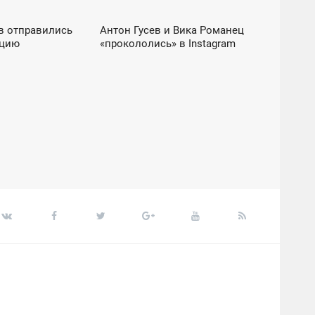
в отправились
Антон Гусев и Вика Романец
07:48
рцию
«прокололись» в Instagram
ЧЕТВЕРГ