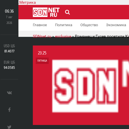
06:36
7 авг
2026
Главное
Политика
Общество
Экономика
SDNnet.ru
»
exclusive
» Романец и Гусев посетили 
USD ЦБ
81.4077
23:25
ПЯТНИЦА
EUR ЦБ
94.0585
0
1 187