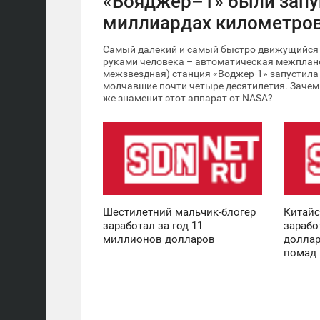
«Вояджер–1» были запу
миллиардах километров
Самый далекий и самый быстро движущийся 
руками человека – автоматическая межплане
межзвездная) станция «Воджер-1» запустила 
молчавшие почти четыре десятилетия. Зачем 
же знаменит этот аппарат от NASA?
08:42
08:41
СРЕДА
СРЕДА
6 916
7 629
Шестилетний мальчик-блогер
Китайс
заработал за год 11
зарабо
миллионов долларов
доллар
помад