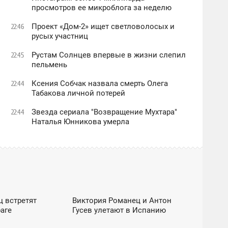
просмотров ее микроблога за неделю
Проект «Дом-2» ищет светловолосых и
22:46
русых участниц
Рустам Солнцев впервые в жизни слепил
22:45
пельмень
Ксения Собчак назвала смерть Олега
22:44
Табакова личной потерей
Звезда сериала "Возвращение Мухтара"
22:44
Наталья Юнникова умерла
 / ШОУ-БИЗНЕС / DZEN
EXCLUSIVE / ОБЩЕСТВО / ШОУ-БИЗНЕС / DZEN
ц встретят
Виктория Романец и Антон
07:00
аге
Гусев улетают в Испанию
СУББОТА
ЕС / DZEN
ШОУ-БИЗНЕС / DZEN