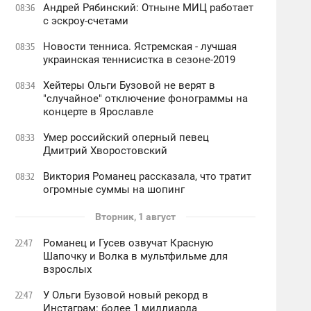
Андрей Рябинский: Отныне МИЦ работает
08:36
с эскроу-счетами
Новости тенниса. Ястремская - лучшая
08:35
украинская теннисистка в сезоне-2019
Хейтеры Ольги Бузовой не верят в
08:34
"случайное" отключение фонограммы на
концерте в Ярославле
Умер российский оперный певец
08:33
Дмитрий Хворостовский
Виктория Романец рассказала, что тратит
08:32
огромные суммы на шопинг
Вторник, 1 август
Романец и Гусев озвучат Красную
22:47
Шапочку и Волка в мультфильме для
взрослых
У Ольги Бузовой новый рекорд в
22:47
Инстаграм: более 1 миллиарда