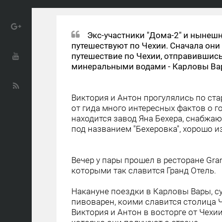
Экс-участники "Дома-2" и нынешн
путешествуют по Чехии. Сначала они
путешествие по Чехии, отправившись
минеральными водами - Карловы Ва
Виктория и Антон прогулялись по ста
от гида много интересных фактов о го
находится завод Яна Бехера, снабжа
под названием "Бехеровка", хорошо и
Вечер у пары прошел в ресторане Gra
которыми так славится Гранд Отель.
Накануне поездки в Карловы Вары, с
пивоварен, коими славится столица Ч
Виктория и Антон в восторге от Чех