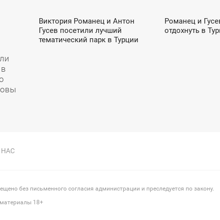
Виктория Романец и Антон
Романец и Гусе
10:44
09:04
Гусев посетили лучший
отдохнуть в Ту
ПЯТНИЦА
ВТОРНИК
тематический парк в Турции
или
 в
о
ловы
 НАС
щено без письменного согласия администрации и преследуется по закону.
 материалы 18+