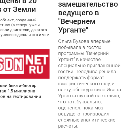
щены в 20
замешательство
 от Земли
ведущего в
"Вечернем
объект, созданный
тная (а теперь уже и
Урганте"
свои двигатели, до этого
ученые сделали это и чем
Ольга Бузова впервые
побывала в гостях
программы "Вечерний
Ургант" в качестве
специально приглашенной
гостьи. Теледива решила
поддержать формат
юмористического шоу, и
кий бьюти-блогер
слету, обескуражила Ивана
тал 1,5 миллиона
Урганта шуткой настолько,
ов на тестировании
что тот, буквально,
оцепенел, пока мозг
ведущего производил
сложные аналитические
расчеты.