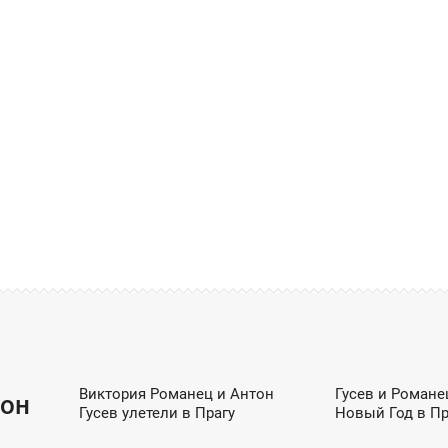
EXCLUSIVE / ШОУ-БИЗНЕС / DZEN
EXCLUSIVE / ОБЩЕСТВО
Виктория Романец и Антон
Гусев и Романе
13:15
22:47
тон
Гусев улетели в Прагу
Новый Год в Пр
ВТОРНИК
ПОНЕДЕЛЬНИК
EXCLUSIVE / ОБЩЕСТВО / ШОУ-БИЗНЕС / DZEN
ШОУ-БИЗН