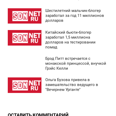
Шестилетний мальчик-блогер
8:42
заработал за год 11 миллионов
долларов
СРЕДА
Китайский бьюти-блогер
6 917
8:41
заработал 1,5 миллиона
долларов на тестировании
СРЕДА
помад
7 631
Брэд Питт встречается с
8:43
монакской принцессой, внучкой
Грэйс Келли
СРЕДА
Ольга Бузова привела в
8 859
8:41
замешательство ведущего в
"Вечернем Урганте"
СРЕДА
0
ОСТАВИТЬ КОММЕНТАРИЙ
9 650