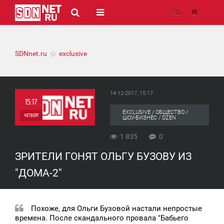
SDNnet.ru
exclusive
14-12-2017, 15:17
15:17
EXCLUSIVE / ОБЩЕСТВО /
ЧЕТВЕРГ
ШОУ-БИЗНЕС / DZEN
0
1 835
0
ЗРИТЕЛИ ГОНЯТ ОЛЬГУ БУЗОВУ ИЗ
1 835
"ДОМА-2"
Похоже, для Ольги Бузовой настали непростые
времена. После скандального провала "Бабьего