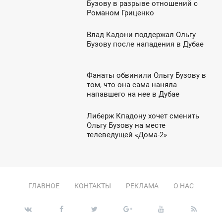
0:35
Бузову в разрыве отношений с
Романом Гриценко
ВОСКРЕСЕНЬЕ
Влад Кадони поддержал Ольгу
8:30
Бузову после нападения в Дубае
ПОНЕДЕЛЬНИК
Фанаты обвинили Ольгу Бузову в
0:14
том, что она сама наняла
напавшего на нее в Дубае
ВОСКРЕСЕНЬЕ
Либерж Кпадону хочет сменить
8:30
Ольгу Бузову на месте
телеведущей «Дома-2»
ЯТНИЦА
ГЛАВНОЕ
КОНТАКТЫ
РЕКЛАМА
О НАС