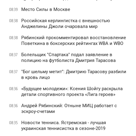
Место Силы в Москве
08:39
Российская керлингистка с внешностью
08:38
Анджелины Джоли очаровала мир
Рябинский прокомментировал восстановление
08:38
Поветкина в боксерских рейтингах WBA и WBO
Болельщик "Спартака" подал заявление в
08:37
полицию на футболиста Дмитрия Тарасова
"Бог шельму метит": Дмитрию Тарасову разбили
08:37
в кровь лицо
«Будущее молодежи»: Ксения Шойгу раскрыла
08:36
детали спортивного проекта «Лига героев»
Андрей Рябинский: Отныне МИЦ работает с
08:36
эскроу-счетами
Новости тенниса. Ястремская - лучшая
08:35
украинская теннисистка в сезоне-2019