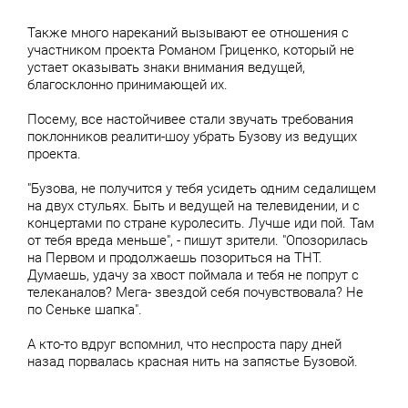
Также много нареканий вызывают ее отношения с
участником проекта Романом Гриценко, который не
устает оказывать знаки внимания ведущей,
благосклонно принимающей их.
Посему, все настойчивее стали звучать требования
поклонников реалити-шоу убрать Бузову из ведущих
проекта.
"Бузова, не получится у тебя усидеть одним седалищем
на двух стульях. Быть и ведущей на телевидении, и с
концертами по стране куролесить. Лучше иди пой. Там
от тебя вреда меньше", - пишут зрители. "Опозорилась
на Первом и продолжаешь позориться на ТНТ.
Думаешь, удачу за хвост поймала и тебя не попрут с
телеканалов? Мега- звездой себя почувствовала? Не
по Сеньке шапка".
А кто-то вдруг вспомнил, что неспроста пару дней
назад порвалась красная нить на запястье Бузовой.