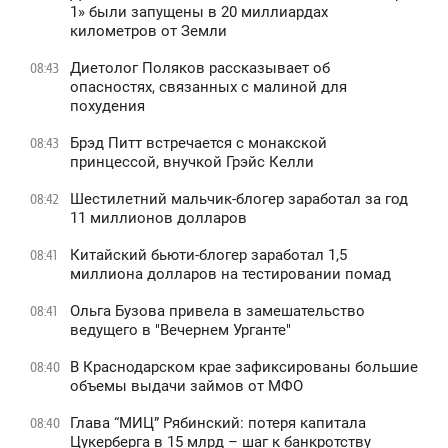
1» были запущены в 20 миллиардах
километров от Земли
Диетолог Поляков рассказывает об
08:43
опасностях, связанных с малиной для
похудения
Брэд Питт встречается с монакской
08:43
принцессой, внучкой Грэйс Келли
Шестилетний мальчик-блогер заработал за год
08:42
11 миллионов долларов
Китайский бьюти-блогер заработал 1,5
08:41
миллиона долларов на тестировании помад
Ольга Бузова привела в замешательство
08:41
ведущего в "Вечернем Урганте"
В Краснодарском крае зафиксированы большие
08:40
объемы выдачи займов от МФО
Глава “МИЦ” Рябинский: потеря капитала
08:40
Цукерберга в 15 млрд – шаг к банкротству