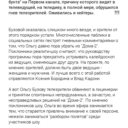
бунта" на Первом канале, причину которого видят в
телеведущей, на теледиву, в полной мере, обрушился
гнев телезрителей. Оживились и хейтеры.
Бузовой оказалась слишком много везде, и зрители от
этого порядком устали. Многочисленные паблики в
социальных сетях пестрят гневными комментариями о
том, что Ольгу давно пора убрать из "Дома-2".
Поклонники реалити-шоу считают, что руководству
программы пора прекратить устраивать калейдоскоп
из ведущих, сменяющих друг друга. На проекте, по
мнению зрителей, должно быть двое ведущих -
женщина и мужчина. И лучше всего с этой работой
справляются Ксения Бородина и Влад Кадони.
А вот Ольгу Бузову телезрители обвиняют в лицемерии
и принятии спонтанных непродуманных, а зачастую, и
несправедливых решений на "Доме-2". По мнению
поклонников шоу, Ольга во время эфира занимается
тем, что старается привлечь внимание к своей персоне,
нежели заниматься "разбором полетов" среди
участников шоу.