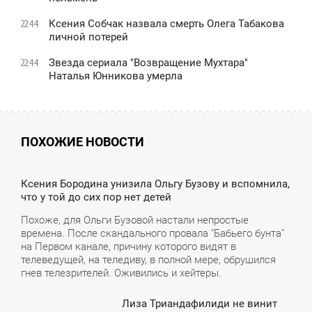
Ксения Собчак назвала смерть Олега Табакова
22:44
личной потерей
Звезда сериала "Возвращение Мухтара"
22:44
Наталья Юнникова умерла
ПОХОЖИЕ НОВОСТИ
5:34
Ксения Бородина унизила Ольгу Бузову и вспомнила,
что у той до сих пор нет детей
ТОРНИК
Похоже, для Ольги Бузовой настали непростые
времена. После скандального провала "Бабьего бунта"
на Первом канале, причину которого видят в
телеведущей, на теледиву, в полной мере, обрушился
гнев телезрителей. Оживились и хейтеры.
Лиза Триандафилиди не винит