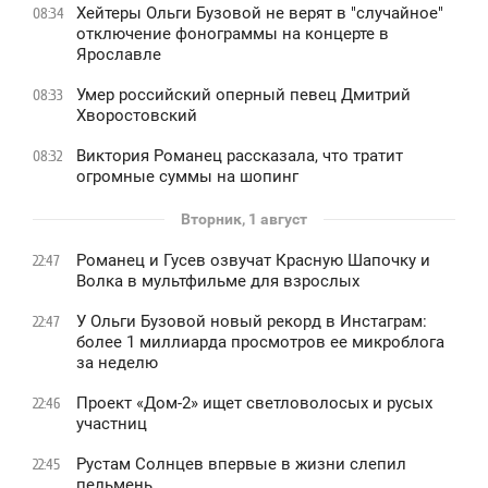
Хейтеры Ольги Бузовой не верят в "случайное"
08:34
отключение фонограммы на концерте в
Ярославле
Умер российский оперный певец Дмитрий
08:33
Хворостовский
Виктория Романец рассказала, что тратит
08:32
огромные суммы на шопинг
Вторник, 1 август
Романец и Гусев озвучат Красную Шапочку и
22:47
Волка в мультфильме для взрослых
У Ольги Бузовой новый рекорд в Инстаграм:
22:47
более 1 миллиарда просмотров ее микроблога
за неделю
Проект «Дом-2» ищет светловолосых и русых
22:46
участниц
Рустам Солнцев впервые в жизни слепил
22:45
пельмень