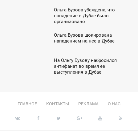
Ольга Бузова убеждена, что
8:35
нападение в Дубае было
организовано
ВОСКРЕСЕНЬЕ
недоброжелателями
Ольга Бузова шокирована
3:48
нападением на нее в Дубае
УББОТА
На Ольгу Бузову набросился
6:42
антифанат во время ее
выступления в Дубае
УББОТА
ГЛАВНОЕ
КОНТАКТЫ
РЕКЛАМА
О НАС