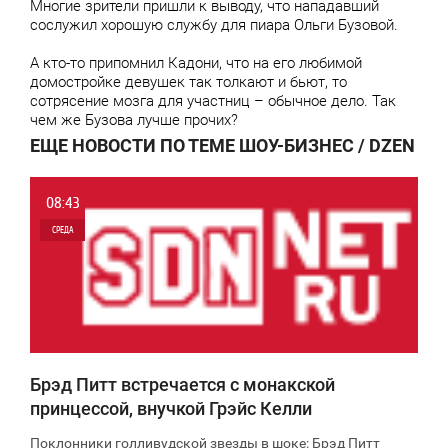
Многие зрители пришли к выводу, что нападавший
сослужил хорошую службу для пиара Ольги Бузовой.
А кто-то припомнил Кадони, что на его любимой
домостройке девушек так толкают и бьют, то
сотрясение мозга для участниц – обычное дело. Так
чем же Бузова лучше прочих?
ЕЩЕ НОВОСТИ ПО ТЕМЕ ШОУ-БИЗНЕС / DZEN
08:43
СРЕДА
0
8 862
Брэд Питт встречается с монакской
принцессой, внучкой Грэйс Келли
Поклонники голливудской звезды в шоке: Брэд Питт