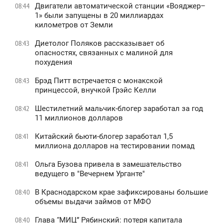
Двигатели автоматической станции «Вояджер–
08:44
1» были запущены в 20 миллиардах
километров от Земли
Диетолог Поляков рассказывает об
08:43
опасностях, связанных с малиной для
похудения
Брэд Питт встречается с монакской
08:43
принцессой, внучкой Грэйс Келли
Шестилетний мальчик-блогер заработал за год
08:42
11 миллионов долларов
Китайский бьюти-блогер заработал 1,5
08:41
миллиона долларов на тестировании помад
Ольга Бузова привела в замешательство
08:41
ведущего в "Вечернем Урганте"
В Краснодарском крае зафиксированы большие
08:40
объемы выдачи займов от МФО
Глава “МИЦ” Рябинский: потеря капитала
08:40