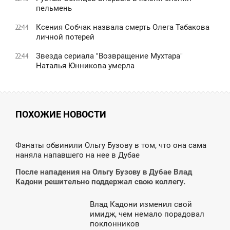
пельмень
Ксения Собчак назвала смерть Олега Табакова
22:44
личной потерей
Звезда сериала "Возвращение Мухтара"
22:44
Наталья Юнникова умерла
ПОХОЖИЕ НОВОСТИ
0:14
Фанаты обвинили Ольгу Бузову в том, что она сама
наняла напавшего на нее в Дубае
ВОСКРЕСЕНЬЕ
После нападения на Ольгу Бузову в Дубае Влад
Кадони решительно поддержал свою коллегу.
Влад Кадони изменил свой
9:36
имидж, чем немало порадовал
поклонников
ВОСКРЕСЕНЬЕ