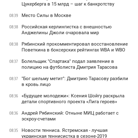
Цукерберга в 15 млрд – шаг к банкротству
Место Силы в Москве
08:39
Российская керлингистка с внешностью
08:38
Анджелины Джоли очаровала мир
Рябинский прокомментировал восстановление
08:38
Поветкина в боксерских рейтингах WBA и WBO
Болельщик "Спартака" подал заявление в
08:37
полицию на футболиста Дмитрия Тарасова
"Бог шельму метит": Дмитрию Тарасову разбили
08:37
в кровь лицо
«Будущее молодежи»: Ксения Шойгу раскрыла
08:36
детали спортивного проекта «Лига героев»
Андрей Рябинский: Отныне МИЦ работает с
08:36
эскроу-счетами
Новости тенниса. Ястремская - лучшая
08:35
украинская теннисистка в сезоне-2019