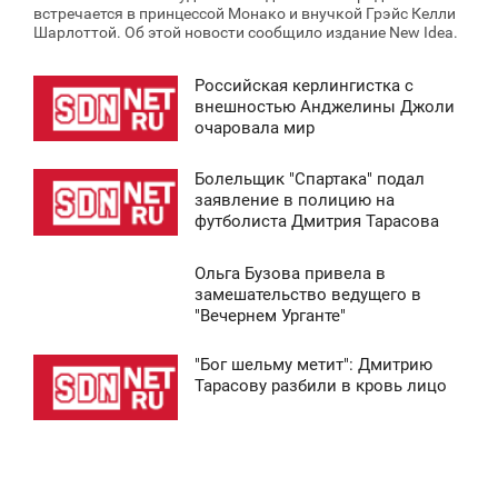
встречается в принцессой Монако и внучкой Грэйс Келли
Шарлоттой. Об этой новости сообщило издание New Ideа.
Российская керлингистка с
8:38
внешностью Анджелины Джоли
очаровала мир
СРЕДА
Болельщик "Спартака" подал
5 455
8:37
заявление в полицию на
футболиста Дмитрия Тарасова
СРЕДА
Ольга Бузова привела в
5 164
8:41
замешательство ведущего в
"Вечернем Урганте"
СРЕДА
"Бог шельму метит": Дмитрию
9 652
8:37
Тарасову разбили в кровь лицо
СРЕДА
0