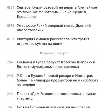
Хейтеры Ольги Бузовой не верят в "случайное"
08:34
отключение фонограммы на концерте в
Ярославле
Умер российский оперный певец Дмитрий
08:33
Хворостовский
Виктория Романец рассказала, что тратит
08:32
огромные суммы на шопинг
Вторник, 1 август
Романец и Гусев озвучат Красную Шапочку и
22:47
Волка в мультфильме для взрослых
У Ольги Бузовой новый рекорд в Инстаграм:
22:47
более 1 миллиарда просмотров ее микроблога
за неделю
Проект «Дом-2» ищет светловолосых и русых
22:46
участниц
Рустам Солнцев впервые в жизни слепил
22:45