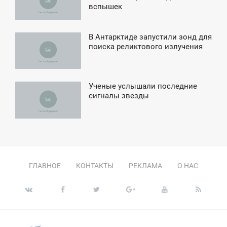
вспышек
ТОРНИК
В Антарктиде запустили зонд для
4:14
поиска реликтового излучения
УББОТА
Ученые услышали последние
3:13
сигналы звезды
ПОНЕДЕЛЬНИК
ГЛАВНОЕ
КОНТАКТЫ
РЕКЛАМА
О НАС