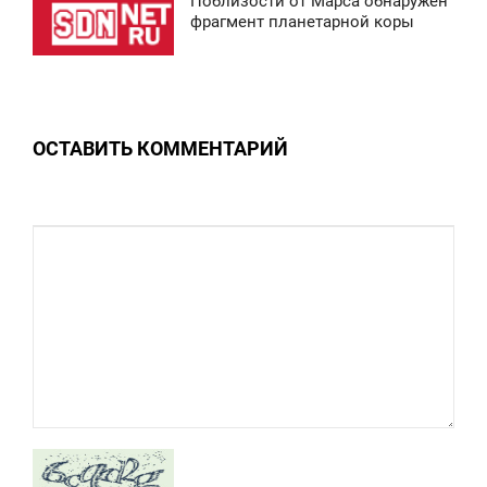
Поблизости от Марса обнаружен
0
4:49
фрагмент планетарной коры
ТОРНИК
0
ОСТАВИТЬ КОММЕНТАРИЙ
0