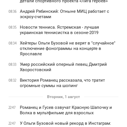
детали спортивного проекта «Лига героев»
Андрей Рябинский: Отныне МИЦ работает с
08:36
эскроу-счетами
Новости тенниса. Ястремская - лучшая
08:35
украинская теннисистка в сезоне-2019
Хейтеры Ольги Бузовой не верят в "случайное"
08:34
отключение фонограммы на концерте в
Ярославле
Умер российский оперный певец Дмитрий
08:33
Хворостовский
Виктория Романец рассказала, что тратит
08:32
огромные суммы на шопинг
Вторник, 1 август
Романец и Гусев озвучат Красную Шапочку и
22:47
Волка в мультфильме для взрослых
У Ольги Бузовой новый рекорд в Инстаграм:
22:47