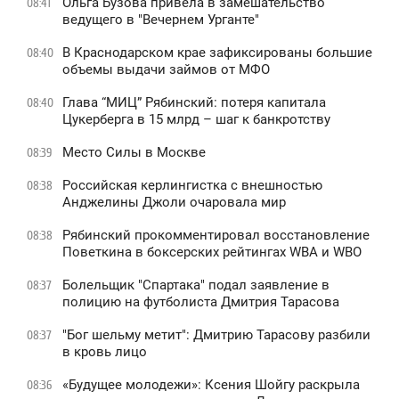
Ольга Бузова привела в замешательство
08:41
ведущего в "Вечернем Урганте"
В Краснодарском крае зафиксированы большие
08:40
объемы выдачи займов от МФО
Глава “МИЦ” Рябинский: потеря капитала
08:40
Цукерберга в 15 млрд – шаг к банкротству
Место Силы в Москве
08:39
Российская керлингистка с внешностью
08:38
Анджелины Джоли очаровала мир
Рябинский прокомментировал восстановление
08:38
Поветкина в боксерских рейтингах WBA и WBO
Болельщик "Спартака" подал заявление в
08:37
полицию на футболиста Дмитрия Тарасова
"Бог шельму метит": Дмитрию Тарасову разбили
08:37
в кровь лицо
«Будущее молодежи»: Ксения Шойгу раскрыла
08:36