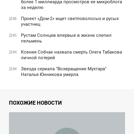
более 1 миллиарда просмотров ее микроблога
за неделю
Проект «Дом-2» ищет светловолосых и русых
22:46
участниц
Рустам Солнцев впервые в жизни слепил
22:45
пельмень
Ксения Собчак назвала смерть Олега Табакова
22:44
личной потерей
Звезда сериала "Возвращение Мухтара"
22:44
Наталья Юнникова умерла
ПОХОЖИЕ НОВОСТИ
7:37
ВОСКРЕСЕНЬЕ