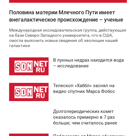
Половина материи Млечного Пути имеет
внегалактическое происхождение – ученые
Международная исследовательская группа, действующая
на базе Северо-Западного университета, что в США,
смогла выяснить новые сведения об эволюции нашей
галактики
В лунных недрах находится вода
9:44
– исследование
ТОРНИК
Телескоп «Хаббл» заснял на
0
4:22
видео спутник Марса Фобос
ЯТНИЦА
Долгопериодических комет
0
5:13
оказалось примерно в 7 раз
больше, чем считалось ранее
СРЕДА