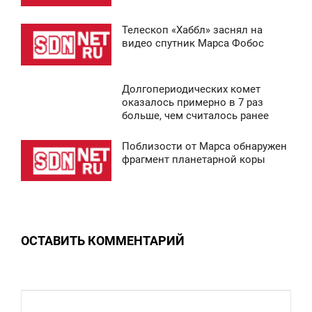
ТОРНИК
Телескоп «Хаббл» заснял на
0
4:22
видео спутник Марса Фобос
ЯТНИЦА
Долгопериодических комет
0
5:13
оказалось примерно в 7 раз
больше, чем считалось ранее
СРЕДА
Поблизости от Марса обнаружен
0
4:49
фрагмент планетарной коры
ТОРНИК
0
ОСТАВИТЬ КОММЕНТАРИЙ
0