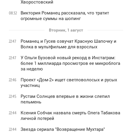
Хворостовский
Виктория Романец рассказала, что тратит
08:32
огромные суммы на шопинг
Вторник, 1 август
Романец и Гусев озвучат Красную Шапочку и
22:47
Волка в мультфильме для взрослых
У Ольги Бузовой новый рекорд в Инстаграм:
22:47
более 1 миллиарда просмотров ее микроблога
за неделю
Проект «Дом-2» ищет светловолосых и русых
22:46
участниц
Рустам Солнцев впервые в жизни слепил
22:45
пельмень
Ксения Собчак назвала смерть Олега Табакова
22:44
личной потерей
Звезда сериала "Возвращение Мухтара"
22:44