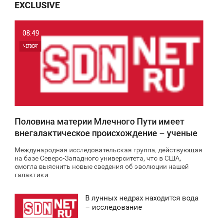
EXCLUSIVE
08:49
ЧЕТВЕРГ
0
0
Половина материи Млечного Пути имеет
внегалактическое происхождение – ученые
Международная исследовательская группа, действующая
на базе Северо-Западного университета, что в США,
смогла выяснить новые сведения об эволюции нашей
галактики
В лунных недрах находится вода
9:44
– исследование