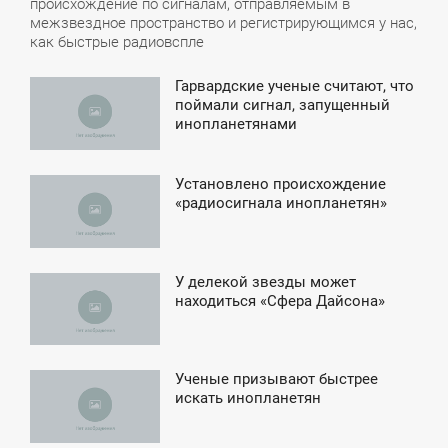
происхождение по сигналам, отправляемым в
межзвездное пространство и регистрирующимся у нас,
как быстрые радиовспле
Гарвардские ученые считают, что
6:36
поймали сигнал, запущенный
инопланетянами
УББОТА
Установлено происхождение
12:31
«радиосигнала инопланетян»
СРЕДА
У делекой звезды может
2:59
находиться «Сфера Дайсона»
ЕТВЕРГ
Ученые призывают быстрее
1:33
искать инопланетян
ПОНЕДЕЛЬНИК