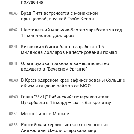
похудения
Брэд Питт встречается с монакской
08:43
принцессой, внучкой Грэйс Келли
Шестилетний мальчик-блогер заработал за год
08:42
11 миллионов долларов
Китайский бьюти-блогер заработал 1,5
08:41
миллиона долларов на тестировании помад
Ольга Бузова привела в замешательство
08:41
ведущего в "Вечернем Урганте"
В Краснодарском крае зафиксированы большие
08:40
объемы выдачи займов от МФО
Глава “МИЦ” Рябинский: потеря капитала
08:40
Цукерберга в 15 млрд – шаг к банкротству
Место Силы в Москве
08:39
Российская керлингистка с внешностью
08:38
Анджелины Джоли очаровала мир