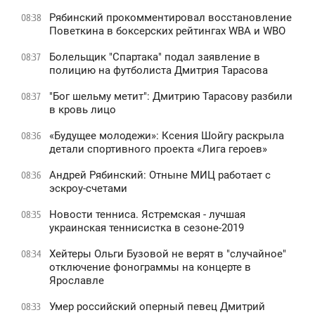
Рябинский прокомментировал восстановление
08:38
Поветкина в боксерских рейтингах WBA и WBO
Болельщик "Спартака" подал заявление в
08:37
полицию на футболиста Дмитрия Тарасова
"Бог шельму метит": Дмитрию Тарасову разбили
08:37
в кровь лицо
«Будущее молодежи»: Ксения Шойгу раскрыла
08:36
детали спортивного проекта «Лига героев»
Андрей Рябинский: Отныне МИЦ работает с
08:36
эскроу-счетами
Новости тенниса. Ястремская - лучшая
08:35
украинская теннисистка в сезоне-2019
Хейтеры Ольги Бузовой не верят в "случайное"
08:34
отключение фонограммы на концерте в
Ярославле
Умер российский оперный певец Дмитрий
08:33