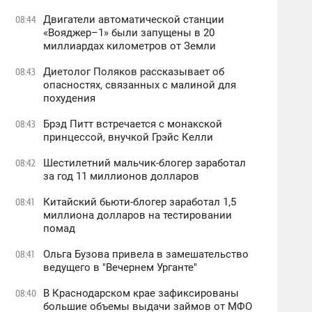
Двигатели автоматической станции
08:44
«Вояджер–1» были запущены в 20
миллиардах километров от Земли
Диетолог Поляков рассказывает об
08:43
опасностях, связанных с малиной для
похудения
Брэд Питт встречается с монакской
08:43
принцессой, внучкой Грэйс Келли
Шестилетний мальчик-блогер заработал
08:42
за год 11 миллионов долларов
Китайский бьюти-блогер заработал 1,5
08:41
миллиона долларов на тестировании
помад
Ольга Бузова привела в замешательство
08:41
ведущего в "Вечернем Урганте"
В Краснодарском крае зафиксированы
08:40
большие объемы выдачи займов от МФО