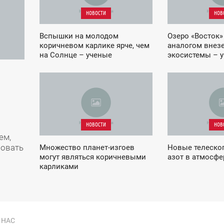
НОВОСТИ
НОВ
Вспышки на молодом
Озеро «Восток»
коричневом карлике ярче, чем
аналогом внез
на Солнце – ученые
экосистемы – 
07:30
02:13
СРЕДА
ВОСКРЕСЕНЬЕ
НОВОСТИ
НОВ
ем,
вовать
Множество планет-изгоев
Новые телескоп
могут являться коричневыми
азот в атмосфе
карликами
 НАС