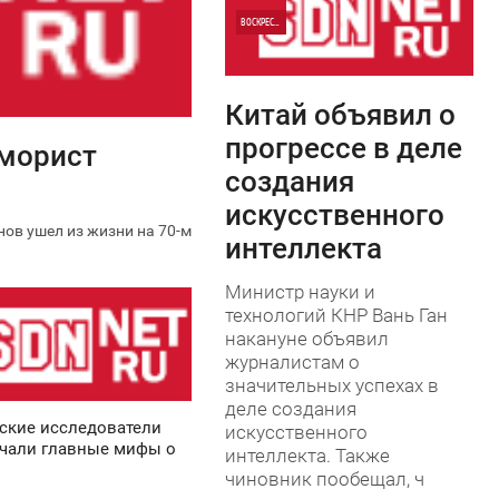
ВОСКРЕСЕНЬЕ
0
Китай объявил о
0
прогрессе в деле
юморист
создания
искусственного
ов ушел из жизни на 70-м
интеллекта
Министр науки и
технологий КНР Вань Ган
накануне объявил
журналистам о
значительных успехах в
деле создания
ские исследователи
искусственного
чали главные мифы о
интеллекта. Также
чиновник пообещал, ч