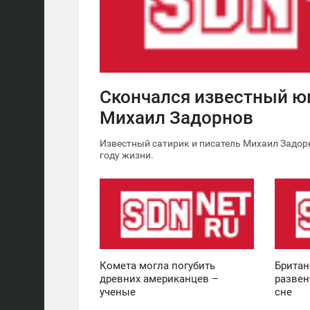
4 653
Скончался известный 
Михаил Задорнов
Известный сатирик и писатель Михаил Задорн
году жизни.
12:30
11:36
ВОСКРЕСЕНЬЕ
ВОСКРЕСЕНЬЕ
0
0
Комета могла погубить
Британ
древних американцев –
развен
ученые
сне