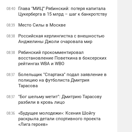
Глава “МИЦ” Рябинский: потеря капитала
08:40
Цукерберга в 15 млрд – шаг к банкротству
Место Силы в Москве
08:39
Российская керлингистка с внешностью
08:38
Анджелины Джоли очаровала мир
Рябинский прокомментировал
08:38
восстановление Поветкина в боксерских
рейтингах WBA и WBO
Болельщик "Спартака" подал заявление в
08:37
полицию на футболиста Дмитрия
Тарасова
"Бог шельму метит": Дмитрию Тарасову
08:37
разбили в кровь лицо
«Будущее молодежи»: Ксения Шойгу
08:36
раскрыла детали спортивного проекта
«Лига героев»