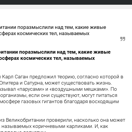
итании поразмыслили над тем, какие живые
сферах космических тел, называемых
ритании поразмыслили над тем, какие живые
осферах космических тел, называемых
й Карл Саган предложил теорию, согласно которой в
Юпитера и Сатурна, может существовать жизнь.
азывал «парусами» и «воздушными мешками». По
 организмы, если они существуют, могут питаться
тмосфере газовых гигантов благодаря восходящим
 из Великобритании проверили, насколько она может
л, называемых коричневыми карликами. И, как