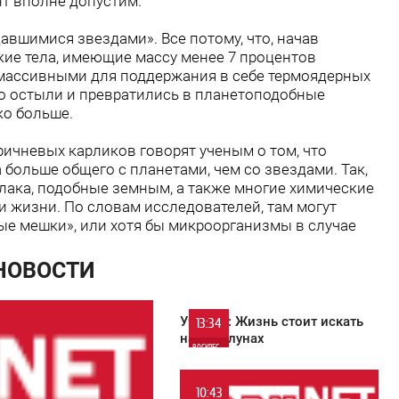
нт вполне допустим.
вшимися звездами». Все потому, что, начав
кие тела, имеющие массу менее 7 процентов
 массивными для поддержания в себе термоядерных
ро остыли и превратились в планетоподобные
ко больше.
ичневых карликов говорят ученым о том, что
больше общего с планетами, чем со звездами. Так,
лака, подобные земным, а также многие химические
 жизни. По словам исследователей, там могут
е мешки», или хотя бы микроорганизмы в случае
 НОВОСТИ
Ученые: Жизнь стоит искать
13:34
на экзолунах
ВОСКРЕСЕНЬЕ
0
10:43