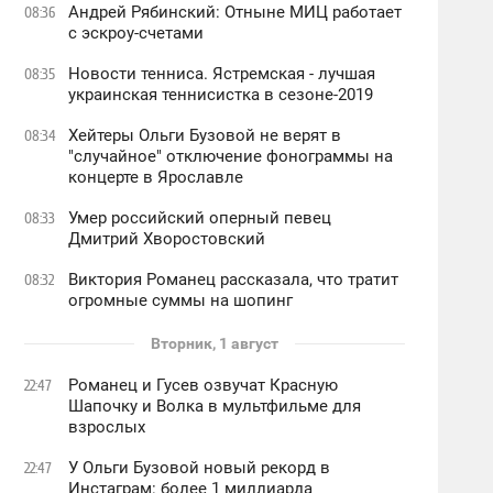
Андрей Рябинский: Отныне МИЦ работает
08:36
с эскроу-счетами
Новости тенниса. Ястремская - лучшая
08:35
украинская теннисистка в сезоне-2019
Хейтеры Ольги Бузовой не верят в
08:34
"случайное" отключение фонограммы на
концерте в Ярославле
Умер российский оперный певец
08:33
Дмитрий Хворостовский
Виктория Романец рассказала, что тратит
08:32
огромные суммы на шопинг
Вторник, 1 август
Романец и Гусев озвучат Красную
22:47
Шапочку и Волка в мультфильме для
взрослых
У Ольги Бузовой новый рекорд в
22:47
Инстаграм: более 1 миллиарда