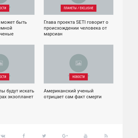
ОСТИ
ПЛАНЕТЫ / EXCLUSIVE
 может быть
Глава проекта SETI говорит о
емной
происхождении человека от
ученые
марсиан
04:50
ВОСКРЕСЕНЬЕ
ОСТИ
НОВОСТИ
ы будут искать
Американский ученый
рах экзопланет
отрицает сам факт смерти