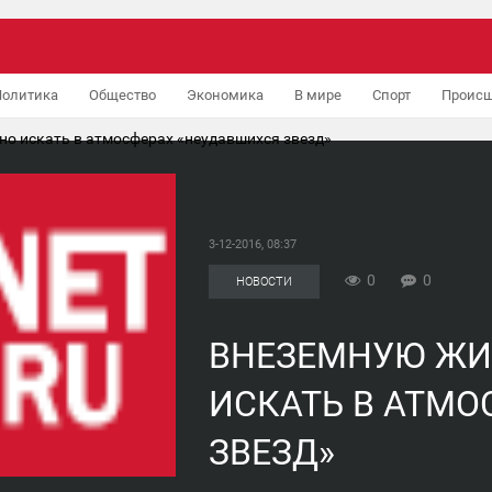
Политика
Общество
Экономика
В мире
Спорт
Происш
о искать в атмосферах «неудавшихся звезд»
3-12-2016, 08:37
0
0
НОВОСТИ
ВНЕЗЕМНУЮ ЖИ
ИСКАТЬ В АТМО
ЗВЕЗД»