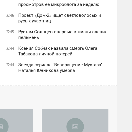
просмотров ее микроблога за неделю
Проект «Дом-2» ищет светловолосых и
22:46
русых участниц
Рустам Солнцев впервые в жизни слепил
22:45
пельмень
Ксения Собчак назвала смерть Олега
22:44
Табакова личной потерей
Звезда сериала "Возвращение Мухтара"
22:44
Наталья Юнникова умерла
14:21
ВОСКРЕСЕНЬЕ