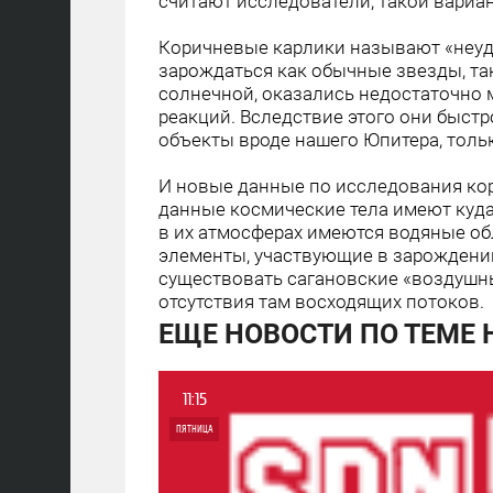
считают исследователи, такой вариа
Коричневые карлики называют «неуда
зарождаться как обычные звезды, та
солнечной, оказались недостаточно
реакций. Вследствие этого они быст
объекты вроде нашего Юпитера, толь
И новые данные по исследования кор
данные космические тела имеют куда 
в их атмосферах имеются водяные об
элементы, участвующие в зарождении
существовать сагановские «воздушны
отсутствия там восходящих потоков.
ЕЩЕ НОВОСТИ ПО ТЕМЕ
11:15
ПЯТНИЦА
0