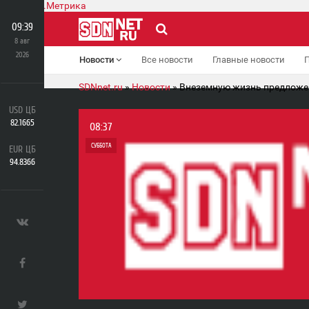
09:39
8 авг
2026
Новости
Все новости
Главные новости
SDNnet.ru
»
Новости
» Внеземную жизнь предложен
USD ЦБ
82.1665
08:37
СУББОТА
EUR ЦБ
94.8366
0
0