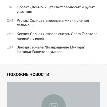
Проект «Дом-2» ищет светловолосых и русых
22:46
участниц
Рустам Солнцев впервые в жизни слепил
22:45
пельмень
Ксения Собчак назвала смерть Олега Табакова
22:44
личной потерей
Звезда сериала "Возвращение Мухтара"
22:44
Наталья Юнникова умерла
ПОХОЖИЕ НОВОСТИ
2:09
ЕТВЕРГ