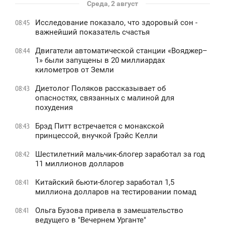
Среда, 2 август
Исследование показало, что здоровый сон -
08:45
важнейший показатель счастья
Двигатели автоматической станции «Вояджер–
08:44
1» были запущены в 20 миллиардах
километров от Земли
Диетолог Поляков рассказывает об
08:43
опасностях, связанных с малиной для
похудения
Брэд Питт встречается с монакской
08:43
принцессой, внучкой Грэйс Келли
Шестилетний мальчик-блогер заработал за год
08:42
11 миллионов долларов
Китайский бьюти-блогер заработал 1,5
08:41
миллиона долларов на тестировании помад
Ольга Бузова привела в замешательство
08:41
ведущего в "Вечернем Урганте"