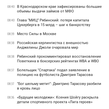
В Краснодарском крае зафиксированы большие
08:40
объемы выдачи займов от МФО
Глава “МИЦ” Рябинский: потеря капитала
08:40
Цукерберга в 15 млрд – шаг к банкротству
Место Силы в Москве
08:39
Российская керлингистка с внешностью
08:38
Анджелины Джоли очаровала мир
Рябинский прокомментировал восстановление
08:38
Поветкина в боксерских рейтингах WBA и WBO
Болельщик "Спартака" подал заявление в
08:37
полицию на футболиста Дмитрия Тарасова
"Бог шельму метит": Дмитрию Тарасову разбили
08:37
в кровь лицо
«Будущее молодежи»: Ксения Шойгу раскрыла
08:36
детали спортивного проекта «Лига героев»