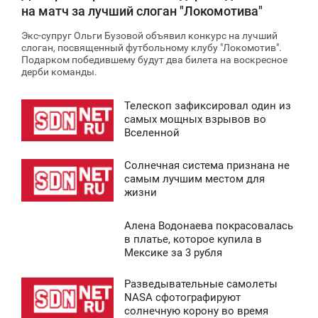
на матч за лучший слоган "Локомотива"
Экс-супруг Ольги Бузовой объявил конкурс на лучший
слоган, посвященный футбольному клубу "Локомотив".
Подарком победившему будут два билета на воскресное
дерби команды.
Телескоп зафиксировал один из
6:14
самых мощных взрывов во
Вселенной
ЕТВЕРГ
Солнечная система признана не
0
8:47
самым лучшим местом для
жизни
ЕТВЕРГ
Алена Водонаева покрасовалась
0
8:00
в платье, которое купила в
Мексике за 3 рубля
СРЕДА
Разведывательные самолеты
6 514
5:17
NASA сфотографируют
солнечную корону во время
СРЕДА