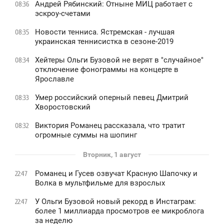
Андрей Рябинский: Отныне МИЦ работает с
08:36
эскроу-счетами
Новости тенниса. Ястремская - лучшая
08:35
украинская теннисистка в сезоне-2019
Хейтеры Ольги Бузовой не верят в "случайное"
08:34
отключение фонограммы на концерте в
Ярославле
Умер российский оперный певец Дмитрий
08:33
Хворостовский
Виктория Романец рассказала, что тратит
08:32
огромные суммы на шопинг
Вторник, 1 август
Романец и Гусев озвучат Красную Шапочку и
22:47
Волка в мультфильме для взрослых
У Ольги Бузовой новый рекорд в Инстаграм:
22:47
более 1 миллиарда просмотров ее микроблога
за неделю