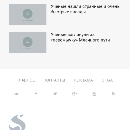
Ученые нашли странные и очень
6:04
быстрые звезды
УББОТА
Ученые заглянули за
3:49
«перемычку» Млечного пути
ЕТВЕРГ
ГЛАВНОЕ
КОНТАКТЫ
РЕКЛАМА
О НАС