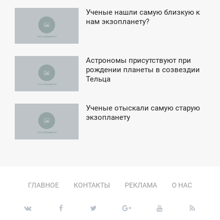
Ученые нашли самую близкую к
4:42
нам экзопланету?
ПОНЕДЕЛЬНИК
Астрономы присутствуют при
0:10
рождении планеты в созвездии
Тельца
ЯТНИЦА
Ученые отыскали самую старую
4:59
экзопланету
ЕТВЕРГ
ГЛАВНОЕ
КОНТАКТЫ
РЕКЛАМА
О НАС