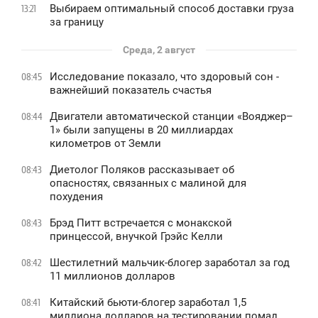
Выбираем оптимальный способ доставки груза
13:21
за границу
Среда, 2 август
Исследование показало, что здоровый сон -
08:45
важнейший показатель счастья
Двигатели автоматической станции «Вояджер–
08:44
1» были запущены в 20 миллиардах
километров от Земли
Диетолог Поляков рассказывает об
08:43
опасностях, связанных с малиной для
похудения
Брэд Питт встречается с монакской
08:43
принцессой, внучкой Грэйс Келли
Шестилетний мальчик-блогер заработал за год
08:42
11 миллионов долларов
Китайский бьюти-блогер заработал 1,5
08:41
миллиона долларов на тестировании помад