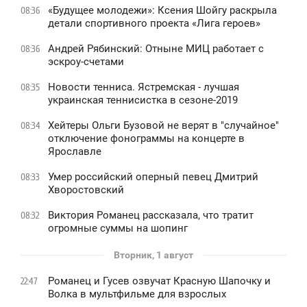
«Будущее молодежи»: Ксения Шойгу раскрыла
08:36
детали спортивного проекта «Лига героев»
Андрей Рябинский: Отныне МИЦ работает с
08:36
эскроу-счетами
Новости тенниса. Ястремская - лучшая
08:35
украинская теннисистка в сезоне-2019
Хейтеры Ольги Бузовой не верят в "случайное"
08:34
отключение фонограммы на концерте в
Ярославле
Умер российский оперный певец Дмитрий
08:33
Хворостовский
Виктория Романец рассказала, что тратит
08:32
огромные суммы на шопинг
Вторник, 1 август
Романец и Гусев озвучат Красную Шапочку и
22:47
Волка в мультфильме для взрослых