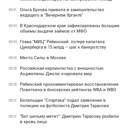
Ольга Бузова привела в замешательство
08:41
ведущего в "Вечернем Урганте"
В Краснодарском крае зафиксированы большие
08:40
объемы выдачи займов от МФО
Глава “МИЦ” Рябинский: потеря капитала
08:40
Цукерберга в 15 млрд – шаг к банкротству
Место Силы в Москве
08:39
Российская керлингистка с внешностью
08:38
Анджелины Джоли очаровала мир
Рябинский прокомментировал восстановление
08:38
Поветкина в боксерских рейтингах WBA и WBO
Болельщик "Спартака" подал заявление в
08:37
полицию на футболиста Дмитрия Тарасова
"Бог шельму метит": Дмитрию Тарасову разбили
08:37
в кровь лицо