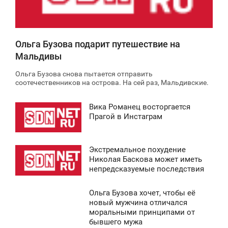
1 796
Ольга Бузова подарит путешествие на
Мальдивы
Ольга Бузова снова пытается отправить
соотечественников на острова. На сей раз, Мальдивские.
Вика Романец восторгается
1:46
Прагой в Инстаграм
ПОНЕДЕЛЬНИК
Экстремальное похудение
2 123
0:01
Николая Баскова может иметь
непредсказуемые последствия
СРЕДА
Ольга Бузова хочет, чтобы её
1 787
7:08
новый мужчина отличался
моральными принципами от
ЕТВЕРГ
бывшего мужа