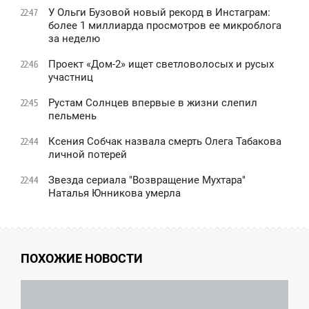
У Ольги Бузовой новый рекорд в Инстаграм:
22:47
более 1 миллиарда просмотров ее микроблога
за неделю
Проект «Дом-2» ищет светловолосых и русых
22:46
участниц
Рустам Солнцев впервые в жизни слепил
22:45
пельмень
Ксения Собчак назвала смерть Олега Табакова
22:44
личной потерей
Звезда сериала "Возвращение Мухтара"
22:44
Наталья Юнникова умерла
ПОХОЖИЕ НОВОСТИ
10:11