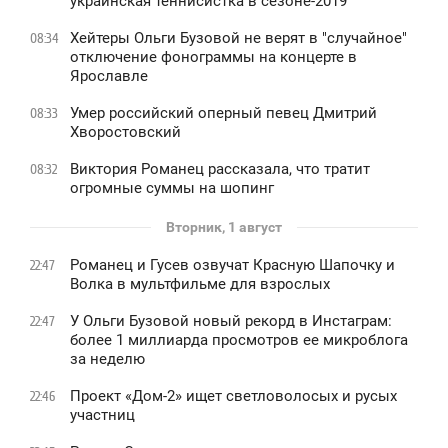
украинская теннисистка в сезоне-2019
Хейтеры Ольги Бузовой не верят в "случайное"
08:34
отключение фонограммы на концерте в
Ярославле
Умер российский оперный певец Дмитрий
08:33
Хворостовский
Виктория Романец рассказала, что тратит
08:32
огромные суммы на шопинг
Вторник, 1 август
Романец и Гусев озвучат Красную Шапочку и
22:47
Волка в мультфильме для взрослых
У Ольги Бузовой новый рекорд в Инстаграм:
22:47
более 1 миллиарда просмотров ее микроблога
за неделю
Проект «Дом-2» ищет светловолосых и русых
22:46
участниц