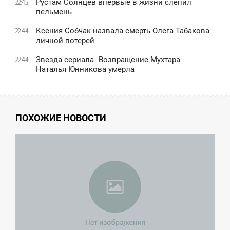
Рустам Солнцев впервые в жизни слепил
22:45
пельмень
Ксения Собчак назвала смерть Олега Табакова
22:44
личной потерей
Звезда сериала "Возвращение Мухтара"
22:44
Наталья Юнникова умерла
ПОХОЖИЕ НОВОСТИ
1:56
ТОРНИК