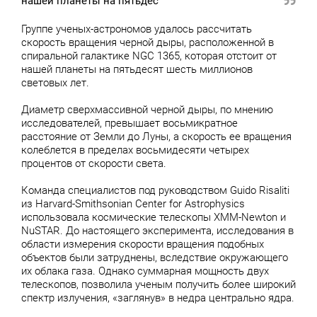
нашей планеты на пятьдес
Группе ученых-астрономов удалось рассчитать
скорость вращения черной дыры, расположенной в
спиральной галактике NGC 1365, которая отстоит от
нашей планеты на пятьдесят шесть миллионов
световых лет.
Диаметр сверхмассивной черной дыры, по мнению
исследователей, превышает восьмикратное
расстояние от Земли до Луны, а скорость ее вращения
колеблется в пределах восьмидесяти четырех
процентов от скорости света.
Команда специалистов под руководством Guido Risaliti
из Harvard-Smithsonian Center for Astrophysics
использовала космические телескопы XMM-Newton и
NuSTAR. До настоящего эксперимента, исследования в
области измерения скорости вращения подобных
объектов были затруднены, вследствие окружающего
их облака газа. Однако суммарная мощность двух
телескопов, позволила ученым получить более широкий
спектр излучения, «заглянув» в недра центрально ядра.