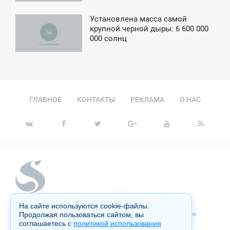
Установлена масса самой
4:36
крупной черной дыры: 6 600 000
000 солнц
ТОРНИК
ГЛАВНОЕ
КОНТАКТЫ
РЕКЛАМА
О НАС
На сайте используются cookie-файлы.
Копирование материалов сайта запрещено без письменного
Продолжая пользоваться сайтом, вы
согласия администрации и преследуется по закону.
соглашаетесь с
политикой использования