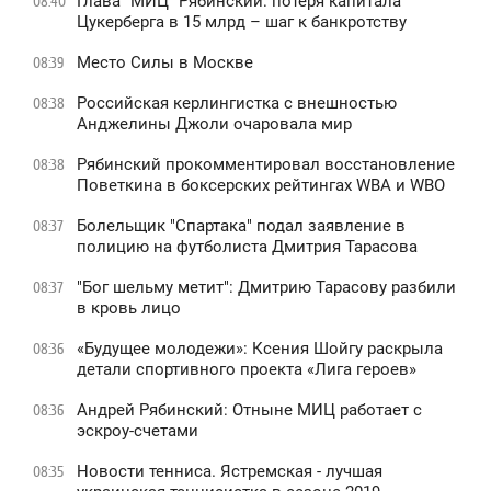
Глава “МИЦ” Рябинский: потеря капитала
08:40
Цукерберга в 15 млрд – шаг к банкротству
Место Силы в Москве
08:39
Российская керлингистка с внешностью
08:38
Анджелины Джоли очаровала мир
Рябинский прокомментировал восстановление
08:38
Поветкина в боксерских рейтингах WBA и WBO
Болельщик "Спартака" подал заявление в
08:37
полицию на футболиста Дмитрия Тарасова
"Бог шельму метит": Дмитрию Тарасову разбили
08:37
в кровь лицо
«Будущее молодежи»: Ксения Шойгу раскрыла
08:36
детали спортивного проекта «Лига героев»
Андрей Рябинский: Отныне МИЦ работает с
08:36
эскроу-счетами
Новости тенниса. Ястремская - лучшая
08:35