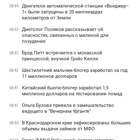
Двигатели автоматической станции «Вояджер–
08:44
1» были запущены в 20 миллиардах
километров от Земли
Диетолог Поляков рассказывает об
08:43
опасностях, связанных с малиной для
похудения
Брэд Питт встречается с монакской
08:43
принцессой, внучкой Грэйс Келли
Шестилетний мальчик-блогер заработал за год
08:42
11 миллионов долларов
Китайский бьюти-блогер заработал 1,5
08:41
миллиона долларов на тестировании помад
Ольга Бузова привела в замешательство
08:41
ведущего в "Вечернем Урганте"
В Краснодарском крае зафиксированы большие
08:40
объемы выдачи займов от МФО