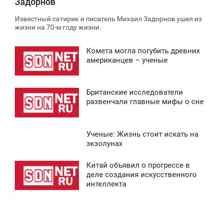
Задорнов
Известный сатирик и писатель Михаил Задорнов ушел из
жизни на 70-м году жизни.
Комета могла погубить древних
2:30
американцев – ученые
ВОСКРЕСЕНЬЕ
Британские исследователи
0
1:36
развенчали главные мифы о сне
ВОСКРЕСЕНЬЕ
Ученые: Жизнь стоит искать на
0
3:34
экзолунах
ВОСКРЕСЕНЬЕ
Китай объявил о прогрессе в
0:43
деле создания искусственного
0
интеллекта
ВОСКРЕСЕНЬЕ
0