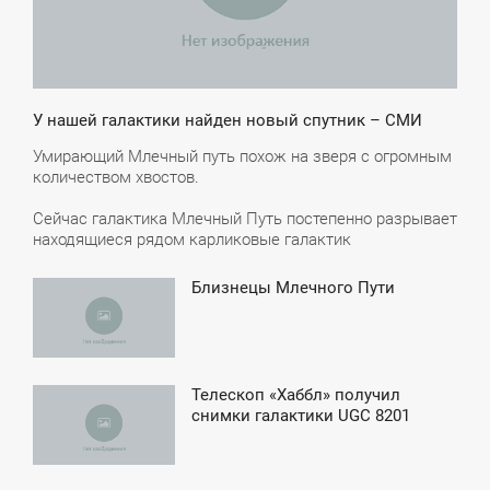
У нашей галактики найден новый спутник – СМИ
Умирающий Млечный путь похож на зверя с огромным
количеством хвостов.
Сейчас галактика Млечный Путь постепенно разрывает
находящиеся рядом карликовые галактик
Близнецы Млечного Пути
0:33
ЕТВЕРГ
Телескоп «Хаббл» получил
3:06
снимки галактики UGC 8201
ТОРНИК