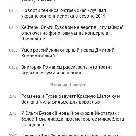
Новости тенниса. Ястремская - лучшая
08:35
украинская теннисистка в сезоне-2019
Хейтеры Ольги Бузовой не верят в "случайное"
08:34
отключение фонограммы на концерте в
Ярославле
Умер российский оперный певец Дмитрий
08:33
Хворостовский
Виктория Романец рассказала, что тратит
08:32
огромные суммы на шопинг
Вторник, 1 август
Романец и Гусев озвучат Красную Шапочку и
22:47
Волка в мультфильме для взрослых
У Ольги Бузовой новый рекорд в Инстаграм:
22:47
более 1 миллиарда просмотров ее микроблога
за неделю
Проект «Дом-2» ищет светловолосых и русых