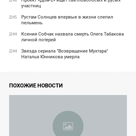
22:46
участниц
Рустам Солнцев впервые в жизни слепил
22:45
пельмень
Ксения Собчак назвала смерть Олега Табакова
22:44
личной потерей
Звезда сериала "Возвращение Мухтара"
22:44
Наталья Юнникова умерла
ПОХОЖИЕ НОВОСТИ
8:48
УББОТА