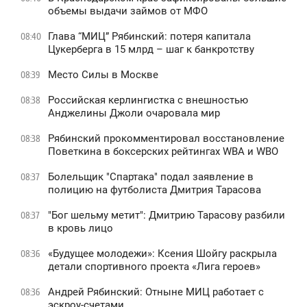
объемы выдачи займов от МФО
Глава “МИЦ” Рябинский: потеря капитала
08:40
Цукерберга в 15 млрд – шаг к банкротству
Место Силы в Москве
08:39
Российская керлингистка с внешностью
08:38
Анджелины Джоли очаровала мир
Рябинский прокомментировал восстановление
08:38
Поветкина в боксерских рейтингах WBA и WBO
Болельщик "Спартака" подал заявление в
08:37
полицию на футболиста Дмитрия Тарасова
"Бог шельму метит": Дмитрию Тарасову разбили
08:37
в кровь лицо
«Будущее молодежи»: Ксения Шойгу раскрыла
08:36
детали спортивного проекта «Лига героев»
Андрей Рябинский: Отныне МИЦ работает с
08:36
эскроу-счетами