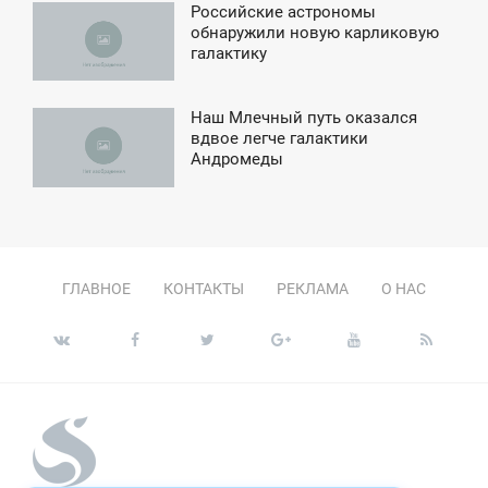
Российские астрономы
5:55
обнаружили новую карликовую
галактику
ТОРНИК
Наш Млечный путь оказался
2:51
вдвое легче галактики
Андромеды
ЕТВЕРГ
ГЛАВНОЕ
КОНТАКТЫ
РЕКЛАМА
О НАС