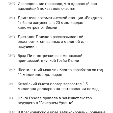
Исследование показало, что здоровый сон -
08:45
важнейший показатель счастья
Двигатели автоматической станции «Вояджер–
08:44
1» были запущены в 20 миллиардах
километров от Земли
Диетолог Поляков рассказывает об
08:43
опасностях, связанных с малиной для
похудения
Брэд Питт встречается с монакской
08:43
принцессой, внучкой Грэйс Келли
Шестилетний мальчик-блогер заработал за год
08:42
11 миллионов долларов
Китайский бьюти-блогер заработал 1,5
08:41
миллиона долларов на тестировании помад
Ольга Бузова привела в замешательство
08:41
ведущего в "Вечернем Урганте"
В Краснодарском крае зафиксированы большие
08:40