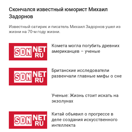
Скончался известный юморист Михаил
Задорнов
Известный сатирик и писатель Михаил Задорнов ушел из
жизни на 70-м году жизни.
Комета могла погубить древних
2:30
американцев – ученые
ВОСКРЕСЕНЬЕ
Британские исследователи
0
1:36
развенчали главные мифы о сне
ВОСКРЕСЕНЬЕ
Ученые: Жизнь стоит искать на
0
3:34
экзолунах
ВОСКРЕСЕНЬЕ
Китай объявил о прогрессе в
0:43
деле создания искусственного
0
интеллекта
ВОСКРЕСЕНЬЕ