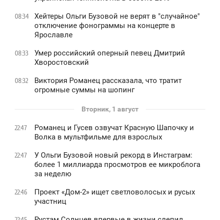
Хейтеры Ольги Бузовой не верят в "случайное"
08:34
отключение фонограммы на концерте в
Ярославле
Умер российский оперный певец Дмитрий
08:33
Хворостовский
Виктория Романец рассказала, что тратит
08:32
огромные суммы на шопинг
Вторник, 1 август
Романец и Гусев озвучат Красную Шапочку и
22:47
Волка в мультфильме для взрослых
У Ольги Бузовой новый рекорд в Инстаграм:
22:47
более 1 миллиарда просмотров ее микроблога
за неделю
Проект «Дом-2» ищет светловолосых и русых
22:46
участниц
Рустам Солнцев впервые в жизни слепил
22:45