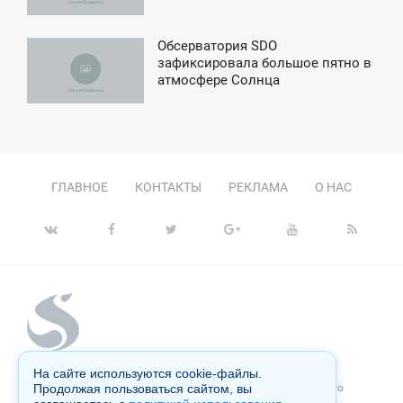
Обсерватория SDO
5:36
зафиксировала большое пятно в
атмосфере Солнца
ЕТВЕРГ
ГЛАВНОЕ
КОНТАКТЫ
РЕКЛАМА
О НАС
На сайте используются cookie-файлы.
Копирование материалов сайта запрещено без письменного
Продолжая пользоваться сайтом, вы
согласия администрации и преследуется по закону.