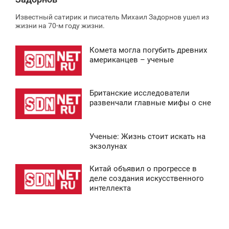
Известный сатирик и писатель Михаил Задорнов ушел из
жизни на 70-м году жизни.
Комета могла погубить древних
2:30
американцев – ученые
ВОСКРЕСЕНЬЕ
Британские исследователи
0
1:36
развенчали главные мифы о сне
ВОСКРЕСЕНЬЕ
Ученые: Жизнь стоит искать на
0
3:34
экзолунах
ВОСКРЕСЕНЬЕ
Китай объявил о прогрессе в
0:43
деле создания искусственного
0
интеллекта
ВОСКРЕСЕНЬЕ
0