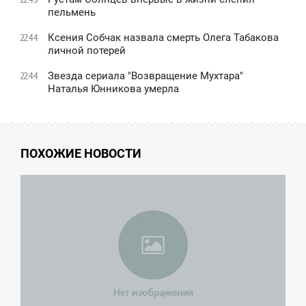
пельмень
Ксения Собчак назвала смерть Олега Табакова
22:44
личной потерей
Звезда сериала "Возвращение Мухтара"
22:44
Наталья Юнникова умерла
ПОХОЖИЕ НОВОСТИ
0:49
ПОНЕДЕЛЬНИК