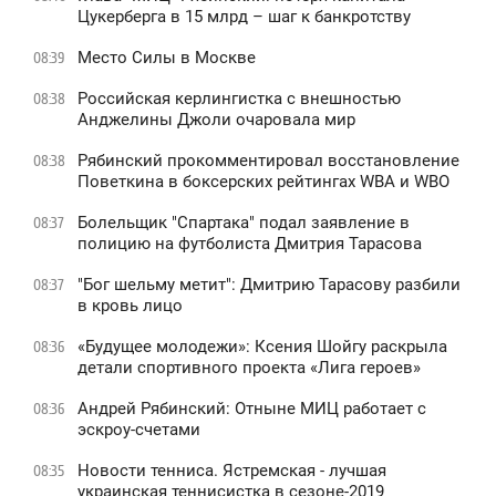
Цукерберга в 15 млрд – шаг к банкротству
Место Силы в Москве
08:39
Российская керлингистка с внешностью
08:38
Анджелины Джоли очаровала мир
Рябинский прокомментировал восстановление
08:38
Поветкина в боксерских рейтингах WBA и WBO
Болельщик "Спартака" подал заявление в
08:37
полицию на футболиста Дмитрия Тарасова
"Бог шельму метит": Дмитрию Тарасову разбили
08:37
в кровь лицо
«Будущее молодежи»: Ксения Шойгу раскрыла
08:36
детали спортивного проекта «Лига героев»
Андрей Рябинский: Отныне МИЦ работает с
08:36
эскроу-счетами
Новости тенниса. Ястремская - лучшая
08:35
украинская теннисистка в сезоне-2019