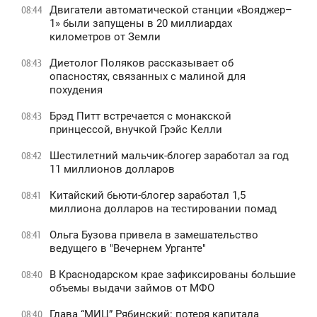
Двигатели автоматической станции «Вояджер–
08:44
1» были запущены в 20 миллиардах
километров от Земли
Диетолог Поляков рассказывает об
08:43
опасностях, связанных с малиной для
похудения
Брэд Питт встречается с монакской
08:43
принцессой, внучкой Грэйс Келли
Шестилетний мальчик-блогер заработал за год
08:42
11 миллионов долларов
Китайский бьюти-блогер заработал 1,5
08:41
миллиона долларов на тестировании помад
Ольга Бузова привела в замешательство
08:41
ведущего в "Вечернем Урганте"
В Краснодарском крае зафиксированы большие
08:40
объемы выдачи займов от МФО
Глава “МИЦ” Рябинский: потеря капитала
08:40