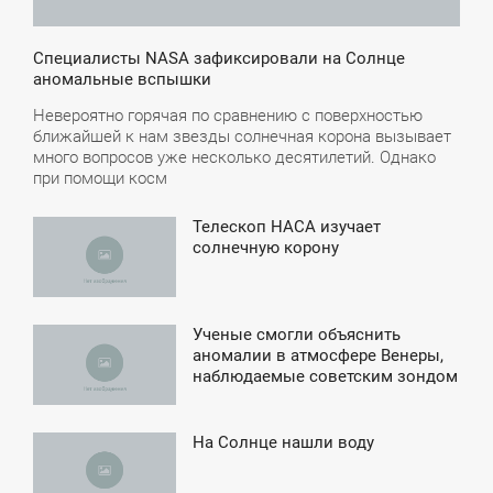
Специалисты NASA зафиксировали на Солнце
аномальные вспышки
Невероятно горячая по сравнению с поверхностью
ближайшей к нам звезды солнечная корона вызывает
много вопросов уже несколько десятилетий. Однако
при помощи косм
Телескоп НАСА изучает
1:42
солнечную корону
СРЕДА
Ученые смогли объяснить
1:34
аномалии в атмосфере Венеры,
наблюдаемые советским зондом
ТОРНИК
На Солнце нашли воду
4:04
ТОРНИК