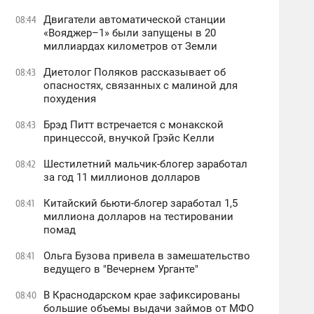
Двигатели автоматической станции
08:44
«Вояджер–1» были запущены в 20
миллиардах километров от Земли
Диетолог Поляков рассказывает об
08:43
опасностях, связанных с малиной для
похудения
Брэд Питт встречается с монакской
08:43
принцессой, внучкой Грэйс Келли
Шестилетний мальчик-блогер заработал
08:42
за год 11 миллионов долларов
Китайский бьюти-блогер заработал 1,5
08:41
миллиона долларов на тестировании
помад
Ольга Бузова привела в замешательство
08:41
ведущего в "Вечернем Урганте"
В Краснодарском крае зафиксированы
08:40
большие объемы выдачи займов от МФО