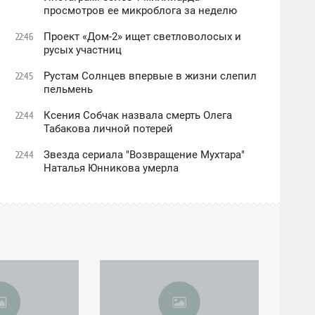
просмотров ее микроблога за неделю
Проект «Дом-2» ищет светловолосых и
22:46
русых участниц
Рустам Солнцев впервые в жизни слепил
22:45
пельмень
Ксения Собчак назвала смерть Олега
22:44
Табакова личной потерей
Звезда сериала "Возвращение Мухтара"
22:44
Наталья Юнникова умерла
06:38
СУББОТА