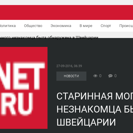
Политика
Общество
Экономика
В мире
Спорт
Происш
енного незнакомца была обнаружена в Швейцарии
27-09-2016, 06:39
0
0
НОВОСТИ
СТАРИННАЯ МО
НЕЗНАКОМЦА Б
ШВЕЙЦАРИИ