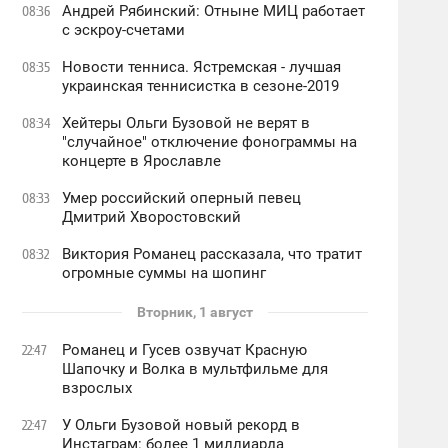
Андрей Рябинский: Отныне МИЦ работает
08:36
с эскроу-счетами
Новости тенниса. Ястремская - лучшая
08:35
украинская теннисистка в сезоне-2019
Хейтеры Ольги Бузовой не верят в
08:34
"случайное" отключение фонограммы на
концерте в Ярославле
Умер российский оперный певец
08:33
Дмитрий Хворостовский
Виктория Романец рассказала, что тратит
08:32
огромные суммы на шопинг
Вторник, 1 август
Романец и Гусев озвучат Красную
22:47
Шапочку и Волка в мультфильме для
взрослых
У Ольги Бузовой новый рекорд в
22:47
Инстаграм: более 1 миллиарда