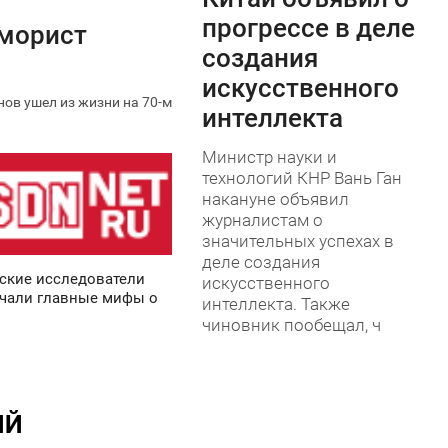
0
прогрессе в деле
юморист
создания
искусственного
ов ушел из жизни на 70-м
интеллекта
Министр науки и
технологий КНР Вань Ган
накануне объявил
журналистам о
значительных успехах в
деле создания
ские исследователи
искусственного
чали главные мифы о
интеллекта. Также
чиновник пообещал, ч
ИЙ