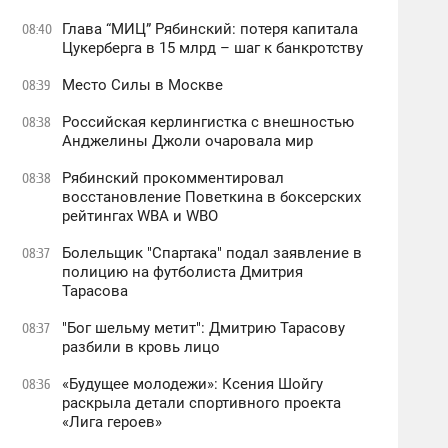
Глава “МИЦ” Рябинский: потеря капитала
08:40
Цукерберга в 15 млрд – шаг к банкротству
Место Силы в Москве
08:39
Российская керлингистка с внешностью
08:38
Анджелины Джоли очаровала мир
Рябинский прокомментировал
08:38
восстановление Поветкина в боксерских
рейтингах WBA и WBO
Болельщик "Спартака" подал заявление в
08:37
полицию на футболиста Дмитрия
Тарасова
"Бог шельму метит": Дмитрию Тарасову
08:37
разбили в кровь лицо
«Будущее молодежи»: Ксения Шойгу
08:36
раскрыла детали спортивного проекта
«Лига героев»