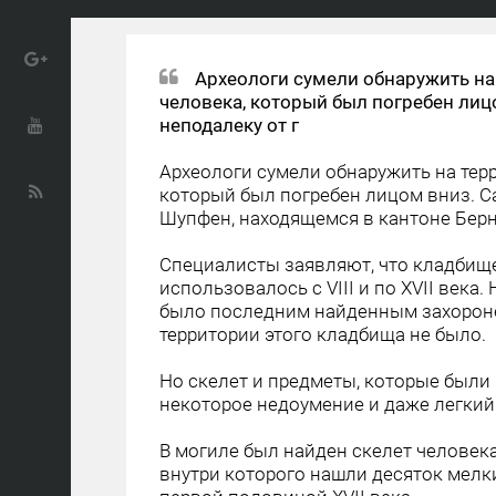
Археологи сумели обнаружить н
человека, который был погребен ли
неподалеку от г
Археологи сумели обнаружить на тер
который был погребен лицом вниз. С
Шупфен, находящемся в кантоне Берн
Специалисты заявляют, что кладбище
использовалось с VIII и по XVII века
было последним найденным захороне
территории этого кладбища не было.
Но скелет и предметы, которые были
некоторое недоумение и даже легкий
В могиле был найден скелет человека
внутри которого нашли десяток мелк