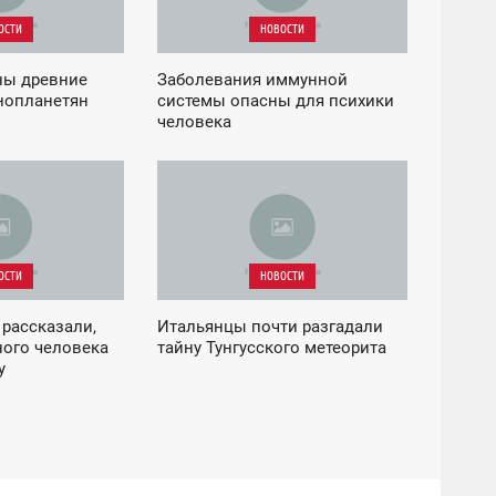
ОСТИ
НОВОСТИ
ны древние
Заболевания иммунной
нопланетян
системы опасны для психики
человека
11:06
ВТОРНИК
ОСТИ
НОВОСТИ
рассказали,
Итальянцы почти разгадали
ного человека
тайну Тунгусского метеорита
у