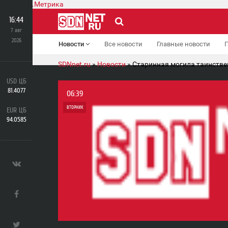
16:44
7 авг
2026
Новости
Все новости
Главные новости
SDNnet.ru
»
Новости
» Старинная могила таинств
USD ЦБ
81.4077
06:39
ВТОРНИК
EUR ЦБ
94.0585
0
0