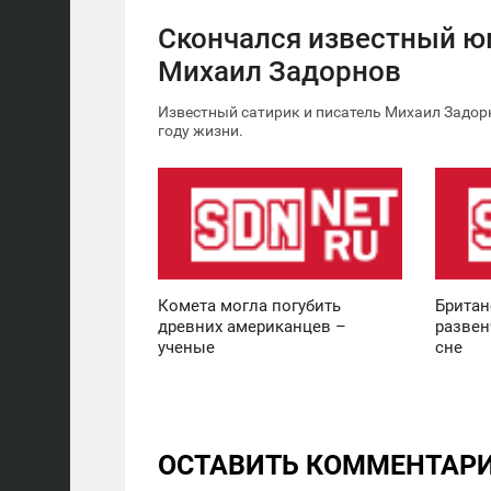
Скончался известный 
Михаил Задорнов
Известный сатирик и писатель Михаил Задорн
году жизни.
12:30
11:36
ВОСКРЕСЕНЬЕ
ВОСКРЕСЕНЬЕ
0
0
Комета могла погубить
Британ
древних американцев –
развен
ученые
сне
ОСТАВИТЬ КОММЕНТАР