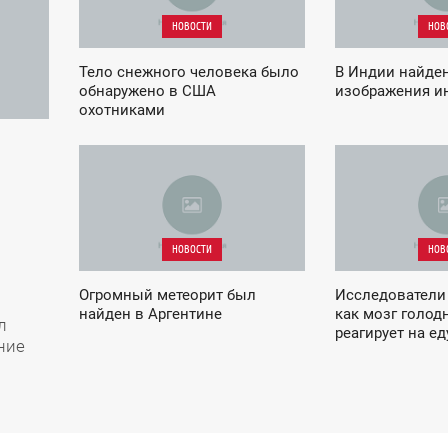
НОВОСТИ
НОВ
Тело снежного человека было
В Индии найде
обнаружено в США
изображения и
охотниками
06:15
06:45
СРЕДА
ПЯТНИЦА
НОВОСТИ
НОВ
Огромный метеорит был
Исследователи 
найден в Аргентине
как мозг голод
л
реагирует на ед
ние