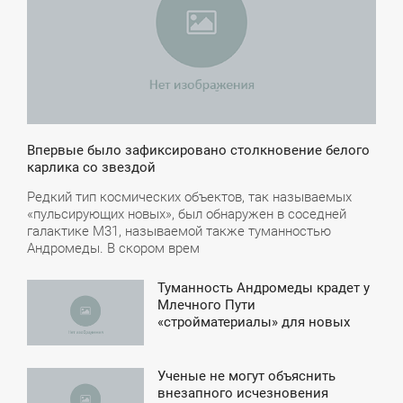
Впервые было зафиксировано столкновение белого
карлика со звездой
Редкий тип космических объектов, так называемых
«пульсирующих новых», был обнаружен в соседней
галактике М31, называемой также туманностью
Андромеды. В скором врем
Туманность Андромеды крадет у
7:44
Млечного Пути
«стройматериалы» для новых
УББОТА
звезд
Ученые не могут объяснить
5:00
внезапного исчезновения