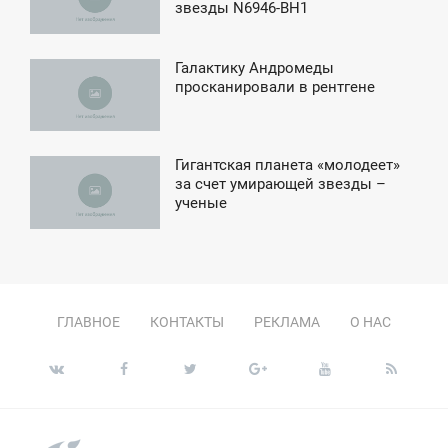
звезды N6946-BH1
ЯТНИЦА
Галактику Андромеды
4:47
просканировали в рентгене
ЕТВЕРГ
Гигантская планета «молодеет»
8:29
за счет умирающей звезды –
ученые
ВОСКРЕСЕНЬЕ
ГЛАВНОЕ
КОНТАКТЫ
РЕКЛАМА
О НАС