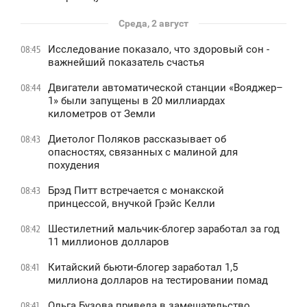
Среда, 2 август
Исследование показало, что здоровый сон -
08:45
важнейший показатель счастья
Двигатели автоматической станции «Вояджер–
08:44
1» были запущены в 20 миллиардах
километров от Земли
Диетолог Поляков рассказывает об
08:43
опасностях, связанных с малиной для
похудения
Брэд Питт встречается с монакской
08:43
принцессой, внучкой Грэйс Келли
Шестилетний мальчик-блогер заработал за год
08:42
11 миллионов долларов
Китайский бьюти-блогер заработал 1,5
08:41
миллиона долларов на тестировании помад
Ольга Бузова привела в замешательство
08:41