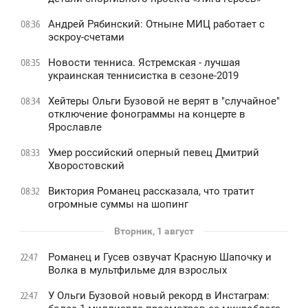
Андрей Рябинский: Отныне МИЦ работает с
08:36
эскроу-счетами
Новости тенниса. Ястремская - лучшая
08:35
украинская теннисистка в сезоне-2019
Хейтеры Ольги Бузовой не верят в "случайное"
08:34
отключение фонограммы на концерте в
Ярославле
Умер российский оперный певец Дмитрий
08:33
Хворостовский
Виктория Романец рассказала, что тратит
08:32
огромные суммы на шопинг
Вторник, 1 август
Романец и Гусев озвучат Красную Шапочку и
22:47
Волка в мультфильме для взрослых
У Ольги Бузовой новый рекорд в Инстаграм:
22:47