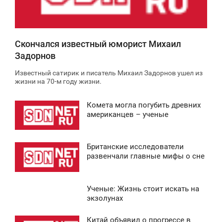
4 652
Скончался известный юморист Михаил
Задорнов
Известный сатирик и писатель Михаил Задорнов ушел из
жизни на 70-м году жизни.
Комета могла погубить древних
2:30
американцев – ученые
ВОСКРЕСЕНЬЕ
Британские исследователи
0
1:36
развенчали главные мифы о сне
ВОСКРЕСЕНЬЕ
Ученые: Жизнь стоит искать на
0
3:34
экзолунах
ВОСКРЕСЕНЬЕ
Китай объявил о прогрессе в