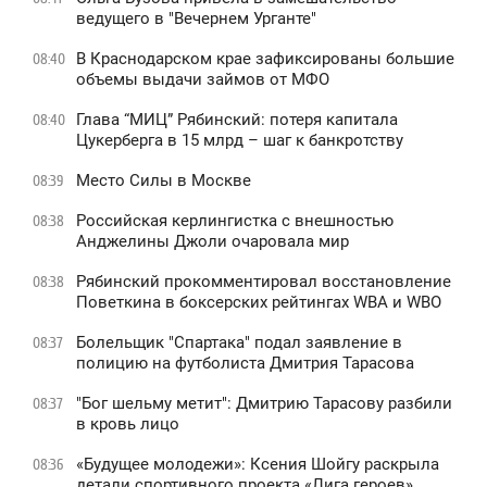
ведущего в "Вечернем Урганте"
В Краснодарском крае зафиксированы большие
08:40
объемы выдачи займов от МФО
Глава “МИЦ” Рябинский: потеря капитала
08:40
Цукерберга в 15 млрд – шаг к банкротству
Место Силы в Москве
08:39
Российская керлингистка с внешностью
08:38
Анджелины Джоли очаровала мир
Рябинский прокомментировал восстановление
08:38
Поветкина в боксерских рейтингах WBA и WBO
Болельщик "Спартака" подал заявление в
08:37
полицию на футболиста Дмитрия Тарасова
"Бог шельму метит": Дмитрию Тарасову разбили
08:37
в кровь лицо
«Будущее молодежи»: Ксения Шойгу раскрыла
08:36
детали спортивного проекта «Лига героев»