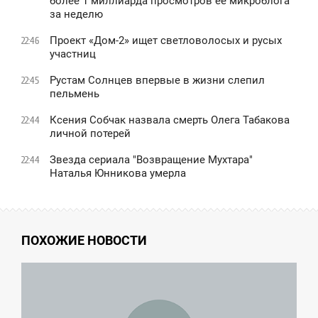
более 1 миллиарда просмотров ее микроблога
за неделю
Проект «Дом-2» ищет светловолосых и русых
22:46
участниц
Рустам Солнцев впервые в жизни слепил
22:45
пельмень
Ксения Собчак назвала смерть Олега Табакова
22:44
личной потерей
Звезда сериала "Возвращение Мухтара"
22:44
Наталья Юнникова умерла
ПОХОЖИЕ НОВОСТИ
5:10
ВОСКРЕСЕНЬЕ