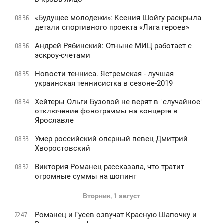
«Будущее молодежи»: Ксения Шойгу раскрыла
08:36
детали спортивного проекта «Лига героев»
Андрей Рябинский: Отныне МИЦ работает с
08:36
эскроу-счетами
Новости тенниса. Ястремская - лучшая
08:35
украинская теннисистка в сезоне-2019
Хейтеры Ольги Бузовой не верят в "случайное"
08:34
отключение фонограммы на концерте в
Ярославле
Умер российский оперный певец Дмитрий
08:33
Хворостовский
Виктория Романец рассказала, что тратит
08:32
огромные суммы на шопинг
Вторник, 1 август
Романец и Гусев озвучат Красную Шапочку и
22:47