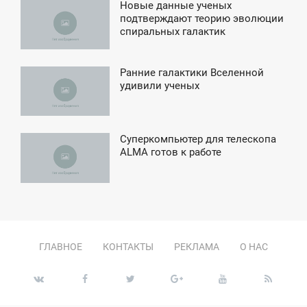
Новые данные ученых
5:36
подтверждают теорию эволюции
спиральных галактик
СРЕДА
Ранние галактики Вселенной
5:53
удивили ученых
ВОСКРЕСЕНЬЕ
Суперкомпьютер для телескопа
1:46
ALMA готов к работе
УББОТА
ГЛАВНОЕ
КОНТАКТЫ
РЕКЛАМА
О НАС