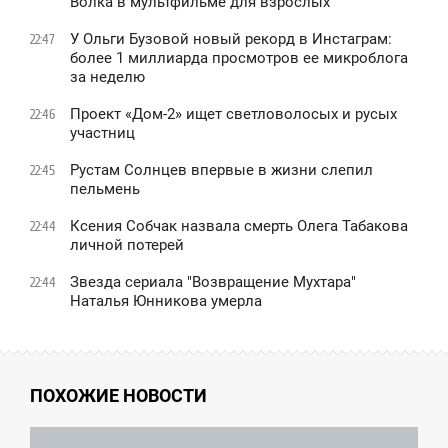
Волка в мультфильме для взрослых
У Ольги Бузовой новый рекорд в Инстаграм:
22:47
более 1 миллиарда просмотров ее микроблога
за неделю
Проект «Дом-2» ищет светловолосых и русых
22:46
участниц
Рустам Солнцев впервые в жизни слепил
22:45
пельмень
Ксения Собчак назвала смерть Олега Табакова
22:44
личной потерей
Звезда сериала "Возвращение Мухтара"
22:44
Наталья Юнникова умерла
ПОХОЖИЕ НОВОСТИ