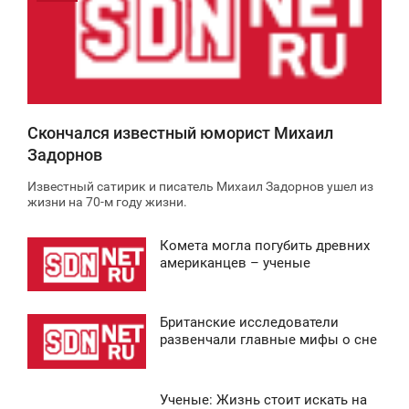
0
4 654
Скончался известный юморист Михаил
Задорнов
Известный сатирик и писатель Михаил Задорнов ушел из
жизни на 70-м году жизни.
Комета могла погубить древних
2:30
американцев – ученые
ВОСКРЕСЕНЬЕ
Британские исследователи
0
1:36
развенчали главные мифы о сне
ВОСКРЕСЕНЬЕ
Ученые: Жизнь стоит искать на
0