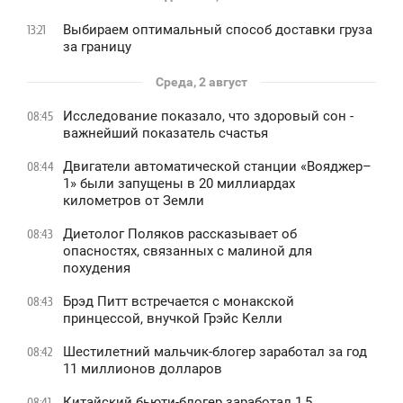
Выбираем оптимальный способ доставки груза
13:21
за границу
Среда, 2 август
Исследование показало, что здоровый сон -
08:45
важнейший показатель счастья
Двигатели автоматической станции «Вояджер–
08:44
1» были запущены в 20 миллиардах
километров от Земли
Диетолог Поляков рассказывает об
08:43
опасностях, связанных с малиной для
похудения
Брэд Питт встречается с монакской
08:43
принцессой, внучкой Грэйс Келли
Шестилетний мальчик-блогер заработал за год
08:42
11 миллионов долларов
Китайский бьюти-блогер заработал 1,5
08:41