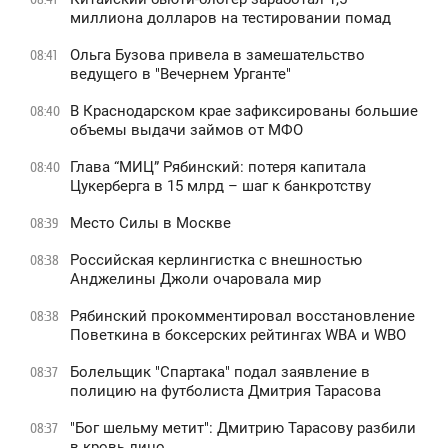
миллиона долларов на тестировании помад
Ольга Бузова привела в замешательство
08:41
ведущего в "Вечернем Урганте"
В Краснодарском крае зафиксированы большие
08:40
объемы выдачи займов от МФО
Глава “МИЦ” Рябинский: потеря капитала
08:40
Цукерберга в 15 млрд – шаг к банкротству
Место Силы в Москве
08:39
Российская керлингистка с внешностью
08:38
Анджелины Джоли очаровала мир
Рябинский прокомментировал восстановление
08:38
Поветкина в боксерских рейтингах WBA и WBO
Болельщик "Спартака" подал заявление в
08:37
полицию на футболиста Дмитрия Тарасова
"Бог шельму метит": Дмитрию Тарасову разбили
08:37
в кровь лицо