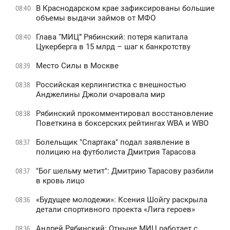
В Краснодарском крае зафиксированы большие
08:40
объемы выдачи займов от МФО
Глава “МИЦ” Рябинский: потеря капитала
08:40
Цукерберга в 15 млрд – шаг к банкротству
Место Силы в Москве
08:39
Российская керлингистка с внешностью
08:38
Анджелины Джоли очаровала мир
Рябинский прокомментировал восстановление
08:38
Поветкина в боксерских рейтингах WBA и WBO
Болельщик "Спартака" подал заявление в
08:37
полицию на футболиста Дмитрия Тарасова
"Бог шельму метит": Дмитрию Тарасову разбили
08:37
в кровь лицо
«Будущее молодежи»: Ксения Шойгу раскрыла
08:36
детали спортивного проекта «Лига героев»
Андрей Рябинский: Отныне МИЦ работает с
08:36