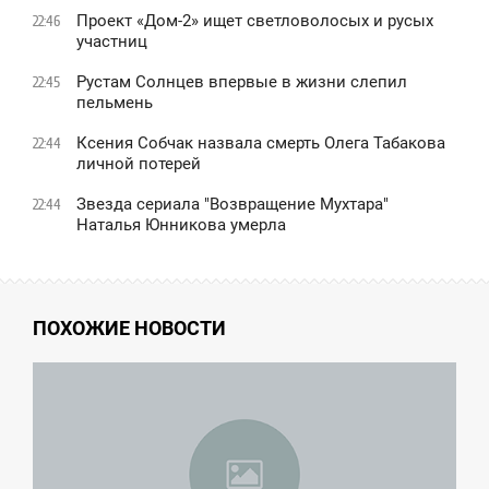
Проект «Дом-2» ищет светловолосых и русых
22:46
участниц
Рустам Солнцев впервые в жизни слепил
22:45
пельмень
Ксения Собчак назвала смерть Олега Табакова
22:44
личной потерей
Звезда сериала "Возвращение Мухтара"
22:44
Наталья Юнникова умерла
ПОХОЖИЕ НОВОСТИ
19:11
ЯТНИЦА