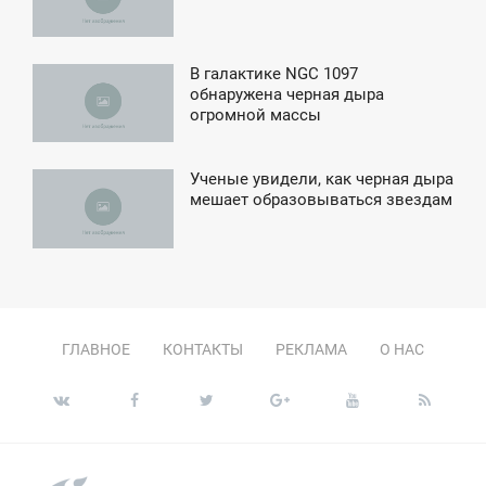
ЕТВЕРГ
В галактике NGC 1097
5:07
обнаружена черная дыра
огромной массы
ЯТНИЦА
Ученые увидели, как черная дыра
2:04
мешает образовываться звездам
УББОТА
ГЛАВНОЕ
КОНТАКТЫ
РЕКЛАМА
О НАС