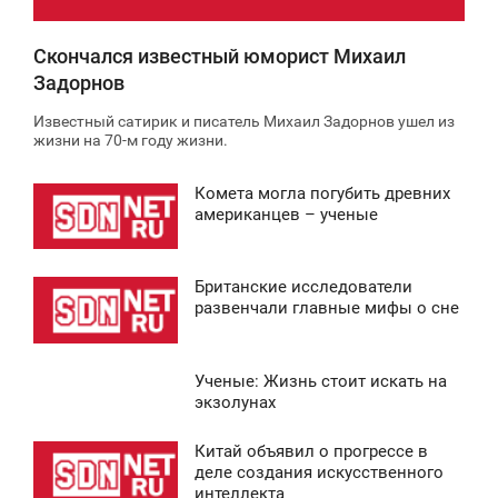
Скончался известный юморист Михаил
Задорнов
Известный сатирик и писатель Михаил Задорнов ушел из
жизни на 70-м году жизни.
Комета могла погубить древних
2:30
американцев – ученые
ВОСКРЕСЕНЬЕ
Британские исследователи
0
1:36
развенчали главные мифы о сне
ВОСКРЕСЕНЬЕ
Ученые: Жизнь стоит искать на
0
3:34
экзолунах
ВОСКРЕСЕНЬЕ
Китай объявил о прогрессе в
0:43
деле создания искусственного
0
интеллекта