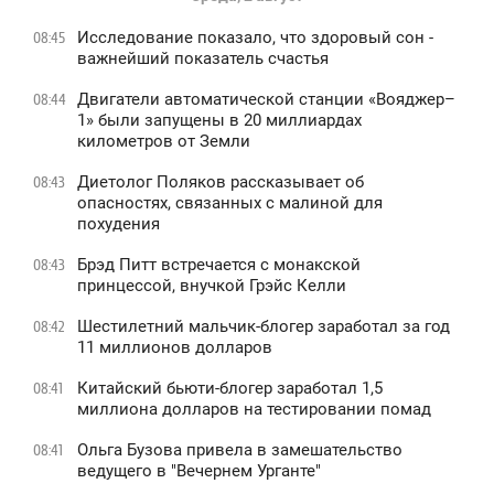
Исследование показало, что здоровый сон -
08:45
важнейший показатель счастья
Двигатели автоматической станции «Вояджер–
08:44
1» были запущены в 20 миллиардах
километров от Земли
Диетолог Поляков рассказывает об
08:43
опасностях, связанных с малиной для
похудения
Брэд Питт встречается с монакской
08:43
принцессой, внучкой Грэйс Келли
Шестилетний мальчик-блогер заработал за год
08:42
11 миллионов долларов
Китайский бьюти-блогер заработал 1,5
08:41
миллиона долларов на тестировании помад
Ольга Бузова привела в замешательство
08:41
ведущего в "Вечернем Урганте"