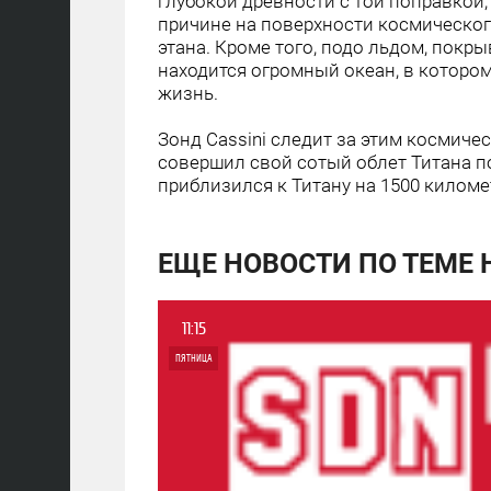
глубокой древности с той поправкой,
причине на поверхности космического
этана. Кроме того, подо льдом, покр
находится огромный океан, в котором
жизнь.
Зонд Cassini следит за этим космиче
совершил свой сотый облет Титана по
приблизился к Титану на 1500 килом
ЕЩЕ НОВОСТИ ПО ТЕМЕ
11:15
ПЯТНИЦА
0
4 654