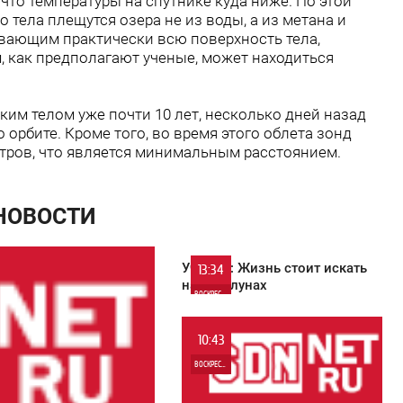
 что температуры на спутнике куда ниже. По этой
 тела плещутся озера не из воды, а из метана и
ывающим практически всю поверхность тела,
, как предполагают ученые, может находиться
ским телом уже почти 10 лет, несколько дней назад
 орбите. Кроме того, во время этого облета зонд
етров, что является минимальным расстоянием.
 НОВОСТИ
Ученые: Жизнь стоит искать
13:34
на экзолунах
ВОСКРЕСЕНЬЕ
0
10:43
ВОСКРЕСЕНЬЕ
0