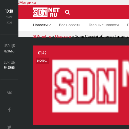
10:18
9 авг
2026
Новости
Все новости
Главные новости
SDNnet.ru
»
Новости
» Зонд Cassini облетел Титан 
USD ЦБ
82.1665
01:42
ВОСКРЕСЕНЬЕ
EUR ЦБ
94.8366
0
0