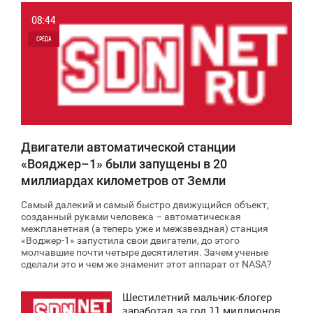
08:44
СРЕДА
0
7 132
Двигатели автоматической станции
«Вояджер–1» были запущены в 20
миллиардах километров от Земли
Самый далекий и самый быстро движущийся объект,
созданный руками человека – автоматическая
межпланетная (а теперь уже и межзвездная) станция
«Воджер-1» запустила свои двигатели, до этого
молчавшие почти четыре десятилетия. Зачем ученые
сделали это и чем же знаменит этот аппарат от NASA?
Шестилетний мальчик-блогер
8:42
заработал за год 11 миллионов