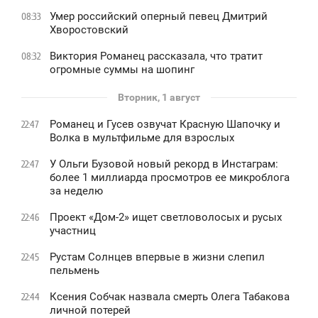
Умер российский оперный певец Дмитрий
08:33
Хворостовский
Виктория Романец рассказала, что тратит
08:32
огромные суммы на шопинг
Вторник, 1 август
Романец и Гусев озвучат Красную Шапочку и
22:47
Волка в мультфильме для взрослых
У Ольги Бузовой новый рекорд в Инстаграм:
22:47
более 1 миллиарда просмотров ее микроблога
за неделю
Проект «Дом-2» ищет светловолосых и русых
22:46
участниц
Рустам Солнцев впервые в жизни слепил
22:45
пельмень
Ксения Собчак назвала смерть Олега Табакова
22:44
личной потерей