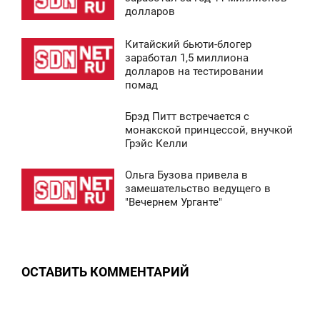
долларов
СРЕДА
Китайский бьюти-блогер
6 918
8:41
заработал 1,5 миллиона
долларов на тестировании
СРЕДА
помад
7 634
Брэд Питт встречается с
8:43
монакской принцессой, внучкой
Грэйс Келли
СРЕДА
Ольга Бузова привела в
8 860
8:41
замешательство ведущего в
"Вечернем Урганте"
СРЕДА
0
ОСТАВИТЬ КОММЕНТАРИЙ
9 651