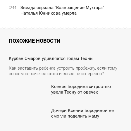
Звезда сериала "Возвращение Мухтара"
22:44
Наталья Юнникова умерла
ПОХОЖИЕ НОВОСТИ
9:27
Курбан Омаров удивляется годам Теоны
ТОРНИК
Как заставить ребенка устроить пробежку, если тому
совсем не хочется этого и вовсе не интересно?
Ксения Бородина хитростью
4:13
увела Теону от овечек
СРЕДА
Дочери Ксении Бородиной не
0:04
смогли поделить маму
СРЕДА