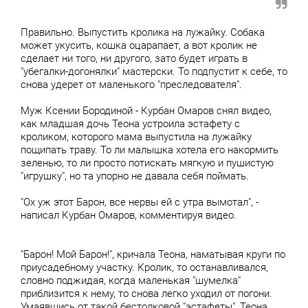
Правильно. Выпустить кролика на лужайку. Собака
может укусить, кошка оцарапает, а вот кролик не
сделает ни того, ни другого, зато будет играть в
"убегалки-догонялки" мастерски. То подпустит к себе, то
снова удерет от маленького "преследователя".
Муж Ксении Бородиной - Курбан Омаров снял видео,
как младшая дочь Теона устроила эстафету с
кроликом, которого мама выпустила на лужайку
пощипать траву. То ли малышка хотела его накормить
зеленью, то ли просто потискать мягкую и пушистую
"игрушку", но та упорно не давала себя поймать.
"Ох уж этот Барон, все нервы ей с утра вымотал", -
написал Курбан Омаров, комментируя видео.
"Барон! Мой Барон!", кричала Теона, наматывая круги по
приусадебному участку. Кролик, то останавливался,
словно поджидая, когда маленькая "шумелка"
приблизится к нему, то снова легко уходил от погони.
Умаявшись от такой бестолковой "эстафеты", Теона