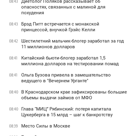
Диетолог Поляков рассказывает об
08:43
опасностях, связанных с малиной для
похудения
Брэд Питт встречается с монакской
08:43
принцессой, внучкой Грэйс Келли
Шестилетний мальчик-блогер заработал за год
08:42
11 миллионов долларов
Китайский бьюти-блогер заработал 1,5
08:41
миллиона долларов на тестировании помад
Ольга Бузова привела в замешательство
08:41
ведущего в "Вечернем Урганте"
В Краснодарском крае зафиксированы большие
08:40
объемы выдачи займов от МФО
Глава “МИЦ” Рябинский: потеря капитала
08:40
Цукерберга в 15 млрд – шаг к банкротству
Место Силы в Москве
08:39