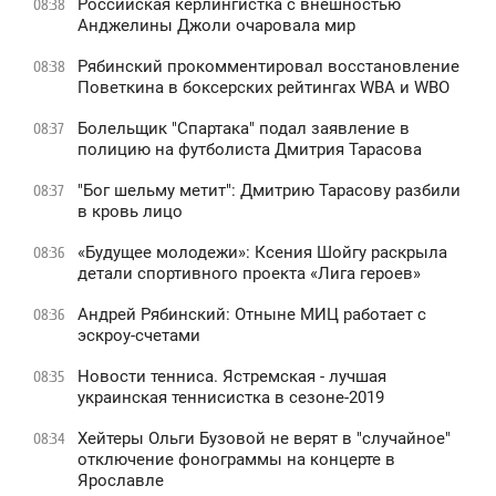
Российская керлингистка с внешностью
08:38
Анджелины Джоли очаровала мир
Рябинский прокомментировал восстановление
08:38
Поветкина в боксерских рейтингах WBA и WBO
Болельщик "Спартака" подал заявление в
08:37
полицию на футболиста Дмитрия Тарасова
"Бог шельму метит": Дмитрию Тарасову разбили
08:37
в кровь лицо
«Будущее молодежи»: Ксения Шойгу раскрыла
08:36
детали спортивного проекта «Лига героев»
Андрей Рябинский: Отныне МИЦ работает с
08:36
эскроу-счетами
Новости тенниса. Ястремская - лучшая
08:35
украинская теннисистка в сезоне-2019
Хейтеры Ольги Бузовой не верят в "случайное"
08:34
отключение фонограммы на концерте в
Ярославле