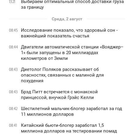
Выбираем оптимальный способ доставки груза
13:21
за границу
Среда, 2 август
Исследование показало, что здоровый сон -
08:45
важнейший показатель счастья
Двигатели автоматической станции «Вояджер–
08:44
1» были запущены в 20 миллиардах
километров от Земли
Диетолог Поляков рассказывает об
08:43
опасностях, связанных с малиной для
похудения
Брэд Питт встречается с монакской
08:43
принцессой, внучкой Грэйс Келли
Шестилетний мальчик-блогер заработал за год
08:42
11 миллионов долларов
Китайский бьюти-блогер заработал 1,5
08:41
миллиона долларов на тестировании помад