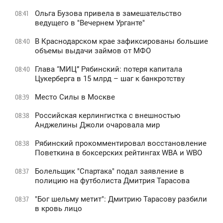
Ольга Бузова привела в замешательство
08:41
ведущего в "Вечернем Урганте"
В Краснодарском крае зафиксированы большие
08:40
объемы выдачи займов от МФО
Глава “МИЦ” Рябинский: потеря капитала
08:40
Цукерберга в 15 млрд – шаг к банкротству
Место Силы в Москве
08:39
Российская керлингистка с внешностью
08:38
Анджелины Джоли очаровала мир
Рябинский прокомментировал восстановление
08:38
Поветкина в боксерских рейтингах WBA и WBO
Болельщик "Спартака" подал заявление в
08:37
полицию на футболиста Дмитрия Тарасова
"Бог шельму метит": Дмитрию Тарасову разбили
08:37
в кровь лицо