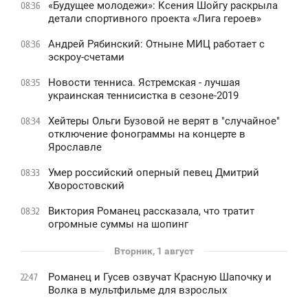
«Будущее молодежи»: Ксения Шойгу раскрыла
08:36
детали спортивного проекта «Лига героев»
Андрей Рябинский: Отныне МИЦ работает с
08:36
эскроу-счетами
Новости тенниса. Ястремская - лучшая
08:35
украинская теннисистка в сезоне-2019
Хейтеры Ольги Бузовой не верят в "случайное"
08:34
отключение фонограммы на концерте в
Ярославле
Умер российский оперный певец Дмитрий
08:33
Хворостовский
Виктория Романец рассказала, что тратит
08:32
огромные суммы на шопинг
Вторник, 1 август
Романец и Гусев озвучат Красную Шапочку и
22:47
Волка в мультфильме для взрослых