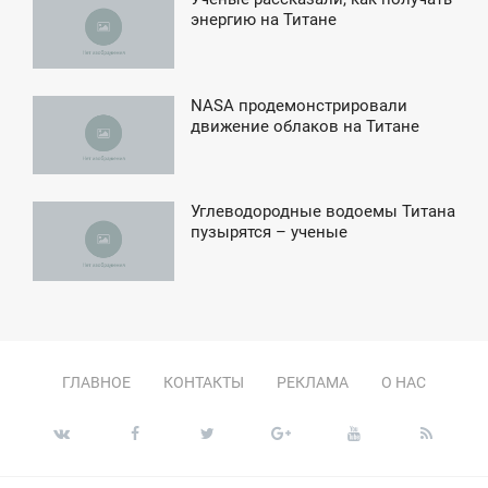
6:13
энергию на Титане
СРЕДА
NASA продемонстрировали
2:43
движение облаков на Титане
ВОСКРЕСЕНЬЕ
Углеводородные водоемы Титана
19:11
пузырятся – ученые
ЯТНИЦА
ГЛАВНОЕ
КОНТАКТЫ
РЕКЛАМА
О НАС