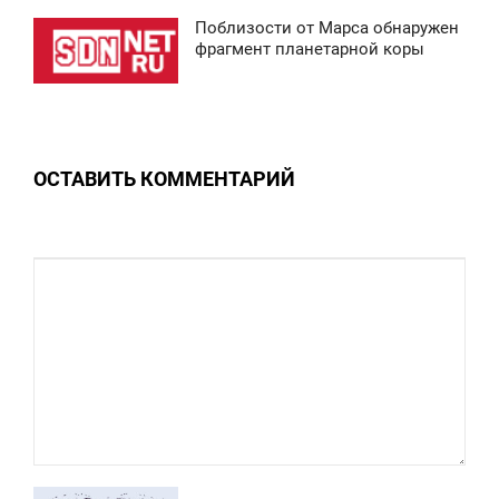
Поблизости от Марса обнаружен
0
4:49
фрагмент планетарной коры
ТОРНИК
0
ОСТАВИТЬ КОММЕНТАРИЙ
0