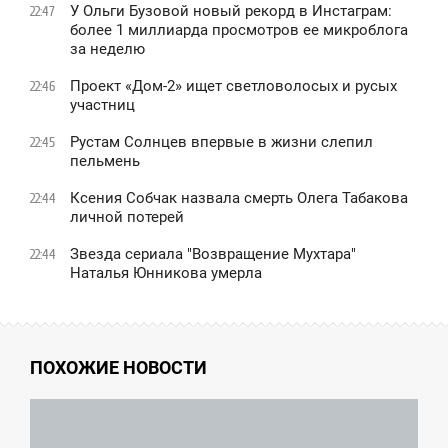
У Ольги Бузовой новый рекорд в Инстаграм:
22:47
более 1 миллиарда просмотров ее микроблога
за неделю
Проект «Дом-2» ищет светловолосых и русых
22:46
участниц
Рустам Солнцев впервые в жизни слепил
22:45
пельмень
Ксения Собчак назвала смерть Олега Табакова
22:44
личной потерей
Звезда сериала "Возвращение Мухтара"
22:44
Наталья Юнникова умерла
ПОХОЖИЕ НОВОСТИ
7:43