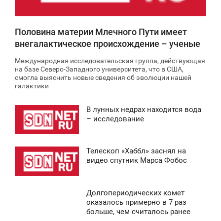
Половина материи Млечного Пути имеет
внегалактическое происхождение – ученые
Международная исследовательская группа, действующая
на базе Северо-Западного университета, что в США,
смогла выяснить новые сведения об эволюции нашей
галактики
В лунных недрах находится вода
9:44
– исследование
ТОРНИК
Телескоп «Хаббл» заснял на
0
4:22
видео спутник Марса Фобос
ЯТНИЦА
Долгопериодических комет
0
5:13
оказалось примерно в 7 раз
больше, чем считалось ранее
СРЕДА