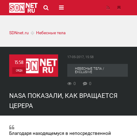
SDNnet.ru
Небесные тела
17-05-2017, 15:58
15:58
НЕБЕСНЫЕ ТЕЛА /
СРЕДА
EXCLUSIVE
0
0
0
NASA ПОКАЗАЛИ, КАК ВРАЩАЕТСЯ
0
ЦЕРЕРА
Благодаря находящемуся в непосредственной