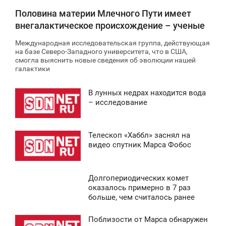
Половина материи Млечного Пути имеет
внегалактическое происхождение – ученые
Международная исследовательская группа, действующая
на базе Северо-Западного университета, что в США,
смогла выяснить новые сведения об эволюции нашей
галактики
В лунных недрах находится вода
9:44
– исследование
ТОРНИК
Телескоп «Хаббл» заснял на
0
4:22
видео спутник Марса Фобос
ЯТНИЦА
Долгопериодических комет
0
5:13
оказалось примерно в 7 раз
больше, чем считалось ранее
СРЕДА
Поблизости от Марса обнаружен
0