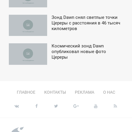
СРЕДА
Зонд Dawn снял светлые точки
0:54
Цереры с расстояния в 46 тысяч
километров
ЯТНИЦА
Космический зонд Dawn
1:27
опубликовал новые фото
Цереры
СРЕДА
ГЛАВНОЕ
КОНТАКТЫ
РЕКЛАМА
О НАС