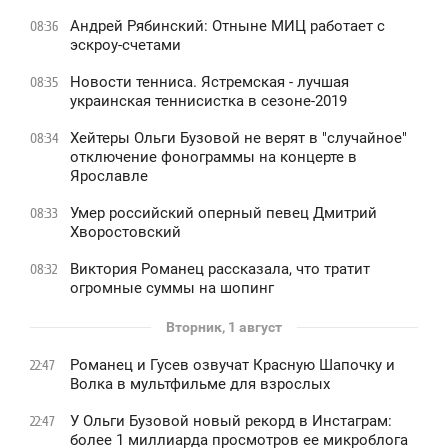
Андрей Рябинский: Отныне МИЦ работает с
08:36
эскроу-счетами
Новости тенниса. Ястремская - лучшая
08:35
украинская теннисистка в сезоне-2019
Хейтеры Ольги Бузовой не верят в "случайное"
08:34
отключение фонограммы на концерте в
Ярославле
Умер российский оперный певец Дмитрий
08:33
Хворостовский
Виктория Романец рассказала, что тратит
08:32
огромные суммы на шопинг
Вторник, 1 август
Романец и Гусев озвучат Красную Шапочку и
22:47
Волка в мультфильме для взрослых
У Ольги Бузовой новый рекорд в Инстаграм:
22:47
более 1 миллиарда просмотров ее микроблога