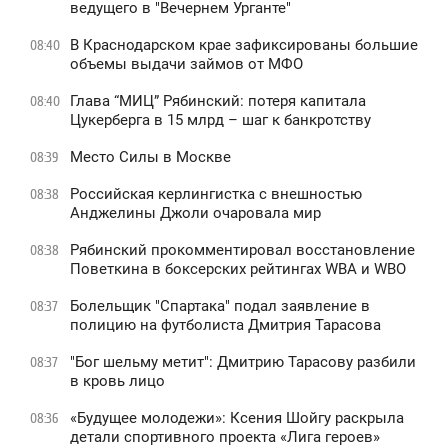
ведущего в "Вечернем Урганте"
В Краснодарском крае зафиксированы большие
08:40
объемы выдачи займов от МФО
Глава “МИЦ” Рябинский: потеря капитала
08:40
Цукерберга в 15 млрд – шаг к банкротству
Место Силы в Москве
08:39
Российская керлингистка с внешностью
08:38
Анджелины Джоли очаровала мир
Рябинский прокомментировал восстановление
08:38
Поветкина в боксерских рейтингах WBA и WBO
Болельщик "Спартака" подал заявление в
08:37
полицию на футболиста Дмитрия Тарасова
"Бог шельму метит": Дмитрию Тарасову разбили
08:37
в кровь лицо
«Будущее молодежи»: Ксения Шойгу раскрыла
08:36
детали спортивного проекта «Лига героев»