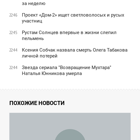
за неделю
Проект «Дом-2» ищет светловолосых и русых
22:46
участниц
Рустам Солнцев впервые в жизни слепил
22:45
пельмень
Ксения Собчак назвала смерть Олега Табакова
22:44
личной потерей
Звезда сериала "Возвращение Мухтара"
22:44
Наталья Юнникова умерла
ПОХОЖИЕ НОВОСТИ
2:05
ВОСКРЕСЕНЬЕ