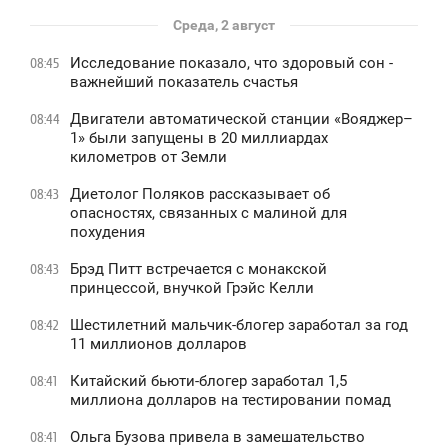
Среда, 2 август
Исследование показало, что здоровый сон -
08:45
важнейший показатель счастья
Двигатели автоматической станции «Вояджер–
08:44
1» были запущены в 20 миллиардах
километров от Земли
Диетолог Поляков рассказывает об
08:43
опасностях, связанных с малиной для
похудения
Брэд Питт встречается с монакской
08:43
принцессой, внучкой Грэйс Келли
Шестилетний мальчик-блогер заработал за год
08:42
11 миллионов долларов
Китайский бьюти-блогер заработал 1,5
08:41
миллиона долларов на тестировании помад
Ольга Бузова привела в замешательство
08:41