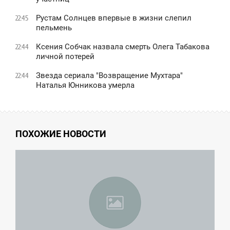
Рустам Солнцев впервые в жизни слепил
22:45
пельмень
Ксения Собчак назвала смерть Олега Табакова
22:44
личной потерей
Звезда сериала "Возвращение Мухтара"
22:44
Наталья Юнникова умерла
ПОХОЖИЕ НОВОСТИ
6:57
ТОРНИК