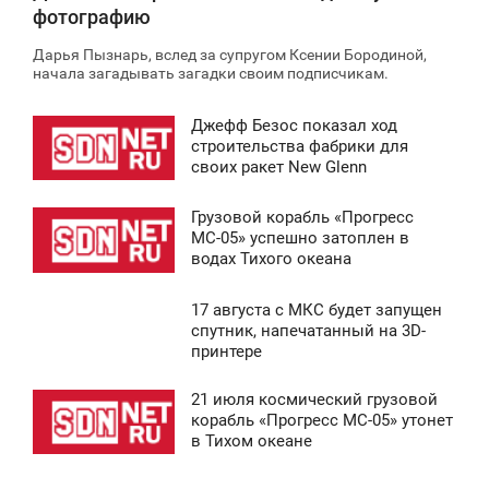
фотографию
Дарья Пызнарь, вслед за супругом Ксении Бородиной,
начала загадывать загадки своим подписчикам.
Джефф Безос показал ход
15:12
строительства фабрики для
своих ракет New Glenn
ЯТНИЦА
Грузовой корабль «Прогресс
0
4:23
МС-05» успешно затоплен в
водах Тихого океана
ЯТНИЦА
17 августа с МКС будет запущен
0
2:09
спутник, напечатанный на 3D-
принтере
ПОНЕДЕЛЬНИК
21 июля космический грузовой
0
17:12
корабль «Прогресс МС-05» утонет
в Тихом океане
ЕТВЕРГ