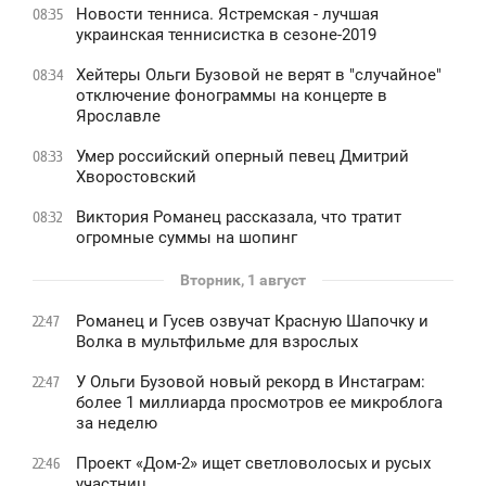
Новости тенниса. Ястремская - лучшая
08:35
украинская теннисистка в сезоне-2019
Хейтеры Ольги Бузовой не верят в "случайное"
08:34
отключение фонограммы на концерте в
Ярославле
Умер российский оперный певец Дмитрий
08:33
Хворостовский
Виктория Романец рассказала, что тратит
08:32
огромные суммы на шопинг
Вторник, 1 август
Романец и Гусев озвучат Красную Шапочку и
22:47
Волка в мультфильме для взрослых
У Ольги Бузовой новый рекорд в Инстаграм:
22:47
более 1 миллиарда просмотров ее микроблога
за неделю
Проект «Дом-2» ищет светловолосых и русых
22:46
участниц