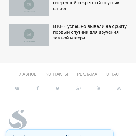
7:54
очередной секретный спутник-
шпион
УББОТА
В КНР успешно вывели на орбиту
6:01
первый спутник для изучения
темной матери
ЕТВЕРГ
ГЛАВНОЕ
КОНТАКТЫ
РЕКЛАМА
О НАС