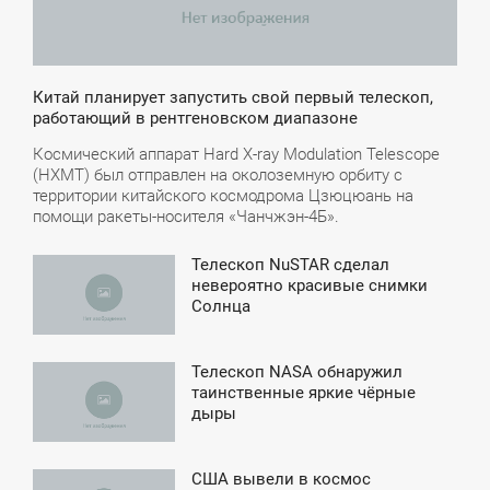
Китай планирует запустить свой первый телескоп,
работающий в рентгеновском диапазоне
Космический аппарат Hard X-ray Modulation Telescope
(HXMT) был отправлен на околоземную орбиту с
территории китайского космодрома Цзюцюань на
помощи ракеты-носителя «Чанчжэн-4Б».
Телескоп NuSTAR сделал
5:07
невероятно красивые снимки
Солнца
СРЕДА
Телескоп NASA обнаружил
3:57
таинственные яркие чёрные
дыры
ЕТВЕРГ
США вывели в космос