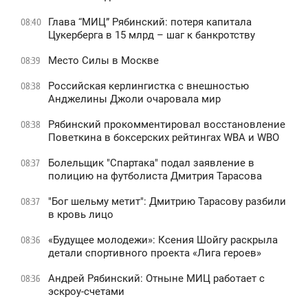
Глава “МИЦ” Рябинский: потеря капитала
08:40
Цукерберга в 15 млрд – шаг к банкротству
Место Силы в Москве
08:39
Российская керлингистка с внешностью
08:38
Анджелины Джоли очаровала мир
Рябинский прокомментировал восстановление
08:38
Поветкина в боксерских рейтингах WBA и WBO
Болельщик "Спартака" подал заявление в
08:37
полицию на футболиста Дмитрия Тарасова
"Бог шельму метит": Дмитрию Тарасову разбили
08:37
в кровь лицо
«Будущее молодежи»: Ксения Шойгу раскрыла
08:36
детали спортивного проекта «Лига героев»
Андрей Рябинский: Отныне МИЦ работает с
08:36
эскроу-счетами