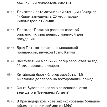
важнейший показатель счастья
Двигатели автоматической станции «Вояджер–
08:44
1» были запущены в 20 миллиардах
километров от Земли
Диетолог Поляков рассказывает об
08:43
опасностях, связанных с малиной для
похудения
Брэд Питт встречается с монакской
08:43
принцессой, внучкой Грэйс Келли
Шестилетний мальчик-блогер заработал за год
08:42
11 миллионов долларов
Китайский бьюти-блогер заработал 1,5
08:41
миллиона долларов на тестировании помад
Ольга Бузова привела в замешательство
08:41
ведущего в "Вечернем Урганте"
В Краснодарском крае зафиксированы большие
08:40
объемы выдачи займов от МФО