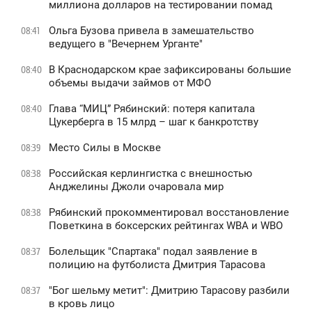
миллиона долларов на тестировании помад
Ольга Бузова привела в замешательство
08:41
ведущего в "Вечернем Урганте"
В Краснодарском крае зафиксированы большие
08:40
объемы выдачи займов от МФО
Глава “МИЦ” Рябинский: потеря капитала
08:40
Цукерберга в 15 млрд – шаг к банкротству
Место Силы в Москве
08:39
Российская керлингистка с внешностью
08:38
Анджелины Джоли очаровала мир
Рябинский прокомментировал восстановление
08:38
Поветкина в боксерских рейтингах WBA и WBO
Болельщик "Спартака" подал заявление в
08:37
полицию на футболиста Дмитрия Тарасова
"Бог шельму метит": Дмитрию Тарасову разбили
08:37
в кровь лицо