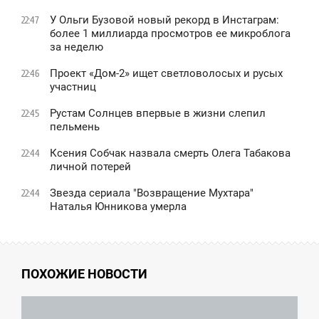
У Ольги Бузовой новый рекорд в Инстаграм:
22:47
более 1 миллиарда просмотров ее микроблога
за неделю
Проект «Дом-2» ищет светловолосых и русых
22:46
участниц
Рустам Солнцев впервые в жизни слепил
22:45
пельмень
Ксения Собчак назвала смерть Олега Табакова
22:44
личной потерей
Звезда сериала "Возвращение Мухтара"
22:44
Наталья Юнникова умерла
ПОХОЖИЕ НОВОСТИ
7:45