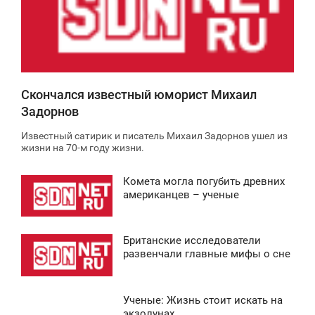
0
4 653
Скончался известный юморист Михаил
Задорнов
Известный сатирик и писатель Михаил Задорнов ушел из
жизни на 70-м году жизни.
Комета могла погубить древних
2:30
американцев – ученые
ВОСКРЕСЕНЬЕ
Британские исследователи
0
1:36
развенчали главные мифы о сне
ВОСКРЕСЕНЬЕ
Ученые: Жизнь стоит искать на
0
3:34
экзолунах