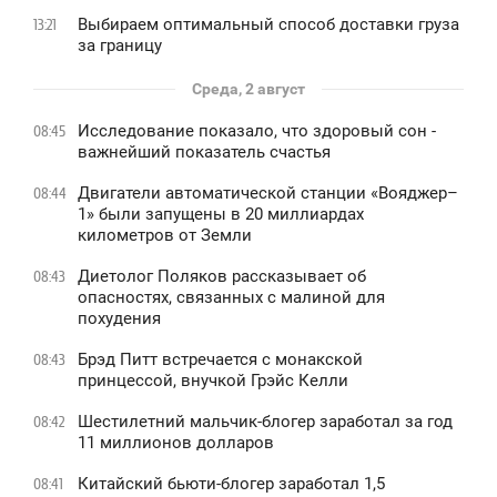
Выбираем оптимальный способ доставки груза
13:21
за границу
Среда, 2 август
Исследование показало, что здоровый сон -
08:45
важнейший показатель счастья
Двигатели автоматической станции «Вояджер–
08:44
1» были запущены в 20 миллиардах
километров от Земли
Диетолог Поляков рассказывает об
08:43
опасностях, связанных с малиной для
похудения
Брэд Питт встречается с монакской
08:43
принцессой, внучкой Грэйс Келли
Шестилетний мальчик-блогер заработал за год
08:42
11 миллионов долларов
Китайский бьюти-блогер заработал 1,5
08:41