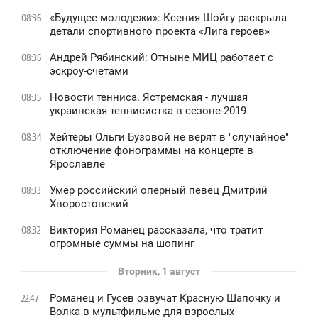
«Будущее молодежи»: Ксения Шойгу раскрыла
08:36
детали спортивного проекта «Лига героев»
Андрей Рябинский: Отныне МИЦ работает с
08:36
эскроу-счетами
Новости тенниса. Ястремская - лучшая
08:35
украинская теннисистка в сезоне-2019
Хейтеры Ольги Бузовой не верят в "случайное"
08:34
отключение фонограммы на концерте в
Ярославле
Умер российский оперный певец Дмитрий
08:33
Хворостовский
Виктория Романец рассказала, что тратит
08:32
огромные суммы на шопинг
Вторник, 1 август
Романец и Гусев озвучат Красную Шапочку и
22:47
Волка в мультфильме для взрослых