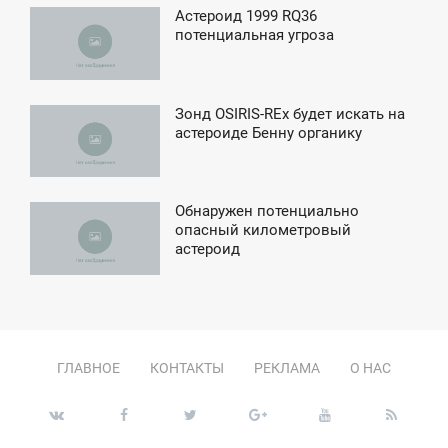
Астероид 1999 RQ36
7:00
потенциальная угроза
ЕТВЕРГ
Зонд OSIRIS-REx будет искать на
2:02
астероиде Бенну органику
СРЕДА
Обнаружен потенциально
2:30
опасный километровый
астероид
ПОНЕДЕЛЬНИК
ГЛАВНОЕ
КОНТАКТЫ
РЕКЛАМА
О НАС