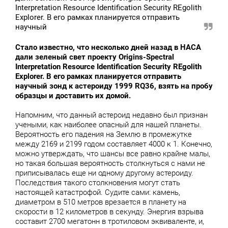
Interpretation Resource Identification Security REgolith
Explorer. В его рамках планируется отправить
научный
Стало известно, что несколько дней назад в НАСА
дали зеленый свет проекту Origins-Spectral
Interpretation Resource Identification Security REgolith
Explorer. В его рамках планируется отправить
научный зонд к астероиду 1999 RQ36, взять на пробу
образцы и доставить их домой.
Напомним, что данный астероид недавно был признан
учеными, как наиболее опасный для нашей планеты.
Вероятность его падения на Землю в промежутке
между 2169 и 2199 годом составляет 4000 к 1. Конечно,
можно утверждать, что шансы все равно крайне малы,
но такая большая вероятность столкнуться с нами не
приписывалась еще ни одному другому астероиду.
Последствия такого столкновения могут стать
настоящей катастрофой. Судите сами: камень,
диаметром в 510 метров врезается в планету на
скорости в 12 километров в секунду. Энергия взрыва
составит 2700 мегатонн в тротиловом эквиваленте, и,