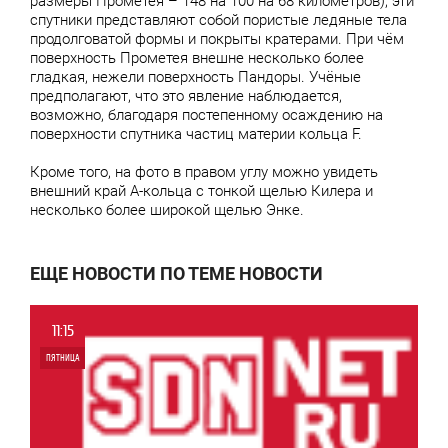
размеры Прометея – 148 на 100 на 68 километров), эти
спутники представляют собой пористые ледяные тела
продолговатой формы и покрыты кратерами. При чём
поверхность Прометея внешне несколько более
гладкая, нежели поверхность Пандоры. Учёные
предполагают, что это явление наблюдается,
возможно, благодаря постепенному осаждению на
поверхности спутника частиц материи кольца F.
Кроме того, на фото в правом углу можно увидеть
внешний край A-кольца с тонкой щелью Килера и
несколько более широкой щелью Энке.
ЕЩЕ НОВОСТИ ПО ТЕМЕ НОВОСТИ
11:15
ПЯТНИЦА
0
4 651