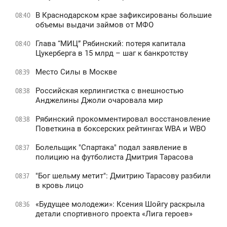
В Краснодарском крае зафиксированы большие
08:40
объемы выдачи займов от МФО
Глава “МИЦ” Рябинский: потеря капитала
08:40
Цукерберга в 15 млрд – шаг к банкротству
Место Силы в Москве
08:39
Российская керлингистка с внешностью
08:38
Анджелины Джоли очаровала мир
Рябинский прокомментировал восстановление
08:38
Поветкина в боксерских рейтингах WBA и WBO
Болельщик "Спартака" подал заявление в
08:37
полицию на футболиста Дмитрия Тарасова
"Бог шельму метит": Дмитрию Тарасову разбили
08:37
в кровь лицо
«Будущее молодежи»: Ксения Шойгу раскрыла
08:36
детали спортивного проекта «Лига героев»