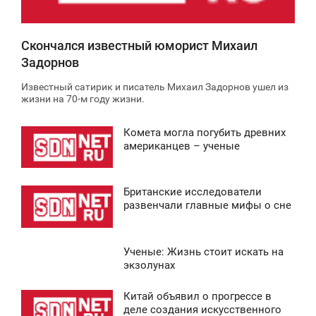
Скончался известный юморист Михаил
Задорнов
Известный сатирик и писатель Михаил Задорнов ушел из
жизни на 70-м году жизни.
Комета могла погубить древних
2:30
американцев – ученые
ВОСКРЕСЕНЬЕ
Британские исследователи
0
1:36
развенчали главные мифы о сне
ВОСКРЕСЕНЬЕ
Ученые: Жизнь стоит искать на
0
3:34
экзолунах
ВОСКРЕСЕНЬЕ
Китай объявил о прогрессе в
0:43
деле создания искусственного
0