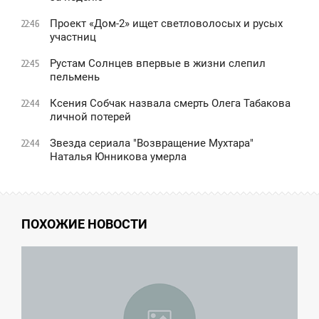
Проект «Дом-2» ищет светловолосых и русых
22:46
участниц
Рустам Солнцев впервые в жизни слепил
22:45
пельмень
Ксения Собчак назвала смерть Олега Табакова
22:44
личной потерей
Звезда сериала "Возвращение Мухтара"
22:44
Наталья Юнникова умерла
ПОХОЖИЕ НОВОСТИ
3:26
СРЕДА