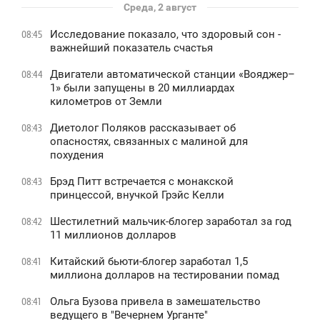
Среда, 2 август
Исследование показало, что здоровый сон -
08:45
важнейший показатель счастья
Двигатели автоматической станции «Вояджер–
08:44
1» были запущены в 20 миллиардах
километров от Земли
Диетолог Поляков рассказывает об
08:43
опасностях, связанных с малиной для
похудения
Брэд Питт встречается с монакской
08:43
принцессой, внучкой Грэйс Келли
Шестилетний мальчик-блогер заработал за год
08:42
11 миллионов долларов
Китайский бьюти-блогер заработал 1,5
08:41
миллиона долларов на тестировании помад
Ольга Бузова привела в замешательство
08:41
ведущего в "Вечернем Урганте"