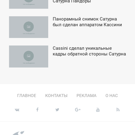
Сатурна Пандоры
УББОТА
Панорамный снимок Сатурна
7:02
был сделан аппаратом Кассини
СРЕДА
Cassini сделал уникальные
0:19
кадры обратной стороны Сатурна
ЕТВЕРГ
ГЛАВНОЕ
КОНТАКТЫ
РЕКЛАМА
О НАС