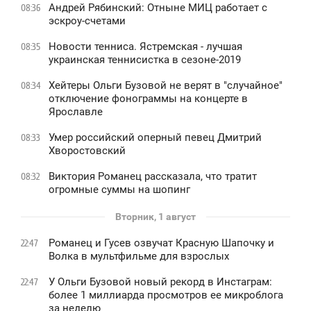
Андрей Рябинский: Отныне МИЦ работает с
08:36
эскроу-счетами
Новости тенниса. Ястремская - лучшая
08:35
украинская теннисистка в сезоне-2019
Хейтеры Ольги Бузовой не верят в "случайное"
08:34
отключение фонограммы на концерте в
Ярославле
Умер российский оперный певец Дмитрий
08:33
Хворостовский
Виктория Романец рассказала, что тратит
08:32
огромные суммы на шопинг
Вторник, 1 август
Романец и Гусев озвучат Красную Шапочку и
22:47
Волка в мультфильме для взрослых
У Ольги Бузовой новый рекорд в Инстаграм:
22:47
более 1 миллиарда просмотров ее микроблога
за неделю