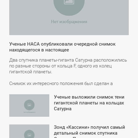
Ученые НАСА опубликовали очередной снимок
находящегося в настоящее
Два спутника планеты-гиганта Сатурна расположились
по разные стороны от кольца F, одного из колец
гигантской планеты.
Снимок их интересного положения был сделан а
Ученые выложили снимок тени
3:08
гигантской планеты на кольцах
Сатурна
ЯТНИЦА
Зонд «Кассини» получил самый
0:22
детальный снимок спутника