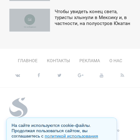
Чтобы увидеть конец света,
8:18
туристы хлынули в Мексику и, в
частности, на полуостров Юкатан
ЯТНИЦА
ГЛАВНОЕ
КОНТАКТЫ
РЕКЛАМА
О НАС
На сайте используются cookie-файлы.
Копирование материалов сайта запрещено без письменного
Продолжая пользоваться сайтом, вы
согласия администрации и преследуется по закону.
соглашаетесь с
политикой использования