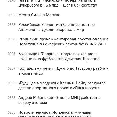
Глава “МИЦ” Рябинский: потеря капитала
08:40
Цукерберга в 15 млрд – шаг к банкротству
Место Силы в Москве
08:39
Российская керлингистка с внешностью
08:38
Анджелины Джоли очаровала мир
Рябинский прокомментировал восстановление
08:38
Поветкина в боксерских рейтингах WBA и WBO
Болельщик "Спартака" подал заявление в
08:37
полицию на футболиста Дмитрия Тарасова
"Бог шельму метит": Дмитрию Тарасову разбили
08:37
в кровь лицо
«Будущее молодежи»: Ксения Шойгу раскрыла
08:36
детали спортивного проекта «Лига героев»
Андрей Рябинский: Отныне МИЦ работает с
08:36
эскроу-счетами
Новости тенниса. Ястремская - лучшая
08:35