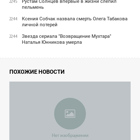
Рустам Солнцев впервые в жизни слепил
22:45
пельмень
Ксения Собчак назвала смерть Олега Табакова
22:44
личной потерей
Звезда сериала "Возвращение Мухтара"
22:44
Наталья Юнникова умерла
ПОХОЖИЕ НОВОСТИ
2:35
ЕТВЕРГ