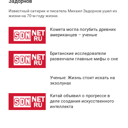
Задорнов
Известный сатирик и писатель Михаил Задорнов ушел из
жизни на 70-м году жизни.
Комета могла погубить древних
2:30
американцев – ученые
ВОСКРЕСЕНЬЕ
Британские исследователи
0
1:36
развенчали главные мифы о сне
ВОСКРЕСЕНЬЕ
Ученые: Жизнь стоит искать на
0
3:34
экзолунах
ВОСКРЕСЕНЬЕ
Китай объявил о прогрессе в
0:43
деле создания искусственного
0
интеллекта
ВОСКРЕСЕНЬЕ
0