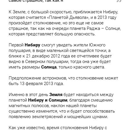
самое страшное, так как н
К Земле, с большой скоростью, приближается Нибиру,
которая считается «Планетой Дьявола», и в 2013 году
произойдет столкновение, но это еще не самое
страшное, так как на очереди планета Раджа – Солнце,
которая представляет большую опасность.
Первой
Нибиру
смогут увидеть жители Южного
полушария, в виде маленькой светящейся точки, а
ближе к 21 декабрю 2012 года ее отчетливее будет
видно в Северном полушарии, тогда она уже будет
иметь размеры
Солнца
, только красного цвета.
Предположение астрономов, что столкновение может
быть 13 февраля 2013 года.
Именно в этот день
Земля
будет находиться между
планетой
Нибиру и Солнцем
, благодаря смещению
магнитных полюсов, наклон нашей планеты
существенно изменится, что и будет способствовать
появлению землетрясений и мощнейших цунами.
Как уже известно, время столкновения Нибиру с