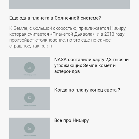
Еще одна планета в Солнечной системе?
К Земле, с большой скоростью, приближается Нибиру,
которая считается «Планетой Дьявола», и в 2013 году
произойдет столкновение, но это еще не самое
страшное, так как н
NASA составили карту 2,3 тысячи
4:26
угрожающих Земле комет и
астероидов
ЕТВЕРГ
Когда по плану конец света ?
9:28
УББОТА
Все про Нибиру
7:02
ТОРНИК