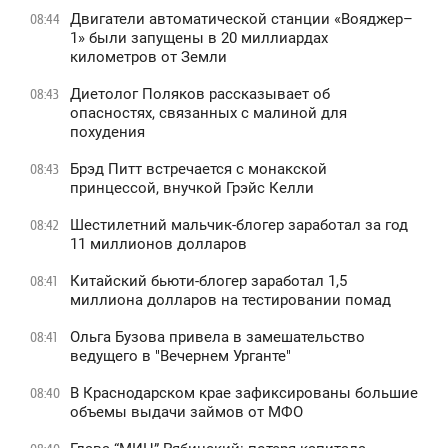
Двигатели автоматической станции «Вояджер–
08:44
1» были запущены в 20 миллиардах
километров от Земли
Диетолог Поляков рассказывает об
08:43
опасностях, связанных с малиной для
похудения
Брэд Питт встречается с монакской
08:43
принцессой, внучкой Грэйс Келли
Шестилетний мальчик-блогер заработал за год
08:42
11 миллионов долларов
Китайский бьюти-блогер заработал 1,5
08:41
миллиона долларов на тестировании помад
Ольга Бузова привела в замешательство
08:41
ведущего в "Вечернем Урганте"
В Краснодарском крае зафиксированы большие
08:40
объемы выдачи займов от МФО