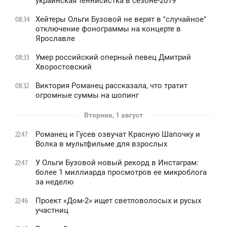
украинская теннисистка в сезоне-2019
Хейтеры Ольги Бузовой не верят в "случайное"
08:34
отключение фонограммы на концерте в
Ярославле
Умер российский оперный певец Дмитрий
08:33
Хворостовский
Виктория Романец рассказала, что тратит
08:32
огромные суммы на шопинг
Вторник, 1 август
Романец и Гусев озвучат Красную Шапочку и
22:47
Волка в мультфильме для взрослых
У Ольги Бузовой новый рекорд в Инстаграм:
22:47
более 1 миллиарда просмотров ее микроблога
за неделю
Проект «Дом-2» ищет светловолосых и русых
22:46
участниц