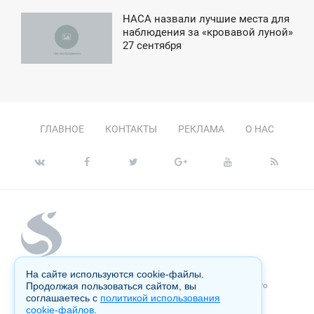
НАСА назвали лучшие места для
2:20
наблюдения за «кровавой луной»
27 сентября
СРЕДА
ГЛАВНОЕ
КОНТАКТЫ
РЕКЛАМА
О НАС
На сайте используются cookie-файлы.
Копирование материалов сайта запрещено без письменного
Продолжая пользоваться сайтом, вы
согласия администрации и преследуется по закону.
соглашаетесь с
политикой использования
cookie-файлов
.