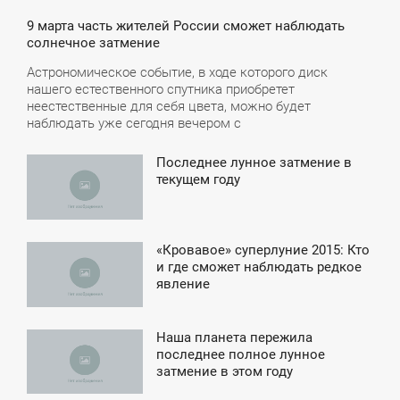
9 марта часть жителей России сможет наблюдать
солнечное затмение
Астрономическое событие, в ходе которого диск
нашего естественного спутника приобретет
неестественные для себя цвета, можно будет
наблюдать уже сегодня вечером с
Последнее лунное затмение в
5:40
текущем году
ЯТНИЦА
«Кровавое» суперлуние 2015: Кто
1:58
и где сможет наблюдать редкое
явление
ВОСКРЕСЕНЬЕ
Наша планета пережила
5:49
последнее полное лунное
затмение в этом году
ТОРНИК