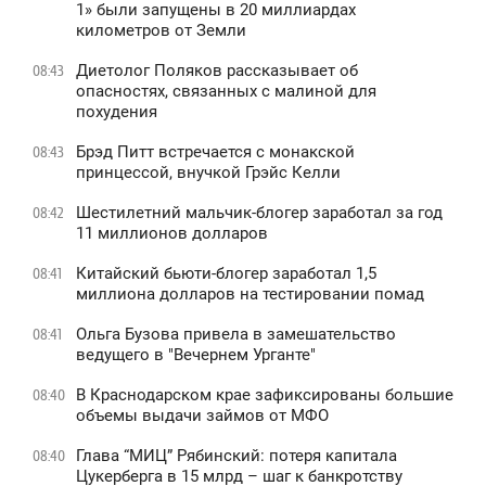
1» были запущены в 20 миллиардах
километров от Земли
Диетолог Поляков рассказывает об
08:43
опасностях, связанных с малиной для
похудения
Брэд Питт встречается с монакской
08:43
принцессой, внучкой Грэйс Келли
Шестилетний мальчик-блогер заработал за год
08:42
11 миллионов долларов
Китайский бьюти-блогер заработал 1,5
08:41
миллиона долларов на тестировании помад
Ольга Бузова привела в замешательство
08:41
ведущего в "Вечернем Урганте"
В Краснодарском крае зафиксированы большие
08:40
объемы выдачи займов от МФО
Глава “МИЦ” Рябинский: потеря капитала
08:40
Цукерберга в 15 млрд – шаг к банкротству