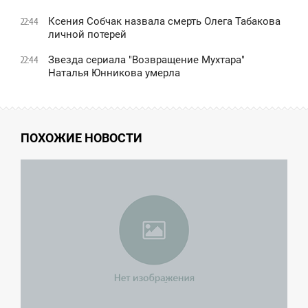
Ксения Собчак назвала смерть Олега Табакова
22:44
личной потерей
Звезда сериала "Возвращение Мухтара"
22:44
Наталья Юнникова умерла
ПОХОЖИЕ НОВОСТИ
5:26
ТОРНИК