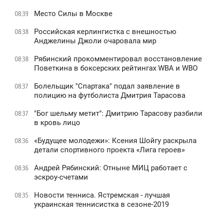
Место Силы в Москве
08:39
Российская керлингистка с внешностью
08:38
Анджелины Джоли очаровала мир
Рябинский прокомментировал восстановление
08:38
Поветкина в боксерских рейтингах WBA и WBO
Болельщик "Спартака" подал заявление в
08:37
полицию на футболиста Дмитрия Тарасова
"Бог шельму метит": Дмитрию Тарасову разбили
08:37
в кровь лицо
«Будущее молодежи»: Ксения Шойгу раскрыла
08:36
детали спортивного проекта «Лига героев»
Андрей Рябинский: Отныне МИЦ работает с
08:36
эскроу-счетами
Новости тенниса. Ястремская - лучшая
08:35
украинская теннисистка в сезоне-2019