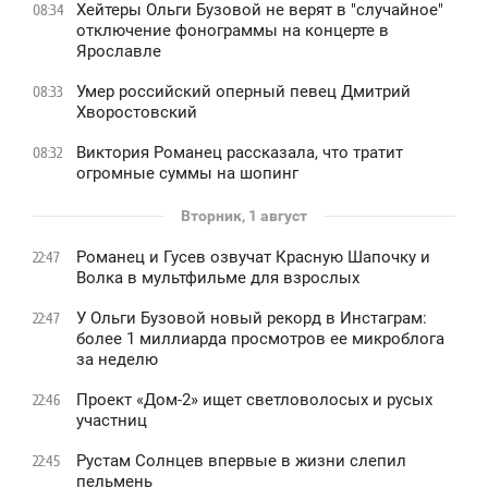
Хейтеры Ольги Бузовой не верят в "случайное"
08:34
отключение фонограммы на концерте в
Ярославле
Умер российский оперный певец Дмитрий
08:33
Хворостовский
Виктория Романец рассказала, что тратит
08:32
огромные суммы на шопинг
Вторник, 1 август
Романец и Гусев озвучат Красную Шапочку и
22:47
Волка в мультфильме для взрослых
У Ольги Бузовой новый рекорд в Инстаграм:
22:47
более 1 миллиарда просмотров ее микроблога
за неделю
Проект «Дом-2» ищет светловолосых и русых
22:46
участниц
Рустам Солнцев впервые в жизни слепил
22:45
пельмень