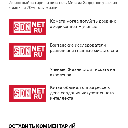
Известный сатирик и писатель Михаил Задорнов ушел из
жизни на 70-м году жизни.
Комета могла погубить древних
2:30
американцев – ученые
ВОСКРЕСЕНЬЕ
Британские исследователи
0
1:36
развенчали главные мифы о сне
ВОСКРЕСЕНЬЕ
Ученые: Жизнь стоит искать на
0
3:34
экзолунах
ВОСКРЕСЕНЬЕ
Китай объявил о прогрессе в
0:43
деле создания искусственного
0
интеллекта
ВОСКРЕСЕНЬЕ
0
ОСТАВИТЬ КОММЕНТАРИЙ
0