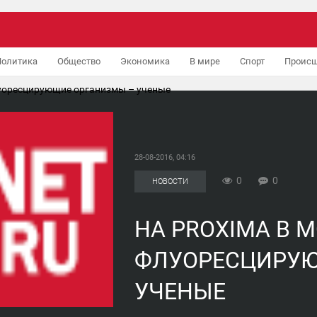
Политика
Общество
Экономика
В мире
Спорт
Происш
луоресцирующие организмы – ученые
28-08-2016, 04:16
0
0
НОВОСТИ
НА PROXIMA B 
ФЛУОРЕСЦИРУЮ
УЧЕНЫЕ