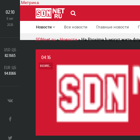
02:10
8 авг
2026
Новости
Все новости
Главные новости
SDNnet.ru
»
Новости
» На Proxima b могут жить ф
USD ЦБ
82.1665
04:16
ВОСКРЕСЕНЬЕ
EUR ЦБ
94.8366
0
0