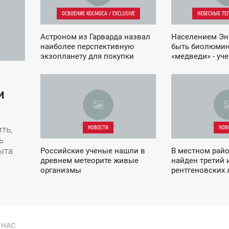
ОСВОЕНИЕ КОСМОСА / EXCLUSIVE
НЕБЕСНЫЕ ТЕЛ
Астроном из Гарварда назвал
Населением Эн
наиболее перспективную
быть биолюми
экзопланету для покупки
«медведи» - уч
недвижимости
04:52
06:06
и
ВОСКРЕСЕНЬЕ
ПОНЕДЕЛЬНИК
НОВОСТИ
НОВ
ть,
ь
ыта
Российские ученые нашли в
В местном рай
древнем метеорите живые
найден третий 
организмы
рентгеновских 
 НАС