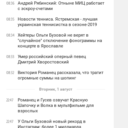
Андрей Рябинский: Отныне МИЦ работает
08:36
с эскроу-счетами
Новости тенниса. Ястремская - лучшая
08:35
украинская теннисистка в сезоне-2019
Хейтеры Ольги Бузовой не верят в
08:34
"случайное" отключение фонограммы на
концерте в Ярославле
Умер российский оперный певец
08:33
Дмитрий Хворостовский
Виктория Романец рассказала, что тратит
08:32
огромные суммы на шопинг
Вторник, 1 август
Романец и Гусев озвучат Красную
22:47
Шапочку и Волка в мультфильме для
взрослых
У Ольги Бузовой новый рекорд в
22:47
Инстаграм: более 1 миллиарда