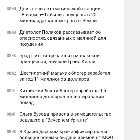
Двигатели автоматической станции
08:44
«Вояджер–1» были запущены в 20
миллиардах километров от Земли
Диетолог Поляков рассказывает об
08:43
опасностях, связанных с малиной для
похудения
Брэд Питт встречается с монакской
08:43
принцессой, внучкой Грэйс Келли
Шестилетний мальчик-блогер заработал
08:42
за год 11 миллионов долларов
Китайский бьюти-блогер заработал 1,5
08:41
миллиона долларов на тестировании
помад
Ольга Бузова привела в замешательство
08:41
ведущего в "Вечернем Урганте"
В Краснодарском крае зафиксированы
08:40
большие объемы выдачи займов от МФО