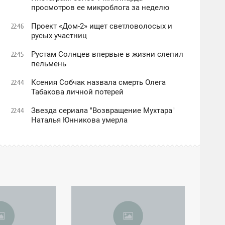
просмотров ее микроблога за неделю
Проект «Дом-2» ищет светловолосых и
22:46
русых участниц
Рустам Солнцев впервые в жизни слепил
22:45
пельмень
Ксения Собчак назвала смерть Олега
22:44
Табакова личной потерей
Звезда сериала "Возвращение Мухтара"
22:44
Наталья Юнникова умерла
08:37
СУББОТА