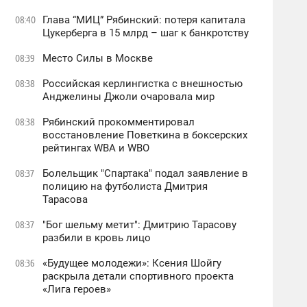
Глава “МИЦ” Рябинский: потеря капитала
08:40
Цукерберга в 15 млрд – шаг к банкротству
Место Силы в Москве
08:39
Российская керлингистка с внешностью
08:38
Анджелины Джоли очаровала мир
Рябинский прокомментировал
08:38
восстановление Поветкина в боксерских
рейтингах WBA и WBO
Болельщик "Спартака" подал заявление в
08:37
полицию на футболиста Дмитрия
Тарасова
"Бог шельму метит": Дмитрию Тарасову
08:37
разбили в кровь лицо
«Будущее молодежи»: Ксения Шойгу
08:36
раскрыла детали спортивного проекта
«Лига героев»