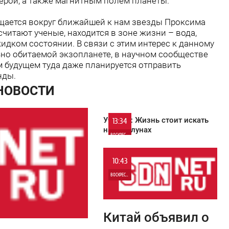
ерой, а также магнитным полем планеты.
ащается вокруг ближайшей к нам звезды Проксима
считают ученые, находится в зоне жизни – вода,
жидком состоянии. В связи с этим интерес к данному
ьно обитаемой экзопланете, в научном сообществе
м будущем туда даже планируется отправить
нды.
 НОВОСТИ
Ученые: Жизнь стоит искать
13:34
на экзолунах
ВОСКРЕСЕНЬЕ
0
10:43
ВОСКРЕСЕНЬЕ
0
Китай объявил о
0