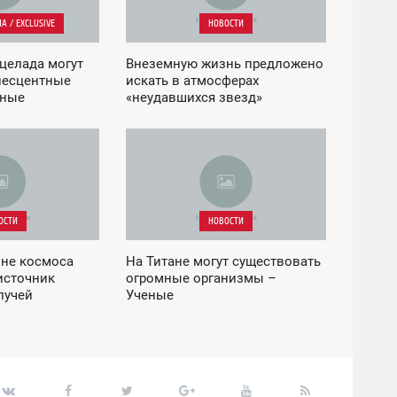
А / EXCLUSIVE
НОВОСТИ
целада могут
Внеземную жизнь предложено
несцентные
искать в атмосферах
еные
«неудавшихся звезд»
07:41
ЧЕТВЕРГ
ОСТИ
НОВОСТИ
оне космоса
На Титане могут существовать
источник
огромные организмы –
лучей
Ученые