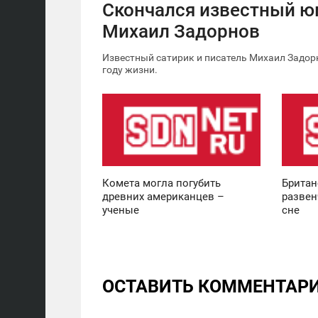
Скончался известный 
Михаил Задорнов
Известный сатирик и писатель Михаил Задорн
году жизни.
12:30
11:36
ВОСКРЕСЕНЬЕ
ВОСКРЕСЕНЬЕ
0
0
Комета могла погубить
Британ
древних американцев –
развен
ученые
сне
ОСТАВИТЬ КОММЕНТАР