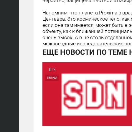
вероятно, защищена плотной атмосф
Напомним, что планета Proxima b вр
Центавра. Это космическое тело, как 
если она там имеется, может быть в 
объекту, как к ближайшей потенциал
очень высок. А в не столь отделанно
межзвездные исследовательские зо
ЕЩЕ НОВОСТИ ПО ТЕМЕ
11:15
ПЯТНИЦА
0
4 652