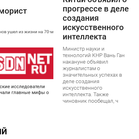
0
прогрессе в деле
юморист
создания
искусственного
ов ушел из жизни на 70-м
интеллекта
Министр науки и
технологий КНР Вань Ган
накануне объявил
журналистам о
значительных успехах в
деле создания
ские исследователи
искусственного
чали главные мифы о
интеллекта. Также
чиновник пообещал, ч
ИЙ