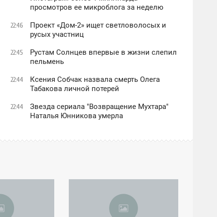
просмотров ее микроблога за неделю
Проект «Дом-2» ищет светловолосых и
22:46
русых участниц
Рустам Солнцев впервые в жизни слепил
22:45
пельмень
Ксения Собчак назвала смерть Олега
22:44
Табакова личной потерей
Звезда сериала "Возвращение Мухтара"
22:44
Наталья Юнникова умерла
18:06
ПЯТНИЦА