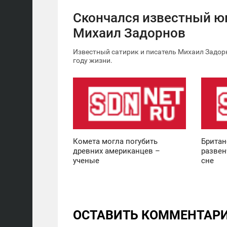
Скончался известный 
Михаил Задорнов
Известный сатирик и писатель Михаил Задорн
году жизни.
12:30
11:36
ВОСКРЕСЕНЬЕ
ВОСКРЕСЕНЬЕ
0
0
Комета могла погубить
Британ
древних американцев –
развен
ученые
сне
ОСТАВИТЬ КОММЕНТАР