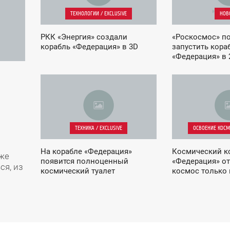
ТЕХНОЛОГИИ / EXCLUSIVE
НОВ
РКК «Энергия» создали
«Роскосмос» п
корабль «Федерация» в 3D
запустить кора
«Федерация» в 
18:44
16:02
СРЕДА
ВОСКРЕСЕНЬЕ
ТЕХНИКА / EXCLUSIVE
ОСВОЕНИЕ КОСМО
На корабле «Федерация»
Космический к
уже
появится полноценный
«Федерация» от
ся, из
космический туалет
космос только 