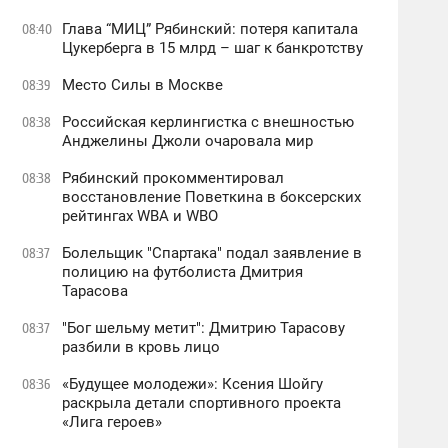
Глава “МИЦ” Рябинский: потеря капитала
08:40
Цукерберга в 15 млрд – шаг к банкротству
Место Силы в Москве
08:39
Российская керлингистка с внешностью
08:38
Анджелины Джоли очаровала мир
Рябинский прокомментировал
08:38
восстановление Поветкина в боксерских
рейтингах WBA и WBO
Болельщик "Спартака" подал заявление в
08:37
полицию на футболиста Дмитрия
Тарасова
"Бог шельму метит": Дмитрию Тарасову
08:37
разбили в кровь лицо
«Будущее молодежи»: Ксения Шойгу
08:36
раскрыла детали спортивного проекта
«Лига героев»