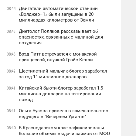
Двигатели автоматической станции
08:44
«Вояджер–1» были запущены в 20
миллиардах километров от Земли
Диетолог Поляков рассказывает об
08:43
опасностях, связанных с малиной для
похудения
Брэд Питт встречается с монакской
08:43
принцессой, внучкой Грэйс Келли
Шестилетний мальчик-блогер заработал
08:42
за год 11 миллионов долларов
Китайский бьюти-блогер заработал 1,5
08:41
миллиона долларов на тестировании
помад
Ольга Бузова привела в замешательство
08:41
ведущего в "Вечернем Урганте"
В Краснодарском крае зафиксированы
08:40
большие объемы выдачи займов от МФО