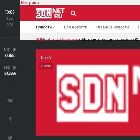
10:09
9 авг
2026
Новости
Все новости
Главные новости
SDNnet.ru
»
Новости
» Материалы для корабля «Фе
USD ЦБ
82.1665
06:35
ВТОРНИК
EUR ЦБ
94.8366
0
0