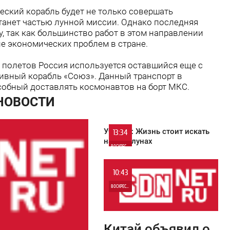
еский корабль будет не только совершать
танет частью лунной миссии. Однако последняя
у, так как большинство работ в этом направлении
е экономических проблем в стране.
 полетов Россия используется оставшийся еще с
тивный корабль «Союз». Данный транспорт в
собный доставлять космонавтов на борт МКС.
 НОВОСТИ
Ученые: Жизнь стоит искать
13:34
на экзолунах
ВОСКРЕСЕНЬЕ
0
10:43
ВОСКРЕСЕНЬЕ
0
Китай объявил о