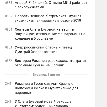
Андрей Рябинский: Отныне МИЦ работает
08:36
с эскроу-счетами
Новости тенниса. Ястремская - лучшая
08:35
украинская теннисистка в сезоне-2019
Хейтеры Ольги Бузовой не верят в
08:34
"случайное" отключение фонограммы на
концерте в Ярославле
Умер российский оперный певец
08:33
Дмитрий Хворостовский
Виктория Романец рассказала, что тратит
08:32
огромные суммы на шопинг
Вторник, 1 август
Романец и Гусев озвучат Красную
22:47
Шапочку и Волка в мультфильме для
взрослых
У Ольги Бузовой новый рекорд в
22:47
Инстаграм: более 1 миллиарда