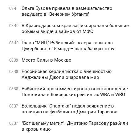
Ольга Бузова привела в замешательство
08:41
ведущего в "Вечернем Урганте"
В Краснодарском крае зафиксированы большие
08:40
объемы выдачи займов от МФО
Глава “МИЦ” Рябинский: потеря капитала
08:40
Цукерберга в 15 млрд – шаг к банкротству
Место Силы в Москве
08:39
Российская керлингистка с внешностью
08:38
Анджелины Джоли очаровала мир
Рябинский прокомментировал восстановление
08:38
Поветкина в боксерских рейтингах WBA и WBO
Болельщик "Спартака" подал заявление в
08:37
полицию на футболиста Дмитрия Тарасова
"Бог шельму метит": Дмитрию Тарасову разбили
08:37
в кровь лицо