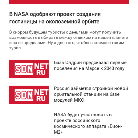
В NASA одобряют проект создания
гостиницы на околоземной орбите
В скором будущем туристы с деньгами могут получить
возможность выбирать между отдыхом на нашей планете
и за ее пределами. Ну а для того, чтобы в космосе таким
турис
Базз Олдрин предсказал первые
6:57
поселения на Марсе к 2040 году
ЕТВЕРГ
Россия займется стройкой новой
0
7:28
орбитальной станции на базе
модулей МКС
СРЕДА
NASA будет участвовать в
0
9:46
проекте российского
космического аппарата «Бион-
ТОРНИК
М2»