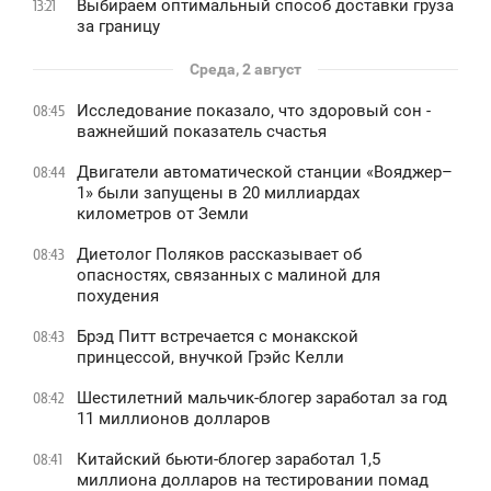
Выбираем оптимальный способ доставки груза
13:21
за границу
Среда, 2 август
Исследование показало, что здоровый сон -
08:45
важнейший показатель счастья
Двигатели автоматической станции «Вояджер–
08:44
1» были запущены в 20 миллиардах
километров от Земли
Диетолог Поляков рассказывает об
08:43
опасностях, связанных с малиной для
похудения
Брэд Питт встречается с монакской
08:43
принцессой, внучкой Грэйс Келли
Шестилетний мальчик-блогер заработал за год
08:42
11 миллионов долларов
Китайский бьюти-блогер заработал 1,5
08:41
миллиона долларов на тестировании помад