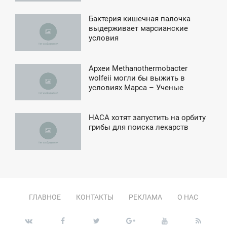
Бактерия кишечная палочка
7:52
выдерживает марсианские
условия
ТОРНИК
Археи Methanothermobacter
8:45
wolfeii могли бы выжить в
условиях Марса – Ученые
ВОСКРЕСЕНЬЕ
НАСА хотят запустить на орбиту
7:33
грибы для поиска лекарств
ЯТНИЦА
ГЛАВНОЕ
КОНТАКТЫ
РЕКЛАМА
О НАС