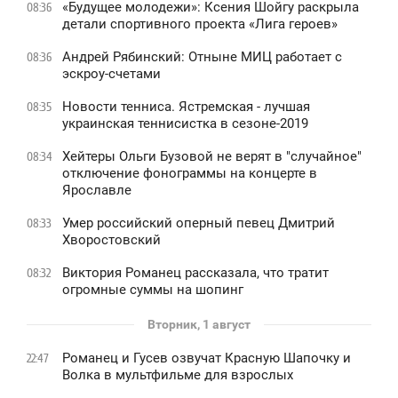
«Будущее молодежи»: Ксения Шойгу раскрыла
08:36
детали спортивного проекта «Лига героев»
Андрей Рябинский: Отныне МИЦ работает с
08:36
эскроу-счетами
Новости тенниса. Ястремская - лучшая
08:35
украинская теннисистка в сезоне-2019
Хейтеры Ольги Бузовой не верят в "случайное"
08:34
отключение фонограммы на концерте в
Ярославле
Умер российский оперный певец Дмитрий
08:33
Хворостовский
Виктория Романец рассказала, что тратит
08:32
огромные суммы на шопинг
Вторник, 1 август
Романец и Гусев озвучат Красную Шапочку и
22:47
Волка в мультфильме для взрослых