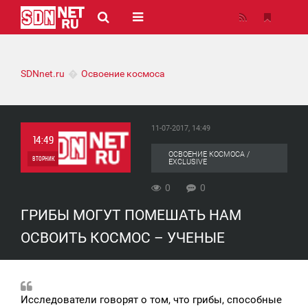
SDNnet.ru
Освоение космоса
11-07-2017, 14:49
14:49
ОСВОЕНИЕ КОСМОСА /
ВТОРНИК
EXCLUSIVE
0
0
0
ГРИБЫ МОГУТ ПОМЕШАТЬ НАМ
0
ОСВОИТЬ КОСМОС – УЧЕНЫЕ
Исследователи говорят о том, что грибы, способные