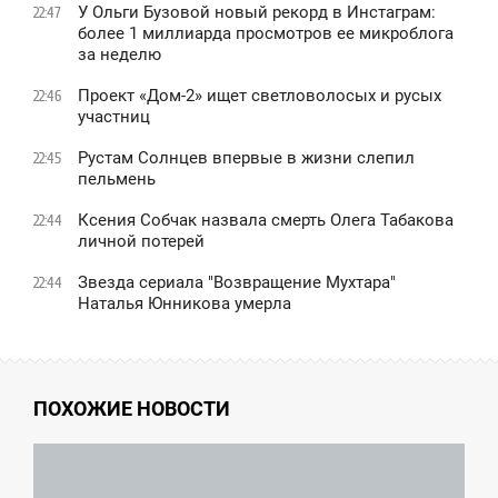
У Ольги Бузовой новый рекорд в Инстаграм:
22:47
более 1 миллиарда просмотров ее микроблога
за неделю
Проект «Дом-2» ищет светловолосых и русых
22:46
участниц
Рустам Солнцев впервые в жизни слепил
22:45
пельмень
Ксения Собчак назвала смерть Олега Табакова
22:44
личной потерей
Звезда сериала "Возвращение Мухтара"
22:44
Наталья Юнникова умерла
ПОХОЖИЕ НОВОСТИ
2:05