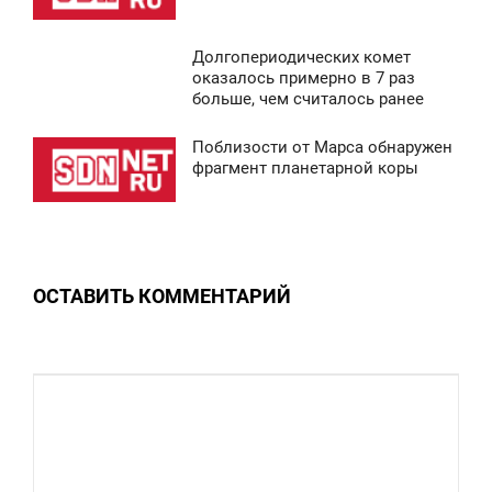
ЯТНИЦА
Долгопериодических комет
0
5:13
оказалось примерно в 7 раз
больше, чем считалось ранее
СРЕДА
Поблизости от Марса обнаружен
0
4:49
фрагмент планетарной коры
ТОРНИК
0
ОСТАВИТЬ КОММЕНТАРИЙ
0