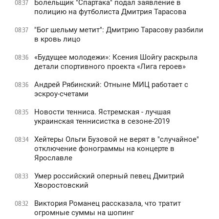
Болельщик "Спартака" подал заявление в
08:37
полицию на футболиста Дмитрия Тарасова
"Бог шельму метит": Дмитрию Тарасову разбили
08:37
в кровь лицо
«Будущее молодежи»: Ксения Шойгу раскрыла
08:36
детали спортивного проекта «Лига героев»
Андрей Рябинский: Отныне МИЦ работает с
08:36
эскроу-счетами
Новости тенниса. Ястремская - лучшая
08:35
украинская теннисистка в сезоне-2019
Хейтеры Ольги Бузовой не верят в "случайное"
08:34
отключение фонограммы на концерте в
Ярославле
Умер российский оперный певец Дмитрий
08:33
Хворостовский
Виктория Романец рассказала, что тратит
08:32
огромные суммы на шопинг