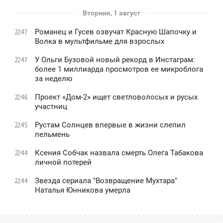
Вторник, 1 август
Романец и Гусев озвучат Красную Шапочку и
22:47
Волка в мультфильме для взрослых
У Ольги Бузовой новый рекорд в Инстаграм:
22:47
более 1 миллиарда просмотров ее микроблога
за неделю
Проект «Дом-2» ищет светловолосых и русых
22:46
участниц
Рустам Солнцев впервые в жизни слепил
22:45
пельмень
Ксения Собчак назвала смерть Олега Табакова
22:44
личной потерей
Звезда сериала "Возвращение Мухтара"
22:44
Наталья Юнникова умерла