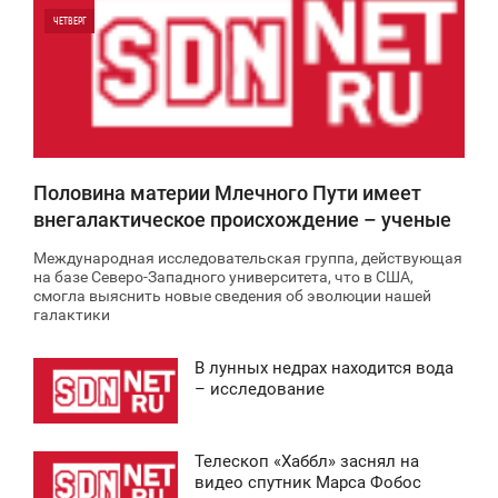
ЧЕТВЕРГ
0
0
Половина материи Млечного Пути имеет
внегалактическое происхождение – ученые
Международная исследовательская группа, действующая
на базе Северо-Западного университета, что в США,
смогла выяснить новые сведения об эволюции нашей
галактики
В лунных недрах находится вода
9:44
– исследование
ТОРНИК
Телескоп «Хаббл» заснял на
0
4:22
видео спутник Марса Фобос