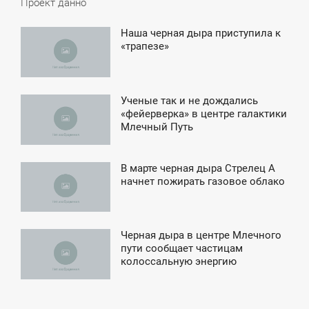
Проект данно
Наша черная дыра приступила к
5:41
«трапезе»
ЕТВЕРГ
Ученые так и не дождались
6:11
«фейерверка» в центре галактики
Млечный Путь
ТОРНИК
В марте черная дыра Стрелец А
3:04
начнет пожирать газовое облако
ЯТНИЦА
Черная дыра в центре Млечного
5:13
пути сообщает частицам
колоссальную энергию
ЯТНИЦА