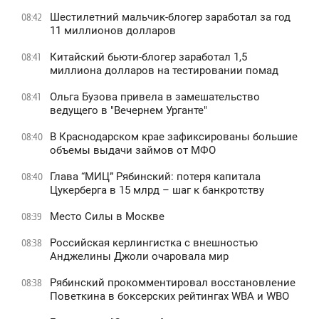
Шестилетний мальчик-блогер заработал за год
08:42
11 миллионов долларов
Китайский бьюти-блогер заработал 1,5
08:41
миллиона долларов на тестировании помад
Ольга Бузова привела в замешательство
08:41
ведущего в "Вечернем Урганте"
В Краснодарском крае зафиксированы большие
08:40
объемы выдачи займов от МФО
Глава “МИЦ” Рябинский: потеря капитала
08:40
Цукерберга в 15 млрд – шаг к банкротству
Место Силы в Москве
08:39
Российская керлингистка с внешностью
08:38
Анджелины Джоли очаровала мир
Рябинский прокомментировал восстановление
08:38
Поветкина в боксерских рейтингах WBA и WBO