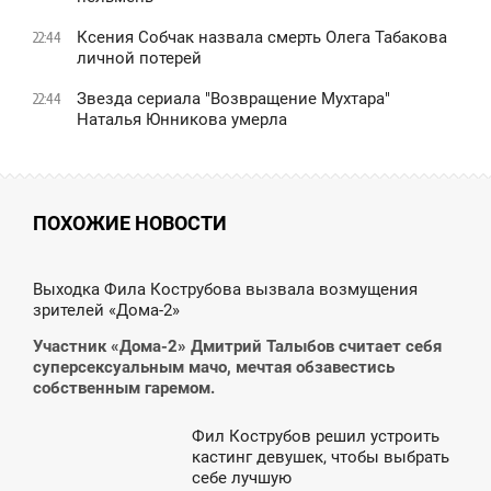
Ксения Собчак назвала смерть Олега Табакова
22:44
личной потерей
Звезда сериала "Возвращение Мухтара"
22:44
Наталья Юнникова умерла
ПОХОЖИЕ НОВОСТИ
2:35
Выходка Фила Кострубова вызвала возмущения
зрителей «Дома-2»
ТОРНИК
Участник «Дома-2» Дмитрий Талыбов считает себя
суперсексуальным мачо, мечтая обзавестись
собственным гаремом.
Фил Кострубов решил устроить
0:41
кастинг девушек, чтобы выбрать
себе лучшую
УББОТА