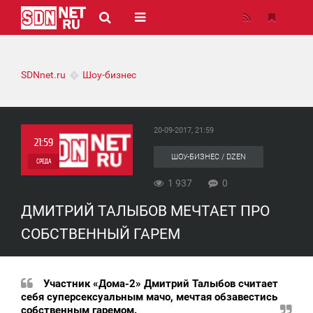
SDNnet.ru
Шоу-бизнес
20-09-2017, 21:59
21:59
ШОУ-БИЗНЕС / DZEN
СРЕДА
1 937
0
0
ДМИТРИЙ ТАЛЫБОВ МЕЧТАЕТ ПРО
1 937
СОБСТВЕННЫЙ ГАРЕМ
Участник «Дома-2» Дмитрий Талыбов считает
себя суперсексуальным мачо, мечтая обзавестись
собственным гаремом.