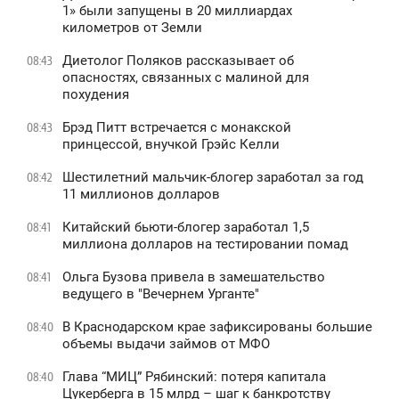
1» были запущены в 20 миллиардах
километров от Земли
Диетолог Поляков рассказывает об
08:43
опасностях, связанных с малиной для
похудения
Брэд Питт встречается с монакской
08:43
принцессой, внучкой Грэйс Келли
Шестилетний мальчик-блогер заработал за год
08:42
11 миллионов долларов
Китайский бьюти-блогер заработал 1,5
08:41
миллиона долларов на тестировании помад
Ольга Бузова привела в замешательство
08:41
ведущего в "Вечернем Урганте"
В Краснодарском крае зафиксированы большие
08:40
объемы выдачи займов от МФО
Глава “МИЦ” Рябинский: потеря капитала
08:40
Цукерберга в 15 млрд – шаг к банкротству