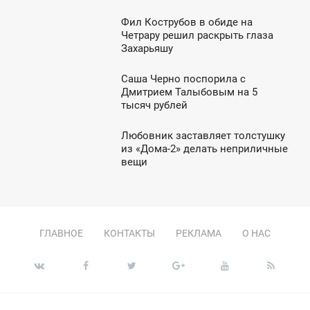
Фил Кострубов в обиде на
0:01
Четрару решил раскрыть глаза
Захарьяшу
ЯТНИЦА
Саша Черно поспорила с
8:53
Дмитрием Талыбовым на 5
тысяч рублей
СРЕДА
Любовник заставляет толстушку
6:41
из «Дома-2» делать неприличные
вещи
ТОРНИК
ГЛАВНОЕ
КОНТАКТЫ
РЕКЛАМА
О НАС