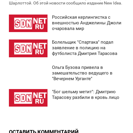
Шарлоттой. Об этой новости сообщило издание New Ideа.
Российская керлингистка с
8:38
внешностью Анджелины Джоли
очаровала мир
СРЕДА
Болельщик "Спартака" подал
5 452
8:37
заявление в полицию на
футболиста Дмитрия Тарасова
СРЕДА
Ольга Бузова привела в
5 157
8:41
замешательство ведущего в
"Вечернем Урганте"
СРЕДА
"Бог шельму метит": Дмитрию
9 645
8:37
Тарасову разбили в кровь лицо
СРЕДА
0
ОСТАВИТЬ КОММЕНТАРИЙ
5 315