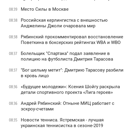
Место Силы в Москве
08:39
Российская керлингистка с внешностью
08:38
Анджелины Джоли очаровала мир
Рябинский прокомментировал восстановление
08:38
Поветкина в боксерских рейтингах WBA и WBO
Болельщик "Спартака" подал заявление в
08:37
полицию на футболиста Дмитрия Тарасова
"Бог шельму метит": Дмитрию Тарасову разбили
08:37
в кровь лицо
«Будущее молодежи»: Ксения Шойгу раскрыла
08:36
детали спортивного проекта «Лига героев»
Андрей Рябинский: Отныне МИЦ работает с
08:36
эскроу-счетами
Новости тенниса. Ястремская - лучшая
08:35
украинская теннисистка в сезоне-2019