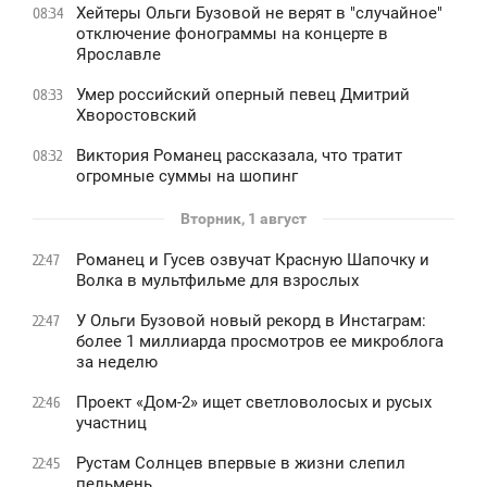
Хейтеры Ольги Бузовой не верят в "случайное"
08:34
отключение фонограммы на концерте в
Ярославле
Умер российский оперный певец Дмитрий
08:33
Хворостовский
Виктория Романец рассказала, что тратит
08:32
огромные суммы на шопинг
Вторник, 1 август
Романец и Гусев озвучат Красную Шапочку и
22:47
Волка в мультфильме для взрослых
У Ольги Бузовой новый рекорд в Инстаграм:
22:47
более 1 миллиарда просмотров ее микроблога
за неделю
Проект «Дом-2» ищет светловолосых и русых
22:46
участниц
Рустам Солнцев впервые в жизни слепил
22:45
пельмень