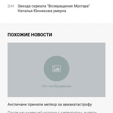
Звезда сериала "Возвращение Мухтара"
22:44
Наталья Юнникова умерла
ПОХОЖИЕ НОВОСТИ
8:19
ПОНЕДЕЛЬНИК
Англичане приняли метеор за авиакатастрофу
После нашумевшей истории с метеоритом, жители