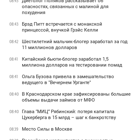
Диетолог Поляков рассказывает об
08:43
опасностях, связанных с малиной для
похудения
Брэд Питт встречается с монакской
08:43
принцессой, внучкой Грэйс Келли
Шестилетний мальчик-блогер заработал за год
08:42
11 миллионов долларов
Китайский бьюти-блогер заработал 1,5
08:41
миллиона долларов на тестировании помад
Ольга Бузова привела в замешательство
08:41
ведущего в "Вечернем Урганте"
В Краснодарском крае зафиксированы большие
08:40
объемы выдачи займов от МФО
Глава “МИЦ” Рябинский: потеря капитала
08:40
Цукерберга в 15 млрд – шаг к банкротству
Место Силы в Москве
08:39