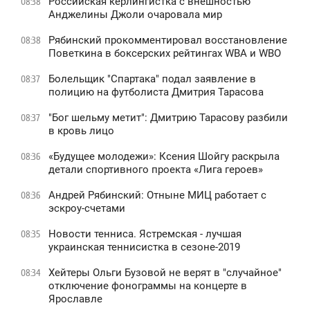
Российская керлингистка с внешностью
08:38
Анджелины Джоли очаровала мир
Рябинский прокомментировал восстановление
08:38
Поветкина в боксерских рейтингах WBA и WBO
Болельщик "Спартака" подал заявление в
08:37
полицию на футболиста Дмитрия Тарасова
"Бог шельму метит": Дмитрию Тарасову разбили
08:37
в кровь лицо
«Будущее молодежи»: Ксения Шойгу раскрыла
08:36
детали спортивного проекта «Лига героев»
Андрей Рябинский: Отныне МИЦ работает с
08:36
эскроу-счетами
Новости тенниса. Ястремская - лучшая
08:35
украинская теннисистка в сезоне-2019
Хейтеры Ольги Бузовой не верят в "случайное"
08:34
отключение фонограммы на концерте в
Ярославле