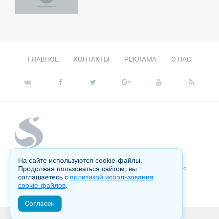
ЕТВЕРГ
ГЛАВНОЕ
КОНТАКТЫ
РЕКЛАМА
О НАС
На сайте используются cookie-файлы.
Копирование материалов сайта запрещено без письменного
Продолжая пользоваться сайтом, вы
согласия администрации и преследуется по закону.
соглашаетесь с
политикой использования
cookie-файлов
.
Настоящий ресурс может содержать материалы 18+
Согласен