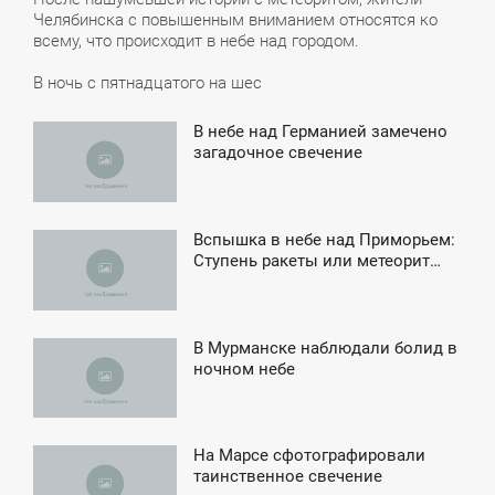
Челябинска с повышенным вниманием относятся ко
всему, что происходит в небе над городом.
В ночь с пятнадцатого на шес
В небе над Германией замечено
3:35
загадочное свечение
ЕТВЕРГ
Вспышка в небе над Приморьем:
11:23
Ступень ракеты или метеорит…
ВОСКРЕСЕНЬЕ
В Мурманске наблюдали болид в
2:47
ночном небе
ВОСКРЕСЕНЬЕ
На Марсе сфотографировали
3:58
таинственное свечение