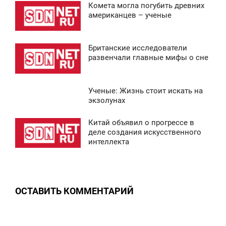
Комета могла погубить древних
2:30
американцев – ученые
ВОСКРЕСЕНЬЕ
Британские исследователи
0
1:36
развенчали главные мифы о сне
ВОСКРЕСЕНЬЕ
Ученые: Жизнь стоит искать на
0
3:34
экзолунах
ВОСКРЕСЕНЬЕ
Китай объявил о прогрессе в
0:43
деле создания искусственного
0
интеллекта
ВОСКРЕСЕНЬЕ
0
ОСТАВИТЬ КОММЕНТАРИЙ
0