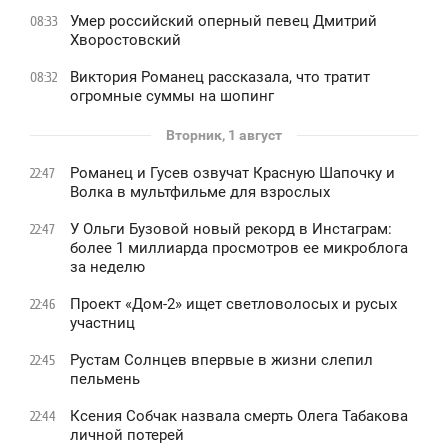
Умер российский оперный певец Дмитрий
08:33
Хворостовский
Виктория Романец рассказала, что тратит
08:32
огромные суммы на шопинг
Вторник, 1 август
Романец и Гусев озвучат Красную Шапочку и
22:47
Волка в мультфильме для взрослых
У Ольги Бузовой новый рекорд в Инстаграм:
22:47
более 1 миллиарда просмотров ее микроблога
за неделю
Проект «Дом-2» ищет светловолосых и русых
22:46
участниц
Рустам Солнцев впервые в жизни слепил
22:45
пельмень
Ксения Собчак назвала смерть Олега Табакова
22:44
личной потерей