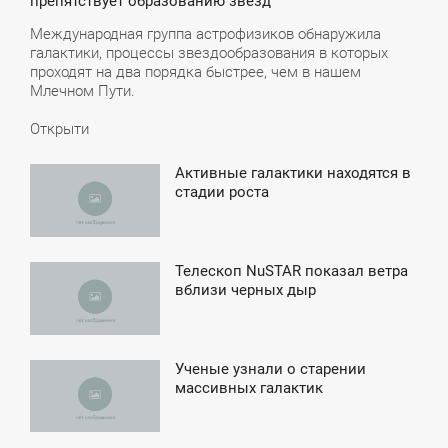
препятствует образованию звезд
Международная группа астрофизиков обнаружила
галактики, процессы звездообразования в которых
проходят на два порядка быстрее, чем в нашем
Млечном Пути.
Открыти
Активные галактики находятся в
7:02
стадии роста
ЕТВЕРГ
Телескоп NuSTAR показал ветра
8:13
вблизи черных дыр
УББОТА
Ученые узнали о старении
6:52
массивных галактик
ВОСКРЕСЕНЬЕ