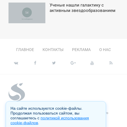
Ученые нашли галактику с
6:16
активным звездообразованием
ЕТВЕРГ
ГЛАВНОЕ
КОНТАКТЫ
РЕКЛАМА
О НАС
На сайте используются cookie-файлы.
Копирование материалов сайта запрещено без письменного
Продолжая пользоваться сайтом, вы
согласия администрации и преследуется по закону.
соглашаетесь с
политикой использования
cookie-файлов
.
Настоящий ресурс может содержать материалы 18+