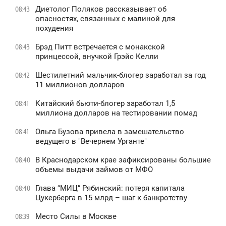
Диетолог Поляков рассказывает об
08:43
опасностях, связанных с малиной для
похудения
Брэд Питт встречается с монакской
08:43
принцессой, внучкой Грэйс Келли
Шестилетний мальчик-блогер заработал за год
08:42
11 миллионов долларов
Китайский бьюти-блогер заработал 1,5
08:41
миллиона долларов на тестировании помад
Ольга Бузова привела в замешательство
08:41
ведущего в "Вечернем Урганте"
В Краснодарском крае зафиксированы большие
08:40
объемы выдачи займов от МФО
Глава “МИЦ” Рябинский: потеря капитала
08:40
Цукерберга в 15 млрд – шаг к банкротству
Место Силы в Москве
08:39