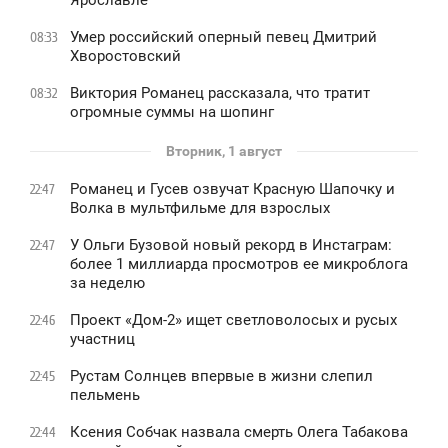
Умер российский оперный певец Дмитрий
08:33
Хворостовский
Виктория Романец рассказала, что тратит
08:32
огромные суммы на шопинг
Вторник, 1 август
Романец и Гусев озвучат Красную Шапочку и
22:47
Волка в мультфильме для взрослых
У Ольги Бузовой новый рекорд в Инстаграм:
22:47
более 1 миллиарда просмотров ее микроблога
за неделю
Проект «Дом-2» ищет светловолосых и русых
22:46
участниц
Рустам Солнцев впервые в жизни слепил
22:45
пельмень
Ксения Собчак назвала смерть Олега Табакова
22:44