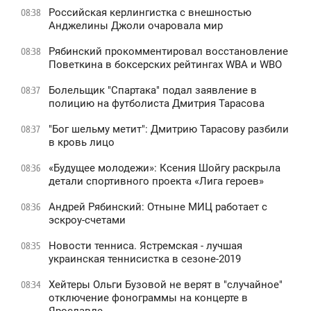
Российская керлингистка с внешностью
08:38
Анджелины Джоли очаровала мир
Рябинский прокомментировал восстановление
08:38
Поветкина в боксерских рейтингах WBA и WBO
Болельщик "Спартака" подал заявление в
08:37
полицию на футболиста Дмитрия Тарасова
"Бог шельму метит": Дмитрию Тарасову разбили
08:37
в кровь лицо
«Будущее молодежи»: Ксения Шойгу раскрыла
08:36
детали спортивного проекта «Лига героев»
Андрей Рябинский: Отныне МИЦ работает с
08:36
эскроу-счетами
Новости тенниса. Ястремская - лучшая
08:35
украинская теннисистка в сезоне-2019
Хейтеры Ольги Бузовой не верят в "случайное"
08:34
отключение фонограммы на концерте в
Ярославле