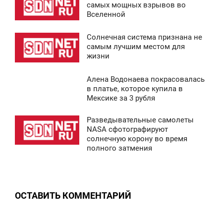
6:14
самых мощных взрывов во
Вселенной
ЕТВЕРГ
Солнечная система признана не
0
8:47
самым лучшим местом для
жизни
ЕТВЕРГ
Алена Водонаева покрасовалась
0
8:00
в платье, которое купила в
Мексике за 3 рубля
СРЕДА
Разведывательные самолеты
6 514
5:17
NASA сфотографируют
солнечную корону во время
СРЕДА
полного затмения
0
0
ОСТАВИТЬ КОММЕНТАРИЙ